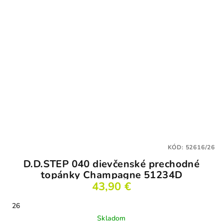
KÓD:
52616/26
D.D.STEP 040 dievčenské prechodné
topánky Champagne 51234D
43,90 €
26
Skladom