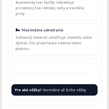
Anatomický tvar špičky rešpektuje
prirodzený tvar detskej nohy a neutláča
prsty.
🌬️
Maximálne odvetranie
Sieťovaný materiál umožňuje chodidlu voľne
dýchať, čím predchádza nadmernému
poteniu.
Pre aké nôžky?
Normálne až širšie nôžky