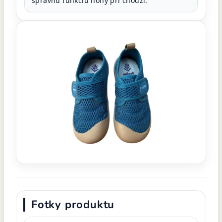
správnu funkciu nohy pri chôdzi.
Fotky produktu