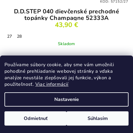
KÓD:
57152/27
D.D.STEP 040 dievčenské prechodné
topánky Champagne 52333A
43,90 €
27
28
Skladom
Používame súbory cookie, aby sme vám umožnili
Detail
pohodlné prehliadanie webovej stránky a vďaka
analýze neustále zlepšovali jej funkcie, výkon a
použiteľnosť.
Viac informácií
Podobné produkty
Nastavenie
Odmietnuť
Súhlasím