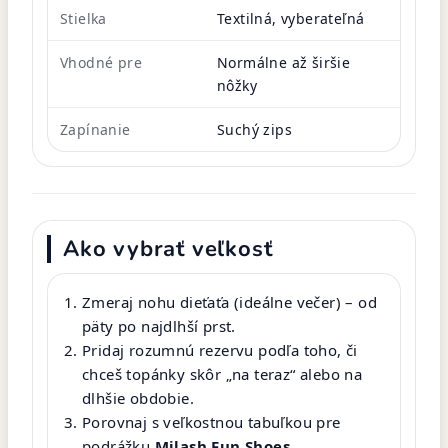
Stielka
Textilná, vyberateľná
Vhodné pre
Normálne až širšie
nôžky
Zapínanie
Suchý zips
Ako vybrať veľkosť
Zmeraj nohu dieťaťa (ideálne večer) – od
päty po najdlhší prst.
Pridaj rozumnú rezervu podľa toho, či
chceš topánky skôr „na teraz“ alebo na
dlhšie obdobie.
Porovnaj s veľkostnou tabuľkou pre
podrážku
Milash Fun Shoes
.