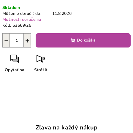
Jednotková
Skladom
cena:
Môžeme doručiť do:
11.8.2026
Možnosti doručenia
Kód:
63669/25
−
+
Do košíka
Opýtať sa
Strážiť
Zľava na každý nákup