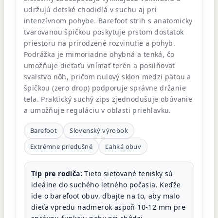
udržujú detské chodidlá v suchu aj pri
intenzívnom pohybe. Barefoot strih s anatomicky
tvarovanou špičkou poskytuje prstom dostatok
priestoru na prirodzené rozvinutie a pohyb.
Podrážka je mimoriadne ohybná a tenká, čo
umožňuje dieťaťu vnímať terén a posilňovať
svalstvo nôh, pričom nulový sklon medzi pätou a
špičkou (zero drop) podporuje správne držanie
tela. Praktický suchý zips zjednodušuje obúvanie
a umožňuje reguláciu v oblasti priehlavku.
Barefoot
Slovenský výrobok
Extrémne priedušné
Ľahká obuv
Tip pre rodiča:
Tieto sieťované tenisky sú
ideálne do suchého letného počasia. Keďže
ide o barefoot obuv, dbajte na to, aby malo
dieťa vpredu nadmerok aspoň 10-12 mm pre