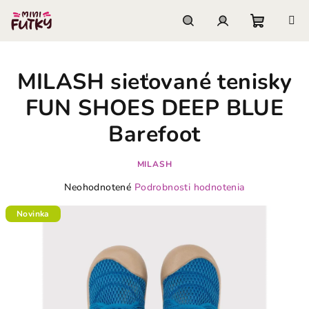
Prejsť
na
obsah
Nákupn
Hľadať
Prihlásenie
MILASH sieťované tenisky
košík
FUN SHOES DEEP BLUE
Barefoot
MILASH
Priemerné
Neohodnotené
Podrobnosti hodnotenia
hodnotenie
produktu
Novinka
je
0,0
z
5
hviezdičiek.