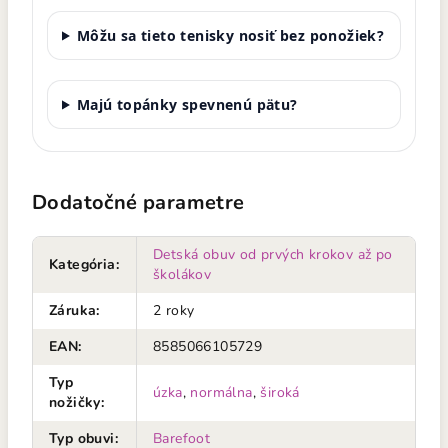
Môžu sa tieto tenisky nosiť bez ponožiek?
Majú topánky spevnenú pätu?
Dodatočné parametre
Detská obuv od prvých krokov až po
Kategória
:
školákov
Záruka
:
2 roky
EAN
:
8585066105729
Typ
úzka
,
normálna
,
široká
nožičky
:
Typ obuvi
:
Barefoot