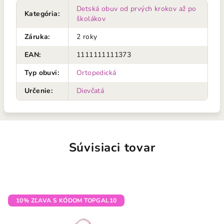
Detská obuv od prvých krokov až po
Kategória
:
školákov
Záruka
:
2 roky
EAN
:
1111111111373
Typ obuvi
:
Ortopedická
Určenie
:
Dievčatá
Súvisiaci tovar
10% ZĽAVA S KÓDOM TOPGAL10