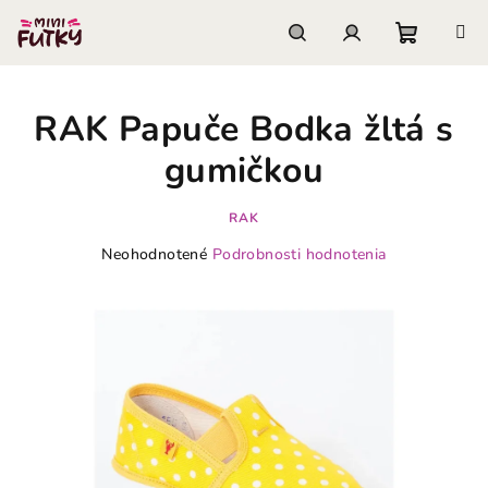
Prejsť
na
obsah
Nákupn
Hľadať
Prihlásenie
RAK Papuče Bodka žltá s
košík
gumičkou
RAK
Priemerné
Neohodnotené
Podrobnosti hodnotenia
hodnotenie
produktu
je
0,0
z
5
hviezdičiek.