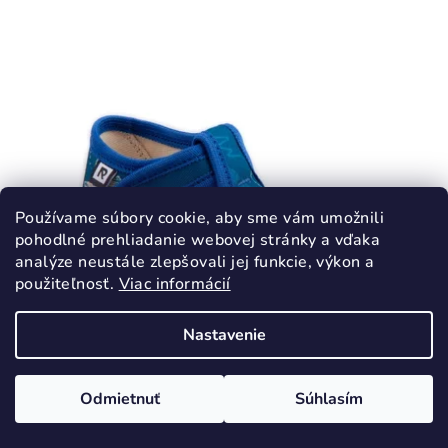
Používame súbory cookie, aby sme vám umožnili
pohodlné prehliadanie webovej stránky a vďaka
analýze neustále zlepšovali jej funkcie, výkon a
použiteľnosť.
Viac informácií
Nastavenie
KÓD:
2082/21
Odmietnuť
Súhlasím
RAK Papuče Škola modrá otvorená špička