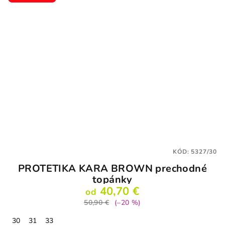
KÓD:
5327/30
PROTETIKA KARA BROWN prechodné
topánky
40,70 €
od
50,90 €
(–20 %)
30
31
33