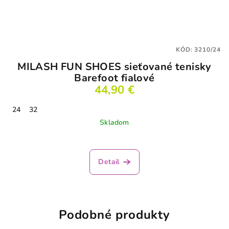
KÓD:
3210/24
MILASH FUN SHOES sieťované tenisky
Barefoot fialové
44,90 €
24
32
Skladom
Priemerné
hodnotenie
produktu
Detail
je
4,3
z
5
hviezdičiek.
Podobné produkty