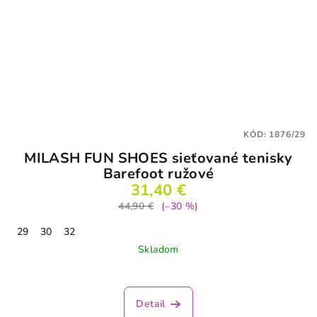
KÓD:
1876/29
MILASH FUN SHOES sieťované tenisky
Barefoot ružové
31,40 €
44,90 €
(–30 %)
29
30
32
Skladom
Priemerné
hodnotenie
produktu
Detail
je