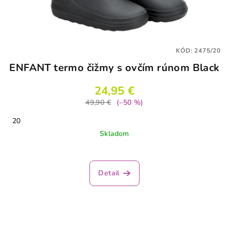
KÓD:
2475/20
ENFANT termo čižmy s ovčím rúnom Black
24,95 €
49,90 €
(–50 %)
20
Skladom
Priemerné
hodnotenie
produktu
Detail
je
4,2
z
5
hviezdičiek.