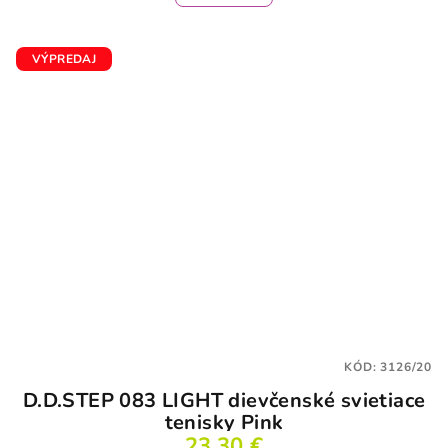
3,8
z
5
VÝPREDAJ
hviezdičiek.
KÓD:
3126/20
D.D.STEP 083 LIGHT dievčenské svietiace
tenisky Pink
23,30 €