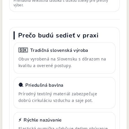
Prehľadná veľkostná tabuľka s dĺžkou stielky pre presný
výber.
Prečo budú sedieť v praxi
🇸🇰
Tradičná slovenská výroba
Obuv vyrobená na Slovensku s dôrazom na
kvalitu a overené postupy.
🧶
Priedušná bavlna
Prírodný textilný materiál zabezpečuje
dobrú cirkuláciu vzduchu a saje pot.
⚡
Rýchle nazúvanie
Elastická gumička uľahčuje deťom obúvanie