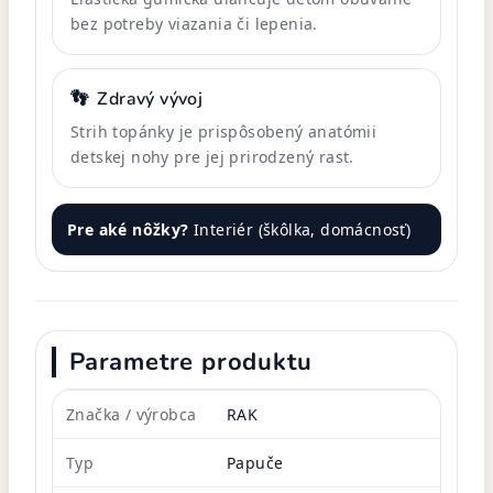
bez potreby viazania či lepenia.
👣
Zdravý vývoj
Strih topánky je prispôsobený anatómii
detskej nohy pre jej prirodzený rast.
Pre aké nôžky?
Interiér (škôlka, domácnosť)
Parametre produktu
Značka / výrobca
RAK
Typ
Papuče