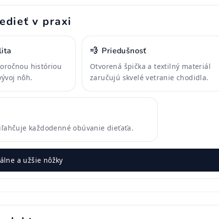
edieť v praxi
ita
💨
Priedušnosť
horočnou históriou
Otvorená špička a textilný materiál
ývoj nôh.
zaručujú skvelé vetranie chodidla.
 uľahčuje každodenné obúvanie dieťaťa.
lne a užšie nôžky