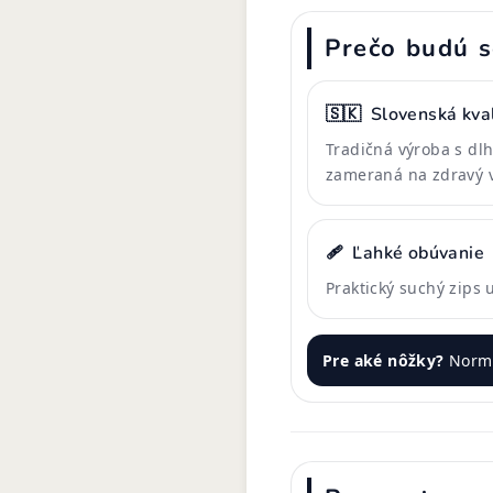
Prečo budú s
🇸🇰
Slovenská kval
Tradičná výroba s dl
zameraná na zdravý v
🩹
Ľahké obúvanie
Praktický suchý zips
Pre aké nôžky?
Normá