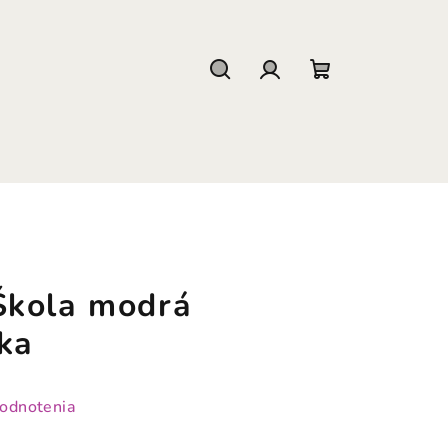
Hľadať
Prihlásenie
Nákupný
košík
Škola modrá
ka
hodnotenia