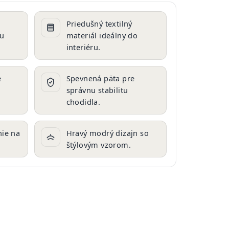
Priedušný textilný
cu
materiál ideálny do
interiéru.
e
Spevnená päta pre
správnu stabilitu
chodidla.
ie na
Hravý modrý dizajn so
štýlovým vzorom.