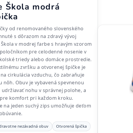
e Škola modrá
pička
pučky od renomovaného slovenského
hnuté s dôrazom na zdravý vývoj
 Škola v modrej farbe s hravým vzorom
spoločníkom pre celodenné nosenie v
o školské triedy alebo domáce prostredie.
tilnému zvršku a otvorenej špičke je
na cirkulácia vzduchu, čo zabraňuje
 nôh. Obuv je vybavená spevnenou
udržiavať nohu v správnej polohe, a
pre komfort pri každom kroku.
e na jeden suchý zips umožňuje deťom
 obúvanie.
dravotne nezávadná obuv
Otvorená špička