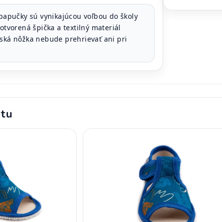
papučky sú vynikajúcou voľbou do školy
 otvorená špička a textilný materiál
tská nôžka nebude prehrievať ani pri
ktu