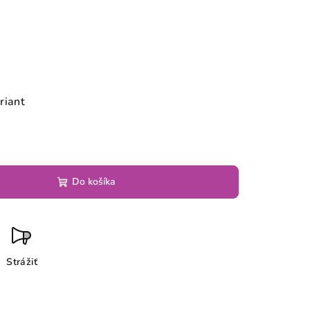
riant
Do košíka
Strážiť