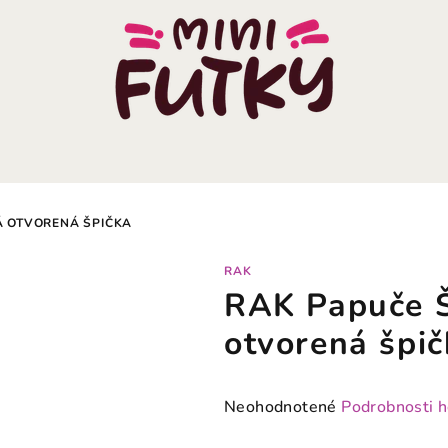
 OTVORENÁ ŠPIČKA
RAK
RAK Papuče 
otvorená špič
Priemerné
Neohodnotené
Podrobnosti 
hodnotenie