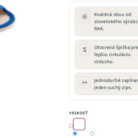
produktu
je
Kvalitná obuv od
0,0
slovenského výrob
z
RAK.
5
hviezdičiek.
Otvorená špička pr
lepšiu cirkuláciu
vzduchu.
Jednoduché zapínan
jeden suchý zips.
VEĽKOSŤ