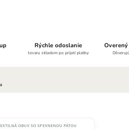
kup
Rýchle odoslanie
Overený 
tovaru skladom po prijatí platby
Dôverujú
ia
TEXTILNÁ OBUV SO SPEVNENOU PÄTOU