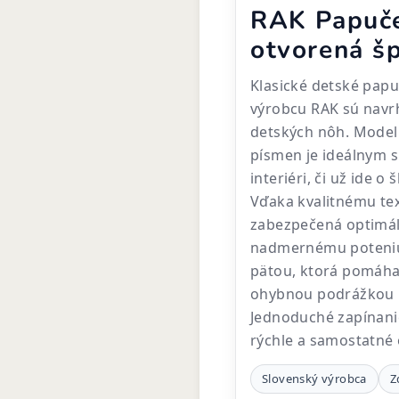
RAK Papuč
otvorená š
Klasické detské pa
výrobcu RAK sú navr
detských nôh. Model
písmen je ideálnym 
interiéri, či už ide 
Vďaka kvalitnému tex
zabezpečená optimál
nadmernému poteniu
pätou, ktorá pomáha 
ohybnou podrážkou 
Jednoduché zapínani
rýchle a samostatné
Slovenský výrobca
Z