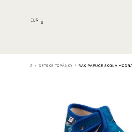
Prejsť
na
obsah
EUR
/
DETSKÉ TOPÁNKY
/
RAK PAPUČE ŠKOLA MODRÁ
DOMOV