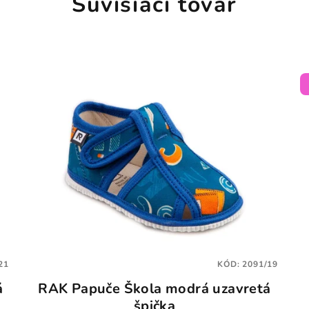
Súvisiaci tovar
21
KÓD:
2091/19
á
RAK Papuče Škola modrá uzavretá
špička