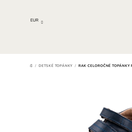
Prejsť
na
obsah
EUR
/
DETSKÉ TOPÁNKY
/
RAK CELOROČNÉ TOPÁNKY 
DOMOV