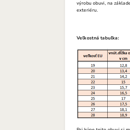
výrobu obuvi, na základ
exteriéru.
Veľkostná tabuľka:
Pri kúpe tejto obuvi si 