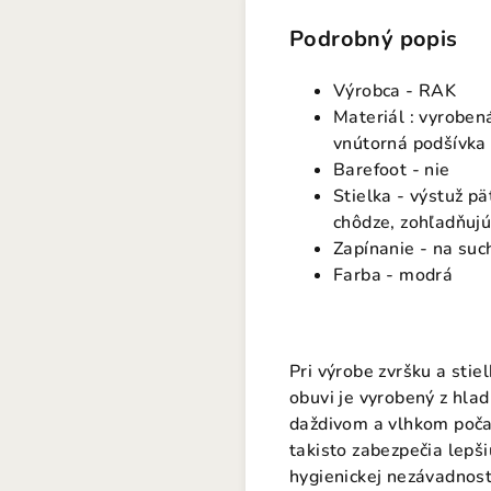
Podrobný popis
Výrobca - RAK
Materiál : vyroben
vnútorná podšívka 
Barefoot - nie
Stielka - výstuž p
chôdze, zohľadňujú
Zapínanie - na suc
Farba - modrá
Pri výrobe zvršku a stie
obuvi je vyrobený z hlad
daždivom a vlhkom počas
takisto zabezpečia lepši
hygienickej nezávadnost