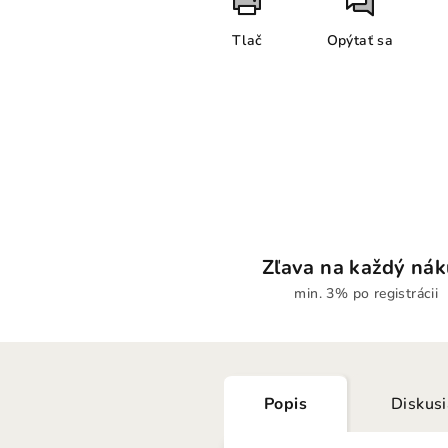
Tlač
Opýtať sa
Zľava na každý ná
min. 3% po registrácii
Popis
Diskus