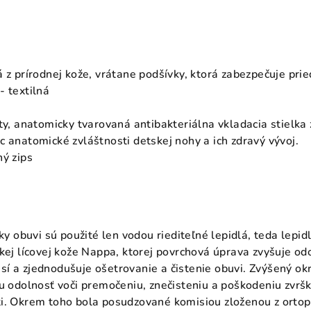
á z prírodnej kože, vrátane podšívky, ktorá zabezpečuje pri
- textilná
äty, anatomicky tvarovaná antibakteriálna vkladacia stielka
c anatomické zvláštnosti detskej nohy a ich zdravý vývoj.
hý zips
lky obuvi sú použité len vodou riediteľné lepidlá, teda lepi
kej lícovej kože Nappa, ktorej povrchová úprava zvyšuje od
í a zjednodušuje ošetrovanie a čistenie obuvi. Zvýšený okr
u odolnosť voči premočeniu, znečisteniu a poškodeniu zvršk
i. Okrem toho bola posudzované komisiou zloženou z ortop