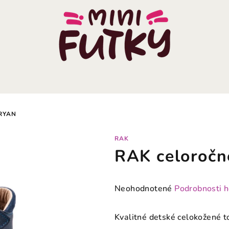
RYAN
RAK
RAK celoročn
Priemerné
Neohodnotené
Podrobnosti 
hodnotenie
produktu
Kvalitné detské celokožené 
je