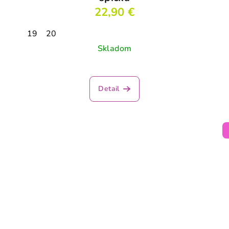
22,90 €
19
20
Skladom
Priemerné
hodnotenie
Detail
produktu
je
4,1
z
5
hviezdičiek.