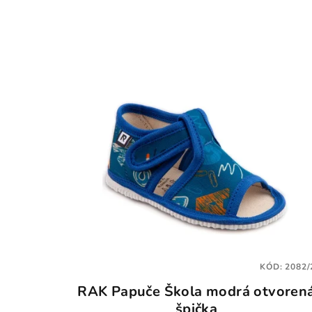
KÓD:
2082/
RAK Papuče Škola modrá otvoren
špička