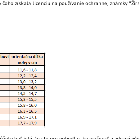
e čoho získala licenciu na používanie ochrannej známky "Ži
môžete byť istý, že ste pre pohodlie, bezpečnosť a zdravý vý