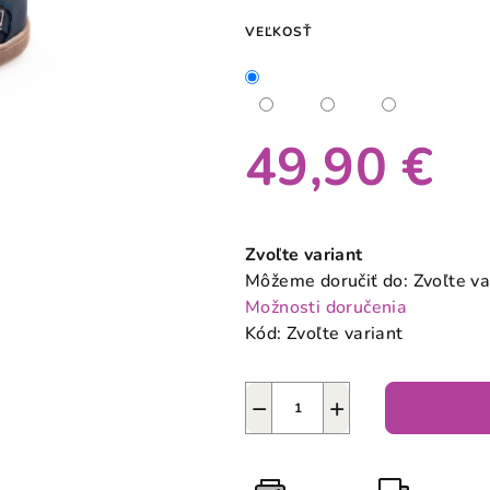
0,0
VEĽKOSŤ
z
5
hviezdičiek.
49,90 €
Jednotková
cena:
Zvoľte variant
Môžeme doručiť do:
Zvoľte va
Možnosti doručenia
Kód:
Zvoľte variant
−
+