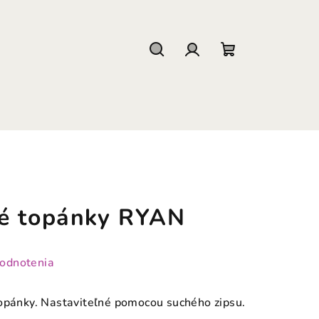
Hľadať
Prihlásenie
Nákupný
košík
é topánky RYAN
hodnotenia
topánky. Nastaviteľné pomocou suchého zipsu.