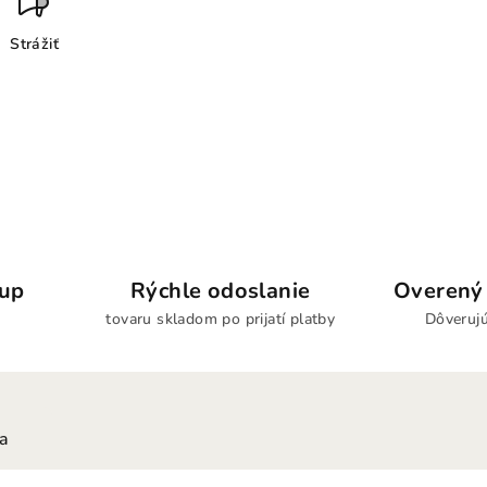
Strážiť
kup
Rýchle odoslanie
Overený 
tovaru skladom po prijatí platby
Dôverujú
ia