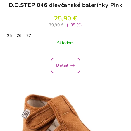
D.D.STEP 046 dievčenské balerínky Pink
25,90 €
39,90 €
(–35 %)
25
26
27
Skladom
Detail