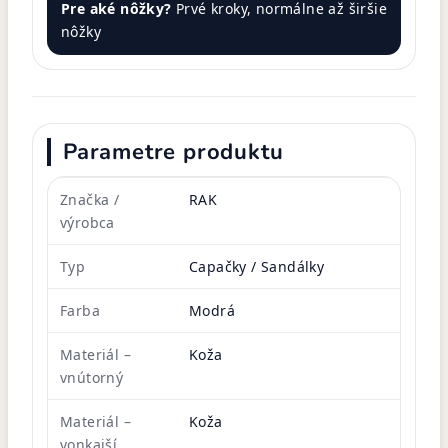
Pre aké nôžky?
Prvé kroky, normálne až širšie
nôžky
Parametre produktu
Značka /
RAK
výrobca
Typ
Capačky / Sandálky
Farba
Modrá
Materiál –
Koža
vnútorný
Materiál –
Koža
vonkajší