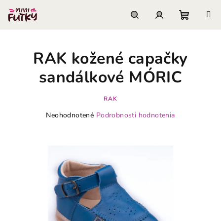
Prejsť
na
obsah
Nákupn
Hľadať
Prihlásenie
RAK kožené capačky
košík
sandálkové MÓRIC
RAK
Priemerné
Neohodnotené
Podrobnosti hodnotenia
hodnotenie
produktu
je
0,0
z
5
hviezdičiek.