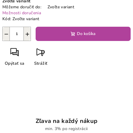
Zvoľte variant
cena:
Môžeme doručiť do:
Zvoľte variant
Možnosti doručenia
Kód:
Zvoľte variant
−
+
Do košíka
Opýtať sa
Strážiť
Zľava na každý nákup
min. 3% po registrácii