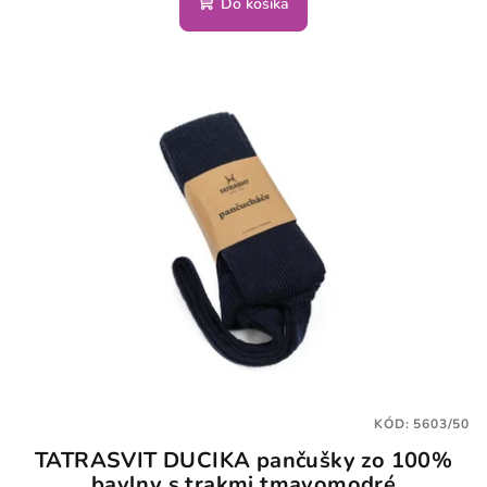
Do košíka
KÓD:
5603/50
TATRASVIT DUCIKA pančušky zo 100%
bavlny s trakmi tmavomodré