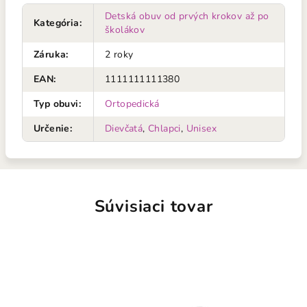
Detská obuv od prvých krokov až po
Kategória
:
školákov
Záruka
:
2 roky
EAN
:
1111111111380
Typ obuvi
:
Ortopedická
Určenie
:
Dievčatá
,
Chlapci
,
Unisex
Súvisiaci tovar