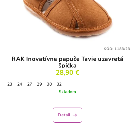
KÓD:
1183/23
RAK Inovatívne papuče Ťavie uzavretá
špička
28,90 €
23
24
27
29
30
32
Skladom
Detail