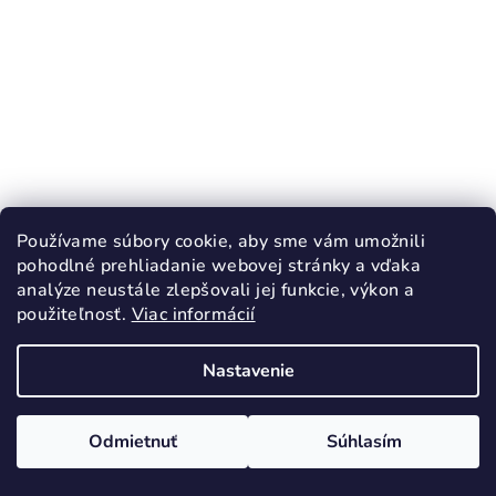
Používame súbory cookie, aby sme vám umožnili
pohodlné prehliadanie webovej stránky a vďaka
analýze neustále zlepšovali jej funkcie, výkon a
použiteľnosť.
Viac informácií
KÓD:
913/25
Nastavenie
RAK celoročné topánky HEIDI
51,90 €
Odmietnuť
Súhlasím
25