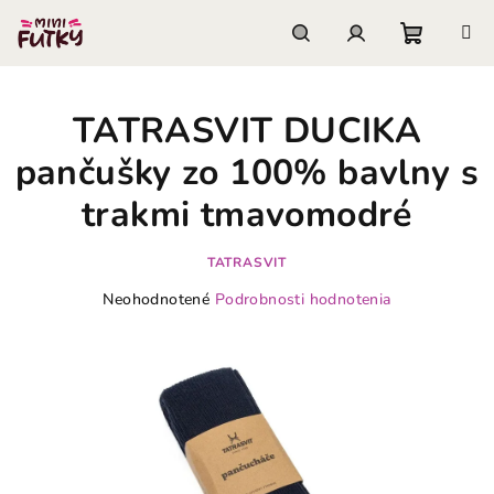
Prejsť
na
obsah
Nákupn
Hľadať
Prihlásenie
TATRASVIT DUCIKA
košík
pančušky zo 100% bavlny s
trakmi tmavomodré
TATRASVIT
Priemerné
Neohodnotené
Podrobnosti hodnotenia
hodnotenie
produktu
je
0,0
z
5
hviezdičiek.