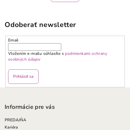
3,5
z
5
hviezdičiek.
Odoberať newsletter
Email
Vložením e-mailu súhlasíte s
podmienkami ochrany
osobných údajov
Prihlásiť sa
Z
á
p
Informácie pre vás
ä
PREDAJŇA
t
Kariéra