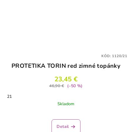
KÓD:
1120/21
PROTETIKA TORIN red zimné topánky
23,45 €
46,90 €
(–50 %)
21
Skladom
Priemerné
hodnotenie
produktu
Detail
je