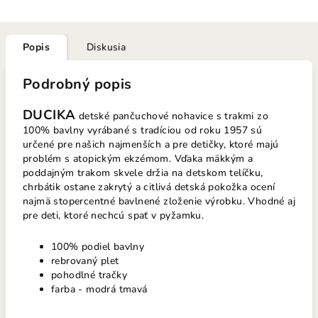
Popis
Diskusia
Podrobný popis
DUCIKA
detské pančuchové nohavice
s trakmi zo
100% bavlny vyrábané s tradíciou od roku 1957 sú
určené pre našich najmenších a pre detičky, ktoré majú
problém s atopickým ekzémom. Vďaka mäkkým a
poddajným trakom skvele držia na detskom telíčku,
chrbátik ostane zakrytý a citlivá detská pokožka ocení
najmä stopercentné bavlnené zloženie výrobku. Vhodné aj
pre deti, ktoré nechcú spať v pyžamku.
100% podiel bavlny
rebrovaný plet
pohodlné tračky
farba - modrá tmavá