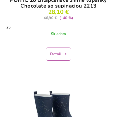
PONTE 20 chlapčenské zimné topánky
Chocolate so supinaciou 2213
28,10 €
46,90 €
(–40 %)
25
Skladom
Detail