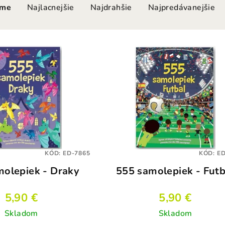
ame
Najlacnejšie
Najdrahšie
Najpredávanejšie
KÓD:
ED-7865
KÓD:
ED
molepiek - Draky
555 samolepiek - Futb
5,90 €
5,90 €
Skladom
Skladom