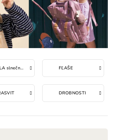
KIETLA slnečné okuliare
FĽAŠE
RASVIT
DROBNOSTI