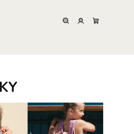
Hľadať
Prihlásenie
Nákupný
košík
ČKY