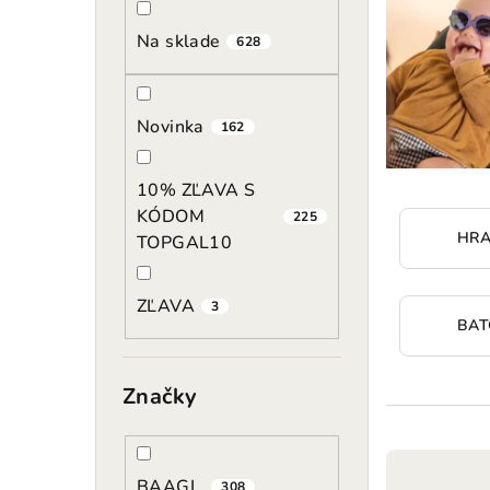
p
Na sklade
628
a
n
Novinka
162
e
l
10% ZĽAVA S
KÓDOM
225
HRA
TOPGAL10
ZĽAVA
3
BAT
Značky
R
BAAGL
308