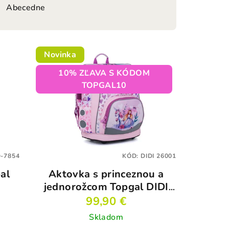
Abecedne
Novinka
10% ZĽAVA S KÓDOM
TOPGAL10
-7854
KÓD:
DIDI 26001
al
Aktovka s princeznou a
jednorožcom Topgal DIDI
26001
99,90 €
Skladom