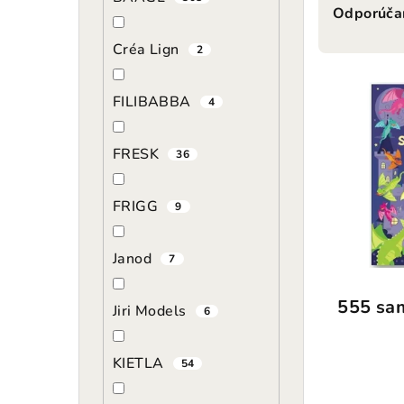
Odporúč
a
d
Créa Lign
2
V
e
FILIBABBA
4
ý
n
p
i
FRESK
36
i
e
FRIGG
9
s
p
p
r
Janod
7
r
o
555 sa
Jiri Models
o
6
d
d
u
KIETLA
54
u
k