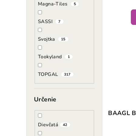
Magna-Tiles
k
5
t
t
o
SASSI
7
o
v
v
Svojtka
15
Tookyland
1
TOPGAL
317
Určenie
BAAGL B
Dievčatá
42