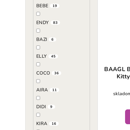
BEBE
19
ENDY
83
BAZI
6
ELLY
45
BAAGL B
COCO
36
Kitt
AIRA
11
skladom
DIDI
9
KIRA
16