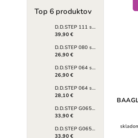
Top 6 produktov
D.D.STEP 111 sandále dievčenské Daisy Pink 61400B
39,90 €
D.D.STEP 080 sandále chlapčenské s otvorenou špičkou Chocolate 61312A
26,90 €
D.D.STEP 064 sandále chlapčenské svietiace Royal Blue 61462
26,90 €
D.D.STEP 064 sandále dievčenské svietiace Lila 61965B
28,10 €
BAAGL 
D.D.STEP G065 sandále Quick Dry Lemon 61146B
33,90 €
skladom
D.D.STEP G065 sandále Quick Dry Hot Pink 61146D
33,90 €