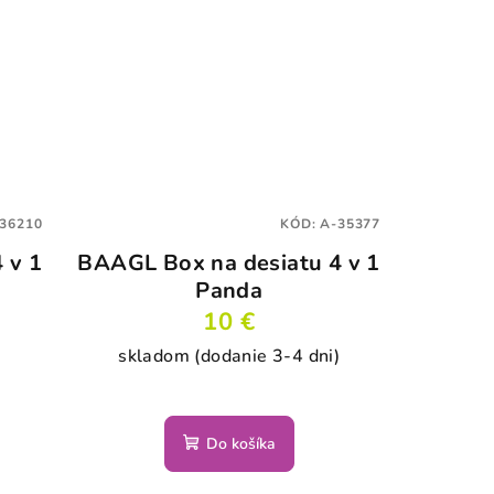
36210
KÓD:
A-35377
 v 1
BAAGL Box na desiatu 4 v 1
Panda
10 €
skladom (dodanie 3-4 dni)
)
Do košíka