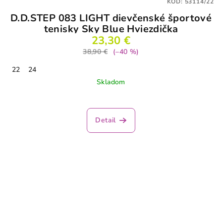
KÓD:
53114/22
D.D.STEP 083 LIGHT dievčenské športové
tenisky Sky Blue Hviezdička
23,30 €
38,90 €
(–40 %)
22
24
Skladom
Detail