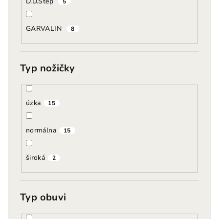
D.D.Step
5
GARVALIN
8
Typ nožičky
úzka
15
normálna
15
široká
2
Typ obuvi