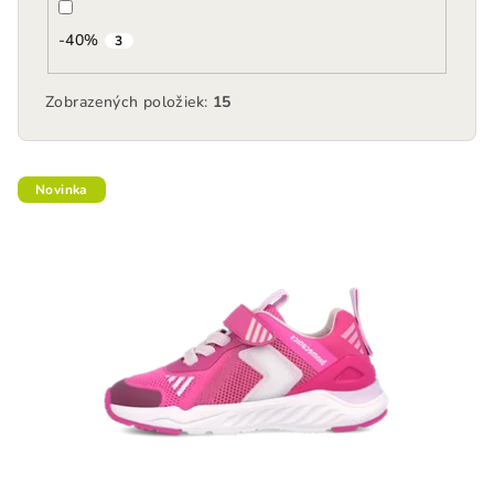
-40%
3
Zobrazených položiek:
15
V
Novinka
ý
p
i
s
p
r
o
d
u
k