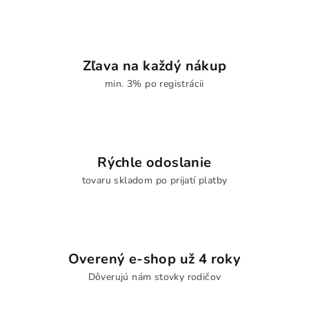
d
a
c
i
Zľava na každý nákup
e
min. 3% po registrácii
p
r
v
k
y
Rýchle odoslanie
v
tovaru skladom po prijatí platby
ý
p
i
s
u
Overený e-shop už 4 roky
Dôverujú nám stovky rodičov