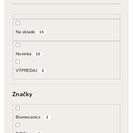
o
d
u
k
Na sklade
15
t
o
Novinka
v
10
VÝPREDAJ
3
Značky
Biomecanics
2