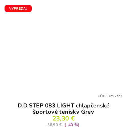
VÝPREDAJ
KÓD:
3292/22
D.D.STEP 083 LIGHT chlapčenské
športové tenisky Grey
23,30 €
38,90 €
(–40 %)