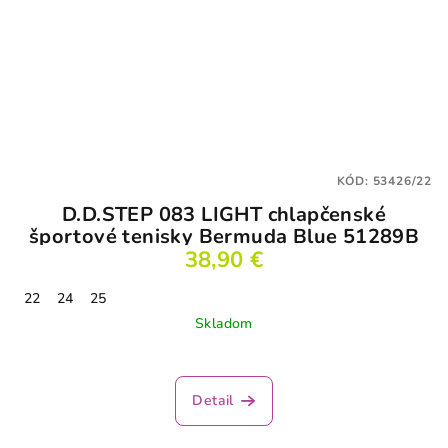
KÓD:
53426/22
D.D.STEP 083 LIGHT chlapčenské
športové tenisky Bermuda Blue 51289B
38,90 €
22
24
25
Skladom
Detail