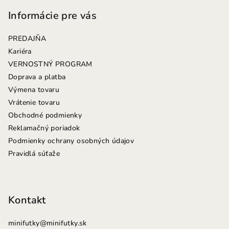
á
p
Informácie pre vás
ä
PREDAJŇA
t
Kariéra
i
VERNOSTNÝ PROGRAM
e
Doprava a platba
Výmena tovaru
Vrátenie tovaru
Obchodné podmienky
Reklamačný poriadok
Podmienky ochrany osobných údajov
Pravidlá súťaže
Kontakt
minifutky
@
minifutky.sk