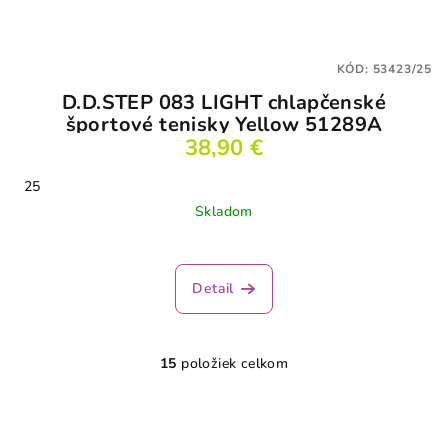
KÓD:
53423/25
D.D.STEP 083 LIGHT chlapčenské
športové tenisky Yellow 51289A
38,90 €
25
Skladom
Detail
15
položiek celkom
O
v
l
á