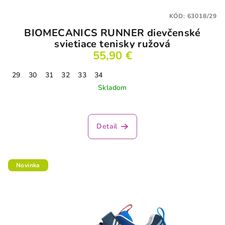
t
KÓD:
63018/29
o
BIOMECANICS RUNNER dievčenské
v
svietiace tenisky ružová
55,90 €
29
30
31
32
33
34
Skladom
Detail
Novinka