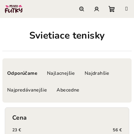
Prejsť
na
obsah
Nákupn
Hľadať
Prihlásenie
Svietiace tenisky
košík
R
a
Odporúčame
Najlacnejšie
Najdrahšie
d
e
Najpredávanejšie
Abecedne
n
i
e
Cena
p
r
23
€
56
€