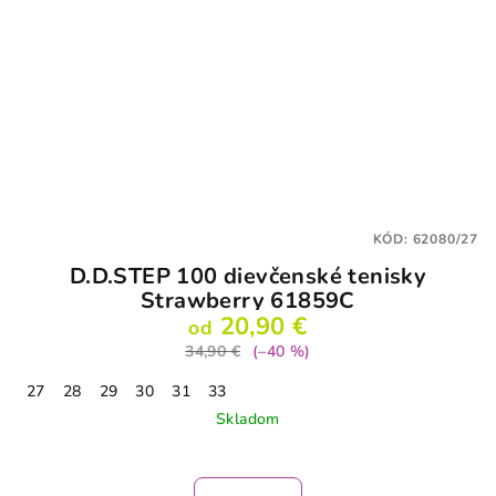
KÓD:
62080/27
D.D.STEP 100 dievčenské tenisky
Strawberry 61859C
20,90 €
od
34,90 €
(–40 %)
27
28
29
30
31
33
Skladom