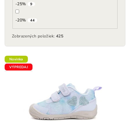
-25%
9
-20%
44
Zobrazených položiek:
425
V
Novinka
ý
VÝPREDAJ
p
i
s
p
r
o
d
u