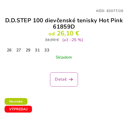
KÓD:
62077/26
D.D.STEP 100 dievčenské tenisky Hot Pink
61859D
26,10 €
od
34,90 €
(až –25 %)
26
27
29
31
33
Skladom
Detail
Novinka
VÝPREDAJ