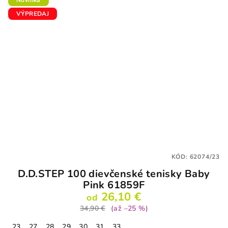
VÝPREDAJ
KÓD:
62074/23
D.D.STEP 100 dievčenské tenisky Baby
Pink 61859F
26,10 €
od
34,90 €
(až –25 %)
23
27
28
29
30
31
33