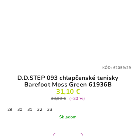
KÓD:
62059/29
D.D.STEP 093 chlapčenské tenisky
Barefoot Moss Green 61936B
31,10 €
38,90 €
(–20 %)
29
30
31
32
33
Skladom
Priemerné
hodnotenie