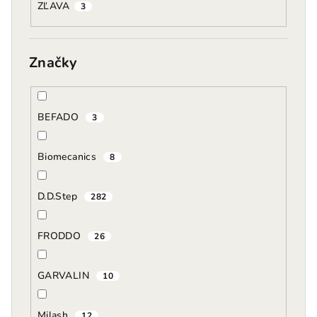
ZĽAVA
3
Značky
BEFADO
3
Biomecanics
8
D.D.Step
282
FRODDO
26
GARVALIN
10
Milash
12