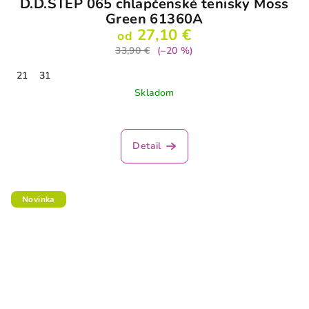
D.D.STEP 065 chlapčenské tenisky Moss
Green 61360A
27,10 €
od
33,90 €
(–20 %)
21
31
Skladom
Detail
Novinka