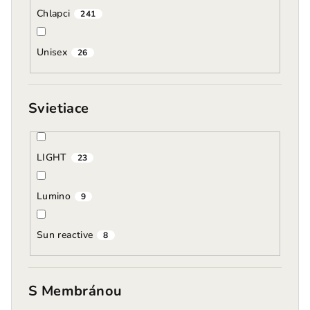
Chlapci
241
Unisex
26
Svietiace
LIGHT
23
Lumino
9
Sun reactive
8
S Membránou