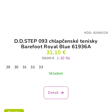
KÓD:
62065/29
D.D.STEP 093 chlapčenské tenisky
Barefoot Royal Blue 61936A
31,10 €
38,90 €
(–20 %)
29
30
31
32
33
Skladom
Detail
Novinka