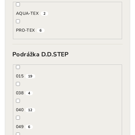
AQUA-TEX
2
PRO-TEX
6
Podrážka D.D.STEP
015
19
038
4
040
12
049
6