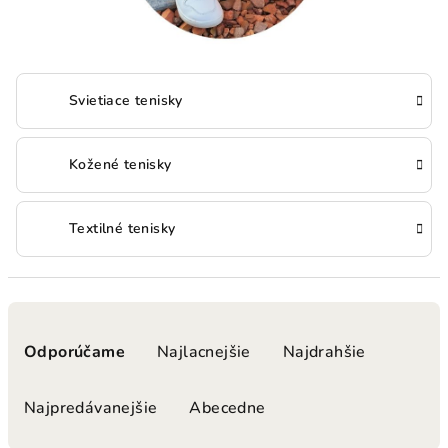
Svietiace tenisky
Kožené tenisky
Textilné tenisky
R
a
Odporúčame
Najlacnejšie
Najdrahšie
d
e
Najpredávanejšie
Abecedne
n