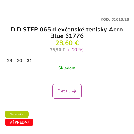
k
t
KÓD:
62613/28
o
D.D.STEP 065 dievčenské tenisky Aero
v
Blue 61776
28,60 €
35,90 €
(–20 %)
28
30
31
Skladom
Detail
Novinka
VÝPREDAJ