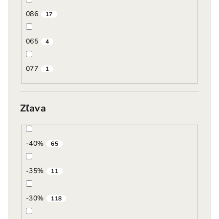
086
17
065
4
077
1
Zľava
-40%
65
-35%
11
-30%
118