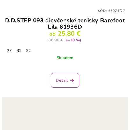
KÓD:
62071/27
D.D.STEP 093 dievčenské tenisky Barefoot
Lila 61936D
25,80 €
od
36,90 €
(–30 %)
27
31
32
Skladom
Detail