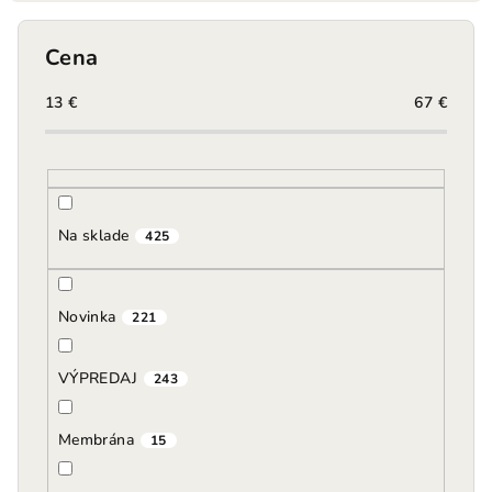
i
e
Cena
p
r
13
€
67
€
o
d
u
k
Na sklade
425
t
o
Novinka
v
221
VÝPREDAJ
243
Membrána
15