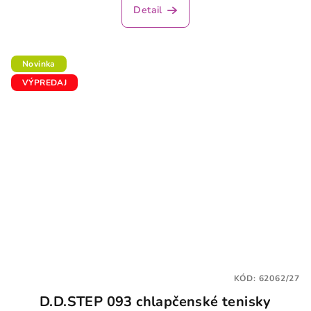
produktu
Detail
je
5,0
z
5
Novinka
hviezdičiek.
VÝPREDAJ
KÓD:
62062/27
D.D.STEP 093 chlapčenské tenisky