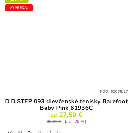
VÝPREDAJ
KÓD:
62068/27
D.D.STEP 093 dievčenské tenisky Barefoot
Baby Pink 61936C
27,50 €
od
36,90 €
(až –25 %)
27
28
29
31
32
33