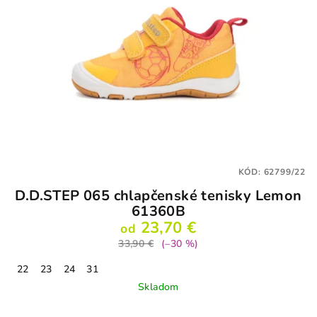
KÓD:
62799/22
D.D.STEP 065 chlapčenské tenisky Lemon
61360B
23,70 €
od
33,90 €
(–30 %)
22
23
24
31
Skladom