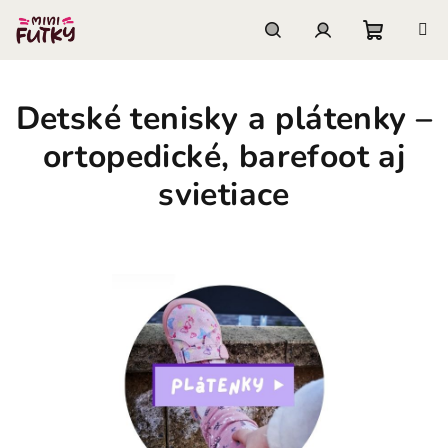
Prejsť
na
obsah
Nákupn
Hľadať
Prihlásenie
Detské tenisky a plátenky –
košík
ortopedické, barefoot aj
svietiace