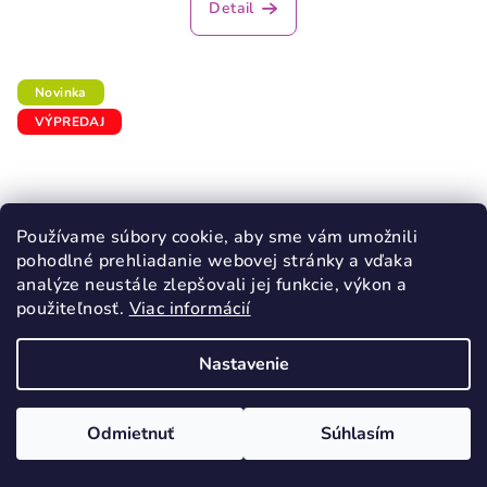
Detail
Novinka
VÝPREDAJ
Používame súbory cookie, aby sme vám umožnili
pohodlné prehliadanie webovej stránky a vďaka
analýze neustále zlepšovali jej funkcie, výkon a
použiteľnosť.
Viac informácií
Nastavenie
KÓD:
62083/33
Odmietnuť
Súhlasím
D.D.STEP 100 chlapčenské tenisky Cream