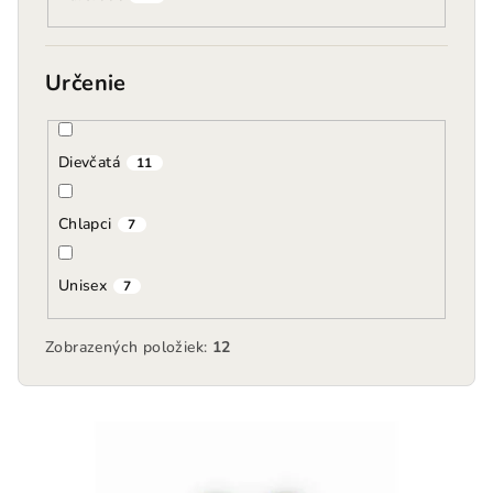
Určenie
Dievčatá
11
Chlapci
7
Unisex
7
Zobrazených položiek:
12
V
ý
p