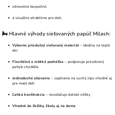
y
zdravotne bezpečné,
v
ý
a vizuálne atraktívne pre deti.
p
i
s
🌬️ Hlavné výhody sieťovaných papúč Milash:
u
Výborne priedušný sieťovaný materiál
– ideálny na teplé
dni
Flexibilná a mäkká podrážka
– podporuje prirodzený
pohyb chodidla
Jednoduché obúvanie
– zapínanie na suchý zips vhodné aj
pre malé deti
Ľahká konštrukcia
– nezaťažuje detské nôžky
Vhodné do škôlky, školy aj na doma