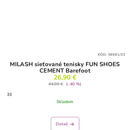
KÓD:
56681/33
MILASH sieťované tenisky FUN SHOES
CEMENT Barefoot
26,90 €
44,90 €
(–40 %)
33
Skladom
Priemerné
hodnotenie
produktu
Detail
je