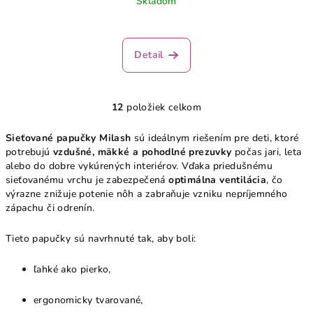
Skladom
Detail
12
položiek celkom
O
v
Sieťované papučky Milash
sú ideálnym riešením pre deti, ktoré
l
potrebujú
vzdušné, mäkké a pohodlné prezuvky
počas jari, leta
á
alebo do dobre vykúrených interiérov. Vďaka priedušnému
d
sieťovanému vrchu je zabezpečená
optimálna ventilácia
, čo
a
výrazne znižuje potenie nôh a zabraňuje vzniku nepríjemného
zápachu či odrenín.
c
i
Tieto papučky sú navrhnuté tak, aby boli:
e
p
ľahké ako pierko,
r
v
ergonomicky tvarované,
k