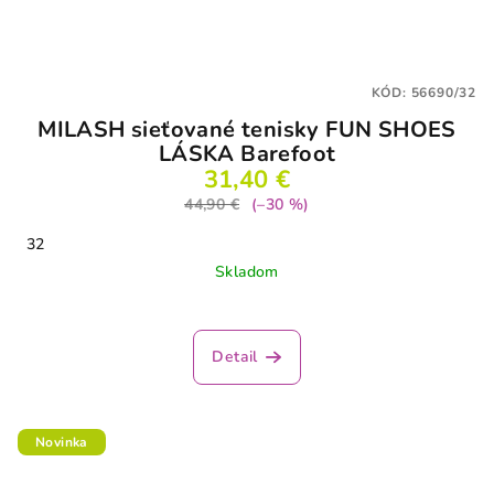
KÓD:
56690/32
MILASH sieťované tenisky FUN SHOES
LÁSKA Barefoot
31,40 €
44,90 €
(–30 %)
32
Skladom
Detail
Novinka