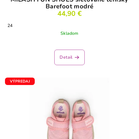
Barefoot modré
44,90 €
24
Skladom
Priemerné
hodnotenie
produktu
Detail
je
4,2
z
5
VÝPREDAJ
hviezdičiek.