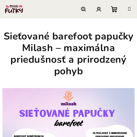
Prejsť
na
obsah
Nákupn
Hľadať
Prihlásenie
Sieťované barefoot papučky
košík
Milash – maximálna
priedušnosť a prirodzený
pohyb