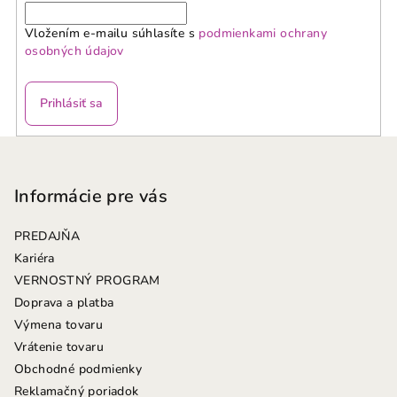
Vložením e-mailu súhlasíte s
podmienkami ochrany
osobných údajov
Prihlásiť sa
Z
á
p
Informácie pre vás
ä
PREDAJŇA
t
Kariéra
i
VERNOSTNÝ PROGRAM
e
Doprava a platba
Výmena tovaru
Vrátenie tovaru
Obchodné podmienky
Reklamačný poriadok