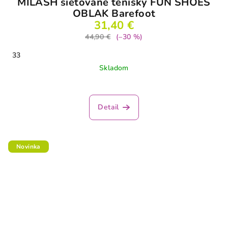
MILASH sieťované tenisky FUN SHOES
OBLAK Barefoot
31,40 €
44,90 €
(–30 %)
33
Skladom
Detail
Novinka