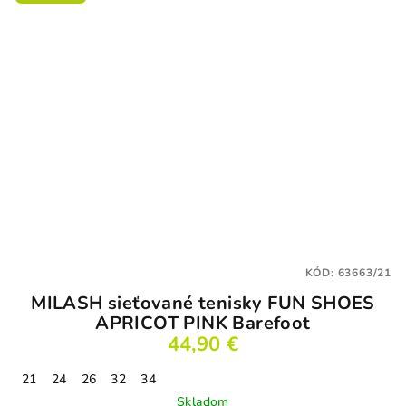
hviezdičiek.
KÓD:
63663/21
MILASH sieťované tenisky FUN SHOES
APRICOT PINK Barefoot
44,90 €
21
24
26
32
34
Skladom