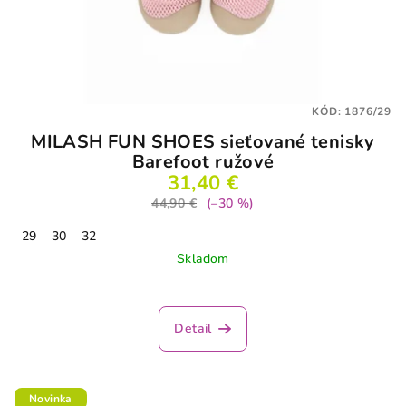
KÓD:
1876/29
MILASH FUN SHOES sieťované tenisky
Barefoot ružové
31,40 €
44,90 €
(–30 %)
29
30
32
Skladom
Priemerné
hodnotenie
produktu
Detail
je
3,8
z
5
Novinka