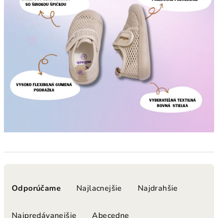
R
a
Odporúčame
Najlacnejšie
Najdrahšie
d
e
Najpredávanejšie
Abecedne