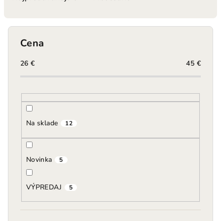
n
i
e
Cena
p
r
26
€
45
€
o
d
u
k
Na sklade
12
t
o
Novinka
v
5
VÝPREDAJ
5