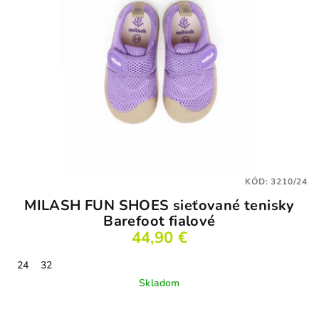
i
s
p
r
o
d
u
k
t
KÓD:
3210/24
o
MILASH FUN SHOES sieťované tenisky
v
Barefoot fialové
44,90 €
24
32
Skladom
Priemerné