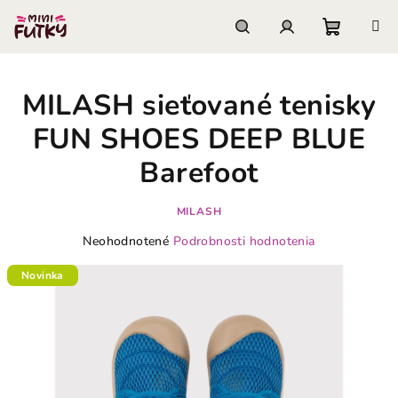
Prejsť
na
obsah
Nákupn
Hľadať
Prihlásenie
MILASH sieťované tenisky
košík
FUN SHOES DEEP BLUE
Barefoot
MILASH
Priemerné
Neohodnotené
Podrobnosti hodnotenia
hodnotenie
produktu
Novinka
je
0,0
z
5
hviezdičiek.