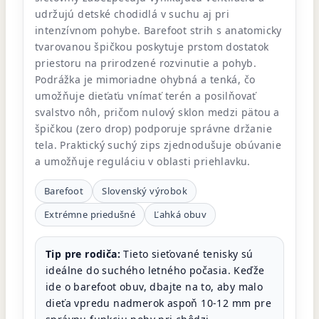
udržujú detské chodidlá v suchu aj pri
intenzívnom pohybe. Barefoot strih s anatomicky
tvarovanou špičkou poskytuje prstom dostatok
priestoru na prirodzené rozvinutie a pohyb.
Podrážka je mimoriadne ohybná a tenká, čo
umožňuje dieťaťu vnímať terén a posilňovať
svalstvo nôh, pričom nulový sklon medzi pätou a
špičkou (zero drop) podporuje správne držanie
tela. Praktický suchý zips zjednodušuje obúvanie
a umožňuje reguláciu v oblasti priehlavku.
Barefoot
Slovenský výrobok
Extrémne priedušné
Ľahká obuv
Tip pre rodiča:
Tieto sieťované tenisky sú
ideálne do suchého letného počasia. Keďže
ide o barefoot obuv, dbajte na to, aby malo
dieťa vpredu nadmerok aspoň 10-12 mm pre