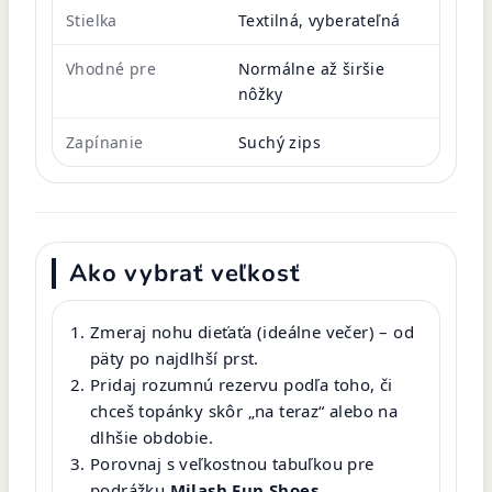
Stielka
Textilná, vyberateľná
Vhodné pre
Normálne až širšie
nôžky
Zapínanie
Suchý zips
Ako vybrať veľkosť
Zmeraj nohu dieťaťa (ideálne večer) – od
päty po najdlhší prst.
Pridaj rozumnú rezervu podľa toho, či
chceš topánky skôr „na teraz“ alebo na
dlhšie obdobie.
Porovnaj s veľkostnou tabuľkou pre
podrážku
Milash Fun Shoes
.