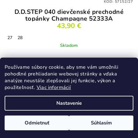
KÓD:
57152/27
D.D.STEP 040 dievčenské prechodné
topánky Champagne 52333A
43,90 €
27
28
Skladom
Používame súbory cookie, aby sme vám umožnili
Detail
pohodlné prehliadanie webovej stránky a vďaka
analýze neustále zlepšovali jej funkcie, výkon a
použiteľnosť.
Viac informácií
Podobné produkty
Nastavenie
Odmietnuť
Súhlasím