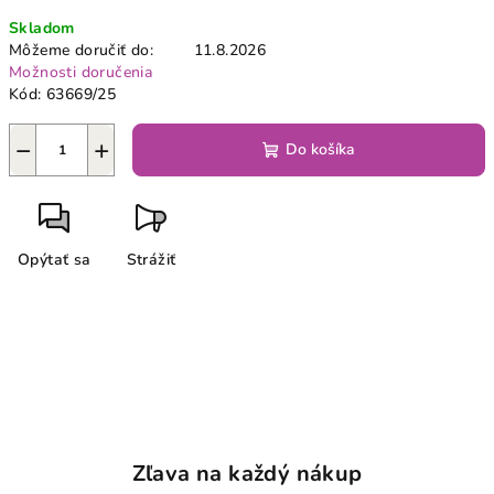
Jednotková
Skladom
cena:
Môžeme doručiť do:
11.8.2026
Možnosti doručenia
Kód:
63669/25
−
+
Do košíka
Opýtať sa
Strážiť
Zľava na každý nákup