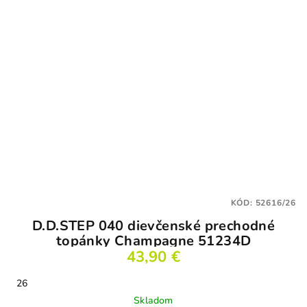
KÓD:
52616/26
D.D.STEP 040 dievčenské prechodné
topánky Champagne 51234D
43,90 €
26
Skladom