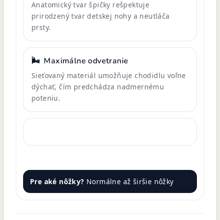
Anatomický tvar špičky rešpektuje
prirodzený tvar detskej nohy a neutláča
prsty.
🌬️
Maximálne odvetranie
Sieťovaný materiál umožňuje chodidlu voľne
dýchať, čím predchádza nadmernému
poteniu.
Pre aké nôžky?
Normálne až širšie nôžky