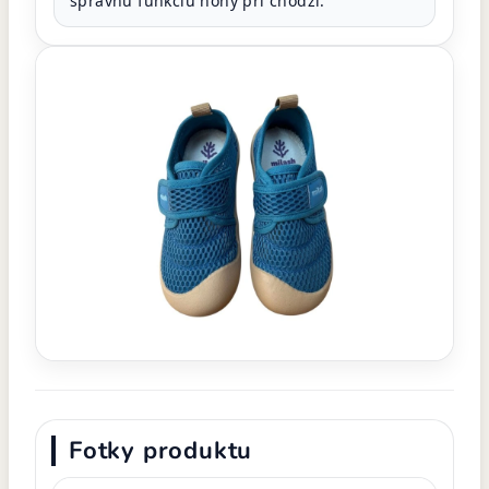
správnu funkciu nohy pri chôdzi.
Fotky produktu