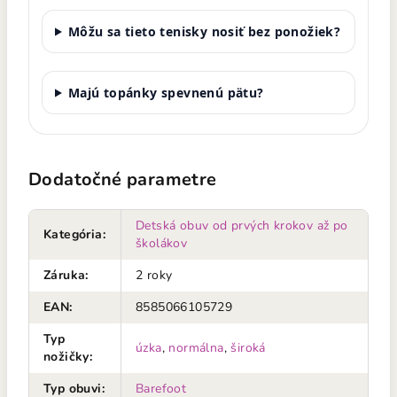
Môžu sa tieto tenisky nosiť bez ponožiek?
Majú topánky spevnenú pätu?
Dodatočné parametre
Detská obuv od prvých krokov až po
Kategória
:
školákov
Záruka
:
2 roky
EAN
:
8585066105729
Typ
úzka
,
normálna
,
široká
nožičky
:
Typ obuvi
:
Barefoot