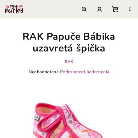
Prejsť
na
obsah
Nákupn
Hľadať
Prihlásenie
RAK Papuče Bábika
košík
uzavretá špička
RAK
Priemerné
Neohodnotené
Podrobnosti hodnotenia
hodnotenie
produktu
je
0,0
z
5
hviezdičiek.