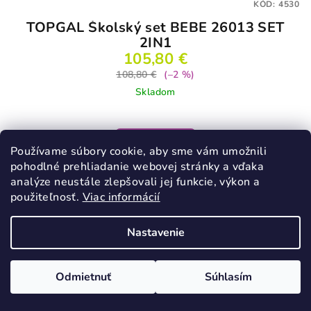
KÓD:
4530
TOPGAL Školský set BEBE 26013 SET
2IN1
105,80 €
108,80 €
(–2 %)
Skladom
Do košíka
Používame súbory cookie, aby sme vám umožnili
pohodlné prehliadanie webovej stránky a vďaka
analýze neustále zlepšovali jej funkcie, výkon a
použiteľnosť.
Viac informácií
Podobné produkty
Nastavenie
Odmietnuť
Súhlasím