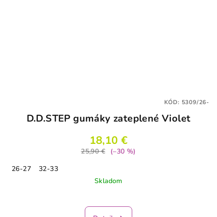
KÓD:
5309/26-
D.D.STEP gumáky zateplené Violet
18,10 €
25,90 €
(–30 %)
26-27
32-33
Skladom