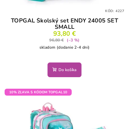
KÓD:
4227
TOPGAL Školský set ENDY 24005 SET
SMALL
93,80 €
96,80 €
(–3 %)
skladom (dodanie 2-4 dni)
Do košíka
10% ZĽAVA S KÓDOM TOPGAL10