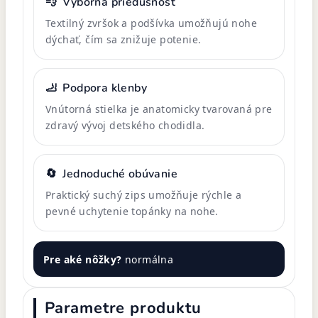
💨
Výborná priedušnosť
Textilný zvršok a podšívka umožňujú nohe
dýchať, čím sa znižuje potenie.
🦶
Podpora klenby
Vnútorná stielka je anatomicky tvarovaná pre
zdravý vývoj detského chodidla.
🔄
Jednoduché obúvanie
Praktický suchý zips umožňuje rýchle a
pevné uchytenie topánky na nohe.
Pre aké nôžky?
normálna
Parametre produktu