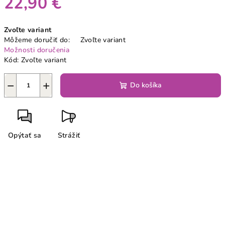
22,90 €
Jednotková
Zvoľte variant
cena:
Môžeme doručiť do:
Zvoľte variant
Možnosti doručenia
Kód:
Zvoľte variant
−
+
Do košíka
Opýtať sa
Strážiť