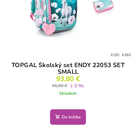
KÓD:
4380
TOPGAL Školský set ENDY 22053 SET
SMALL
93,80 €
96,80 €
(–3 %)
Skladom
Do košíka