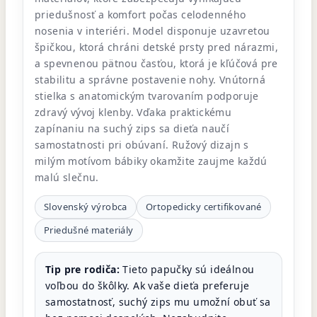
priedušnosť a komfort počas celodenného
nosenia v interiéri. Model disponuje uzavretou
špičkou, ktorá chráni detské prsty pred nárazmi,
a spevnenou pätnou časťou, ktorá je kľúčová pre
stabilitu a správne postavenie nohy. Vnútorná
stielka s anatomickým tvarovaním podporuje
zdravý vývoj klenby. Vďaka praktickému
zapínaniu na suchý zips sa dieťa naučí
samostatnosti pri obúvaní. Ružový dizajn s
milým motívom bábiky okamžite zaujme každú
malú slečnu.
Slovenský výrobca
Ortopedicky certifikované
Priedušné materiály
Tip pre rodiča:
Tieto papučky sú ideálnou
voľbou do škôlky. Ak vaše dieťa preferuje
samostatnosť, suchý zips mu umožní obuť sa