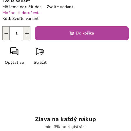
Zvoľte variant
cena:
Môžeme doručiť do:
Zvoľte variant
Možnosti doručenia
Kód:
Zvoľte variant
−
+
Do košíka
Opýtať sa
Strážiť
Zľava na každý nákup
min. 3% po registrácii