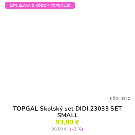
5
10% ZĽAVA S KÓDOM TOPGAL10
hviezdičiek.
KÓD:
4242
TOPGAL Školský set DIDI 23033 SET
SMALL
93,80 €
96,80 €
(–3 %)