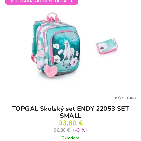
5
10% ZĽAVA S KÓDOM TOPGAL10
hviezdičiek.
KÓD:
4380
TOPGAL Školský set ENDY 22053 SET
SMALL
93,80 €
96,80 €
(–3 %)
Skladom