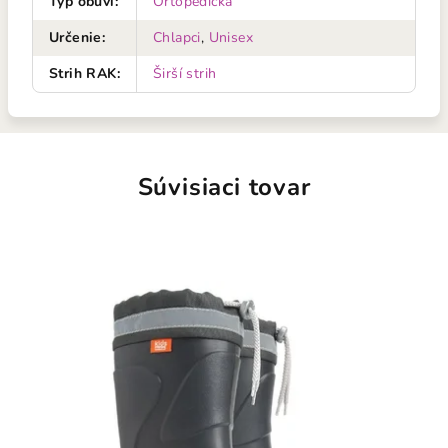
Typ obuvi
:
Ortopedická
Určenie
:
Chlapci
,
Unisex
Strih RAK
:
Širší strih
Súvisiaci tovar