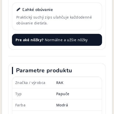
🩹
Ľahké obúvanie
Praktický suchý zips uľahčuje každodenné
obúvanie dieťaťa.
Pre aké nôžky?
Normálne a užšie nôžky
Parametre produktu
Značka / výrobca
RAK
Typ
Papuče
Farba
Modrá