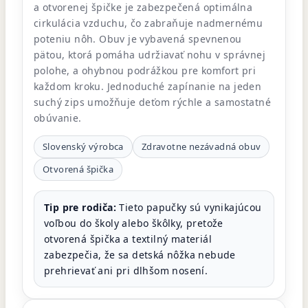
a otvorenej špičke je zabezpečená optimálna
cirkulácia vzduchu, čo zabraňuje nadmernému
poteniu nôh. Obuv je vybavená spevnenou
pätou, ktorá pomáha udržiavať nohu v správnej
polohe, a ohybnou podrážkou pre komfort pri
každom kroku. Jednoduché zapínanie na jeden
suchý zips umožňuje deťom rýchle a samostatné
obúvanie.
Slovenský výrobca
Zdravotne nezávadná obuv
Otvorená špička
Tip pre rodiča:
Tieto papučky sú vynikajúcou
voľbou do školy alebo škôlky, pretože
otvorená špička a textilný materiál
zabezpečia, že sa detská nôžka nebude
prehrievať ani pri dlhšom nosení.