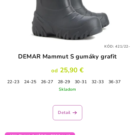
KÓD:
421/22-
DEMAR Mammut S gumáky grafit
25,90 €
od
22-23
24-25
26-27
28-29
30-31
32-33
36-37
Skladom
Priemerné
hodnotenie
produktu
Detail
je
5,0
z