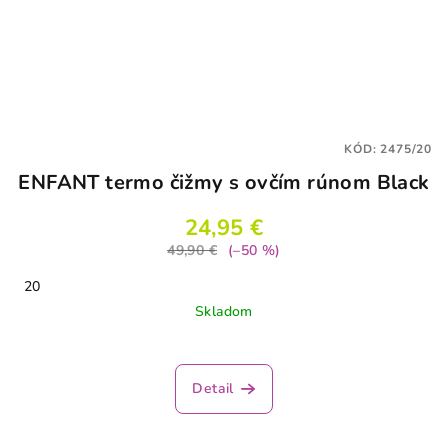
KÓD:
2475/20
ENFANT termo čižmy s ovčím rúnom Black
24,95 €
49,90 €
(–50 %)
20
Skladom
Priemerné
hodnotenie
produktu
Detail
je
4,2
z