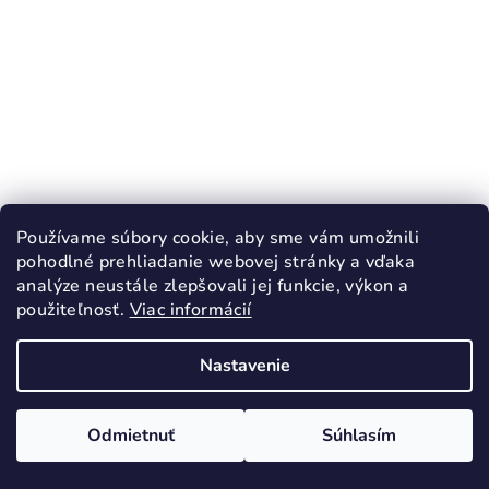
KÓD:
3091/20
Používame súbory cookie, aby sme vám umožnili
PROTETIKA NIKLAS BROWN prechodné
pohodlné prehliadanie webovej stránky a vďaka
topánky
analýze neustále zlepšovali jej funkcie, výkon a
28,10 €
použiteľnosť.
Viac informácií
46,90 €
(–40 %)
Nastavenie
20
Skladom
Odmietnuť
Súhlasím
Detail