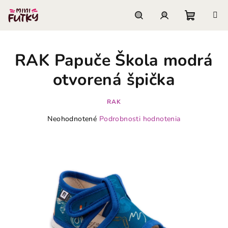
Prejsť
na
obsah
Nákupn
Hľadať
Prihlásenie
RAK Papuče Škola modrá
košík
otvorená špička
RAK
Priemerné
Neohodnotené
Podrobnosti hodnotenia
hodnotenie
produktu
je
0,0
z
5
hviezdičiek.