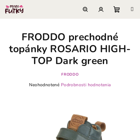
Prejsť
na
obsah
Nákupn
Hľadať
Prihlásenie
FRODDO prechodné
košík
topánky ROSARIO HIGH-
TOP Dark green
FRODDO
Priemerné
Neohodnotené
Podrobnosti hodnotenia
hodnotenie
produktu
je
0,0
z
5
hviezdičiek.