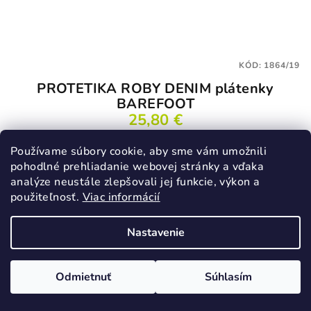
KÓD:
1864/19
PROTETIKA ROBY DENIM plátenky
BAREFOOT
25,80 €
36,90 €
(–30 %)
Používame súbory cookie, aby sme vám umožnili
19
pohodlné prehliadanie webovej stránky a vďaka
Skladom
analýze neustále zlepšovali jej funkcie, výkon a
použiteľnosť.
Viac informácií
Detail
Nastavenie
Odmietnuť
Súhlasím
VÝPREDAJ