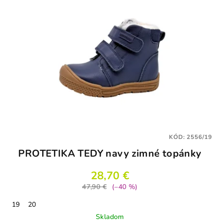
KÓD:
2556/19
PROTETIKA TEDY navy zimné topánky
28,70 €
47,90 €
(–40 %)
19
20
Skladom