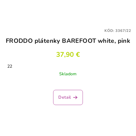
KÓD:
3367/22
FRODDO plátenky BAREFOOT white, pink
37,90 €
22
Skladom
Priemerné
hodnotenie
produktu
Detail
je
5,0
z
5
hviezdičiek.