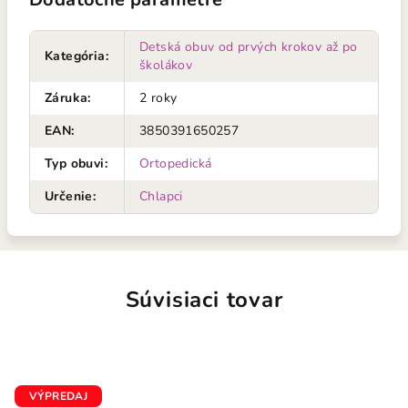
Detská obuv od prvých krokov až po
Kategória
:
školákov
Záruka
:
2 roky
EAN
:
3850391650257
Typ obuvi
:
Ortopedická
Určenie
:
Chlapci
Súvisiaci tovar
VÝPREDAJ