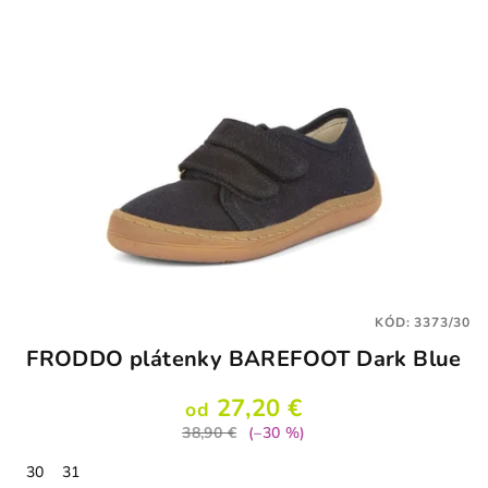
KÓD:
3373/30
FRODDO plátenky BAREFOOT Dark Blue
27,20 €
od
38,90 €
(–30 %)
30
31