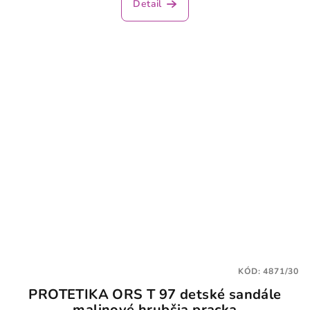
Detail
KÓD:
4871/30
PROTETIKA ORS T 97 detské sandále
malinové hrubšia pracka