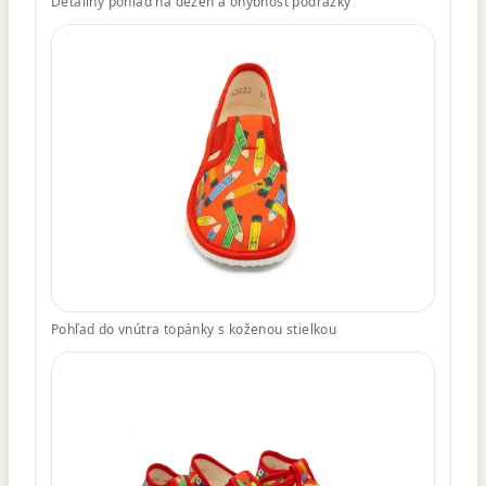
Detailný pohľad na dezén a ohybnosť podrážky
Pohľad do vnútra topánky s koženou stielkou