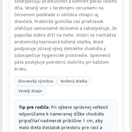
zabezpečujú priedušnosť a komfort počas celého
dňa. Veselý vzor s farebnými ceruzkami na
červenom podklade si obľúbia chlapci aj
dievčatá. Praktická gumička cez priehlavok
uľahčuje samostatné obúvanie a zabezpečuje, že
papučka dobre drží na nohe. Vnútri sa nachádza
anatomicky tvarovaná kožená stielka, ktorá
podporuje zdravý vývoj detského chodidla a
zabezpečuje hygienické prostredie. Spevnená
päta poskytuje potrebnú stabilitu pri každom
kroku.
Slovenský výrobca
Kožená stielka
Veselý dizajn
Tip pre rodiča:
Pri výbere správnej veľkosti
odporúčame k nameranej dĺžke chodidla
pripočítať nadmerok približne 1 cm, aby
malo dieťa dostatok priestoru pre rast a