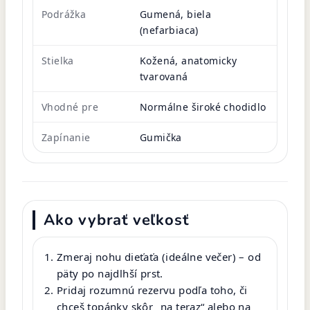
Podrážka
Gumená, biela
(nefarbiaca)
Stielka
Kožená, anatomicky
tvarovaná
Vhodné pre
Normálne široké chodidlo
Zapínanie
Gumička
Ako vybrať veľkosť
Zmeraj nohu dieťaťa (ideálne večer) – od
päty po najdlhší prst.
Pridaj rozumnú rezervu podľa toho, či
chceš topánky skôr „na teraz“ alebo na