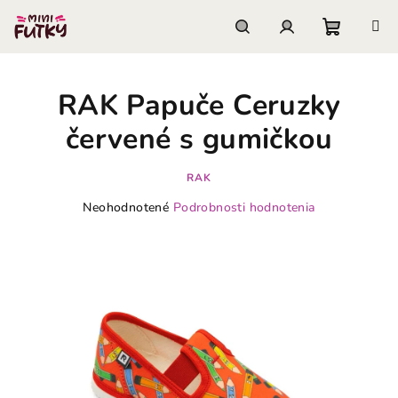
Prejsť
na
obsah
Nákupn
Hľadať
Prihlásenie
RAK Papuče Ceruzky
košík
červené s gumičkou
RAK
Priemerné
Neohodnotené
Podrobnosti hodnotenia
hodnotenie
produktu
je
0,0
z
5
hviezdičiek.