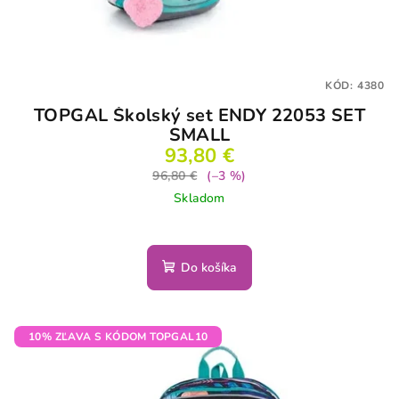
KÓD:
4380
TOPGAL Školský set ENDY 22053 SET
SMALL
93,80 €
96,80 €
(–3 %)
Skladom
Do košíka
10% ZĽAVA S KÓDOM TOPGAL10