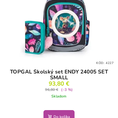
KÓD:
4227
TOPGAL Školský set ENDY 24005 SET
SMALL
93,80 €
96,80 €
(–3 %)
Skladom
Do košíka