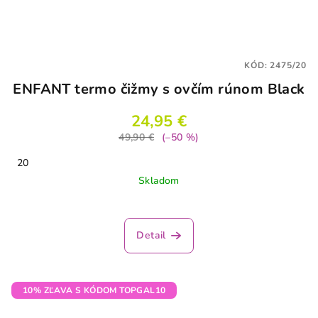
KÓD:
2475/20
ENFANT termo čižmy s ovčím rúnom Black
24,95 €
49,90 €
(–50 %)
20
Skladom
Priemerné
hodnotenie
produktu
Detail
je
4,2
z
5
10% ZĽAVA S KÓDOM TOPGAL10
hviezdičiek.