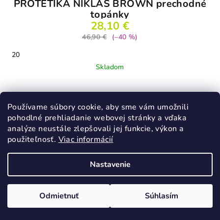
PROTETIKA NIKLAS BROWN prechodné
topánky
28,10 €
46,90 €
(–40 %)
20
Skladom
Detail
Používame súbory cookie, aby sme vám umožnili
pohodlné prehliadanie webovej stránky a vďaka
analýze neustále zlepšovali jej funkcie, výkon a
použiteľnosť.
Viac informácií
Nastavenie
Odmietnuť
Súhlasím