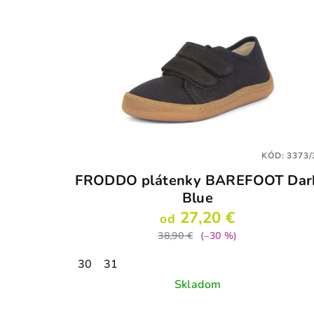
KÓD:
3373/
FRODDO plátenky BAREFOOT Dar
Blue
27,20 €
od
38,90 €
(–30 %)
30
31
Skladom