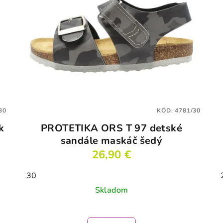
30
KÓD:
4781/30
k
PROTETIKA ORS T 97 detské
sandále maskáč šedý
26,90 €
30
Skladom
Priemerné
hodnotenie