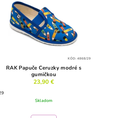
KÓD:
4868/29
RAK Papuče Ceruzky modré s
gumičkou
23,90 €
29
Skladom