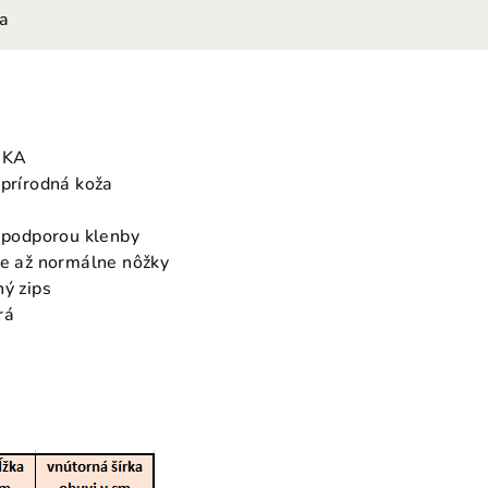
ia
IKA
 prírodná koža
s podporou klenby
ie až normálne nôžky
hý zips
rá