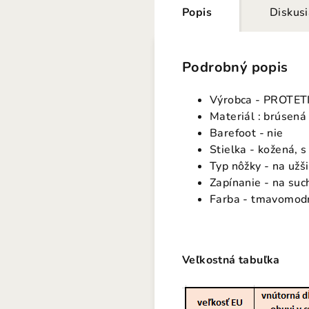
Popis
Diskus
Podrobný popis
Výrobca - PROTET
Materiál : brúsená
Barefoot - nie
Stielka - kožená, 
Typ nôžky - na užš
Zapínanie - na suc
Farba - tmavomod
Veľkostná tabuľka