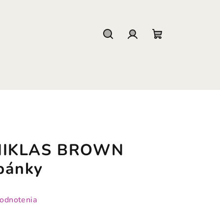
Hľadať
Prihlásenie
Nákupný
košík
NIKLAS BROWN
pánky
hodnotenia