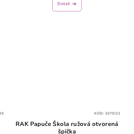
Detail
produktu
je
3,0
z
5
hviezdičiek.
26
KÓD:
2079/21
a
RAK Papuče Škola ružová otvorená
špička