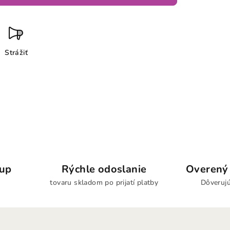
Strážiť
kup
Rýchle odoslanie
Overený 
tovaru skladom po prijatí platby
Dôverujú