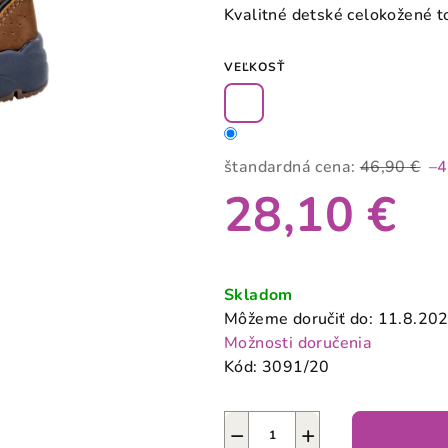
produktu
Kvalitné detské celokožené 
je
0,0
VEĽKOSŤ
z
5
hviezdičiek.
štandardná cena:
46,90 €
–
28,10 €
Jednotková
cena:
Skladom
Môžeme doručiť do:
11.8.20
Možnosti doručenia
Kód:
3091/20
−
+