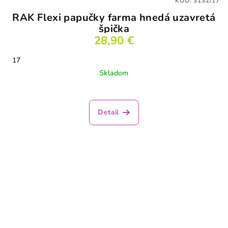
KÓD:
3132/17
RAK Flexi papučky farma hnedá uzavretá
špička
28,90 €
17
Skladom
Priemerné
hodnotenie
produktu
Detail
je
2,5
z
5
hviezdičiek.