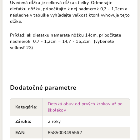
Uvedená dĺžka je celková dĺžka stielky. Odmerajte
dieťatku nôžku, pripočítajte k nej nadmerok 0,7 - 1,2cm a
následne v tabuľke vyhľadajte veľkosť ktorá vyhovuje tejto
dĺžke.
Príklad: ak dieťatku nameráte nôžku 14cm, pripočítate
nadmerok 0,7 - 1,2cm = 14,7 - 15,2cm (vyberiete
veľkosť 23)
Dodatočné parametre
Detská obuv od prvých krokov až po
Kategória
:
školákov
Záruka
:
2 roky
EAN
:
8585003495562