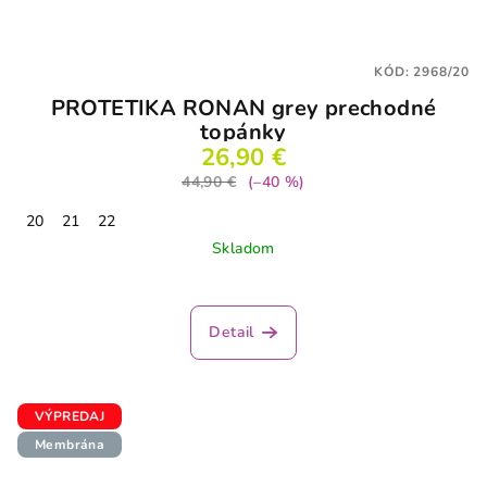
KÓD:
2968/20
PROTETIKA RONAN grey prechodné
topánky
26,90 €
44,90 €
(–40 %)
20
21
22
Skladom
Detail
VÝPREDAJ
Membrána