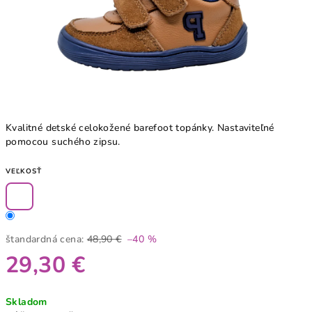
Kvalitné detské celokožené barefoot topánky. Nastaviteľné
pomocou suchého zipsu.
VEĽKOSŤ
štandardná cena:
48,90 €
–40 %
29,30 €
Jednotková
Skladom
cena: