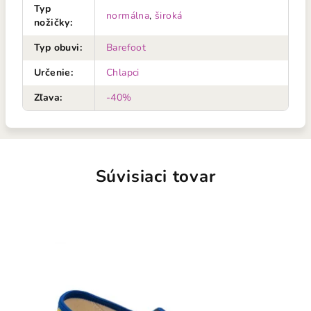
Typ
normálna
,
široká
nožičky
:
Typ obuvi
:
Barefoot
Určenie
:
Chlapci
Zľava
:
-40%
Súvisiaci tovar