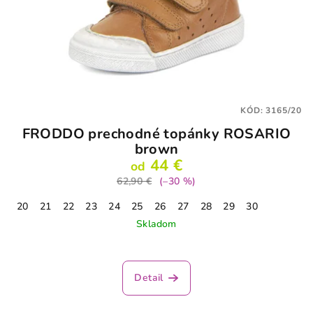
KÓD:
3165/20
FRODDO prechodné topánky ROSARIO
brown
44 €
od
62,90 €
(–30 %)
20
21
22
23
24
25
26
27
28
29
30
Skladom
Detail