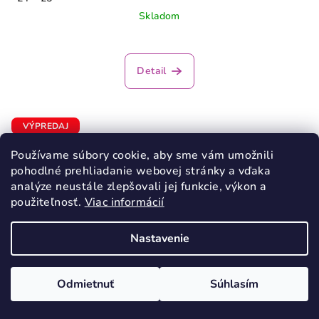
Skladom
Priemerné
hodnotenie
produktu
Detail
je
5,0
z
5
VÝPREDAJ
hviezdičiek.
Používame súbory cookie, aby sme vám umožnili
pohodlné prehliadanie webovej stránky a vďaka
analýze neustále zlepšovali jej funkcie, výkon a
použiteľnosť.
Viac informácií
Nastavenie
Odmietnuť
Súhlasím