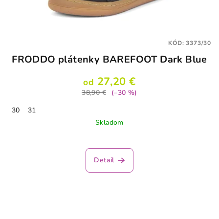
KÓD:
3373/30
FRODDO plátenky BAREFOOT Dark Blue
27,20 €
od
38,90 €
(–30 %)
30
31
Skladom
Detail