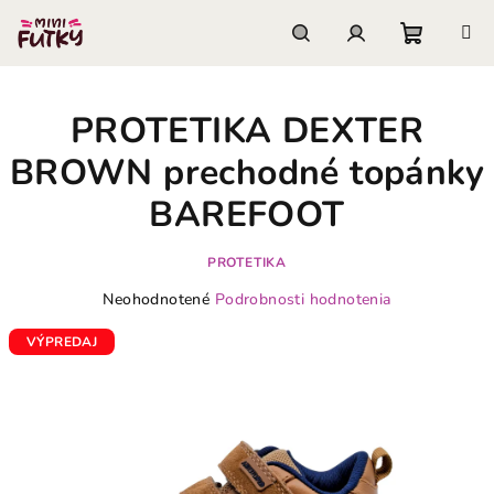
Prejsť
na
obsah
Nákupn
Hľadať
Prihlásenie
PROTETIKA DEXTER
košík
BROWN prechodné topánky
BAREFOOT
PROTETIKA
Priemerné
Neohodnotené
Podrobnosti hodnotenia
hodnotenie
produktu
VÝPREDAJ
je
0,0
z
5
hviezdičiek.