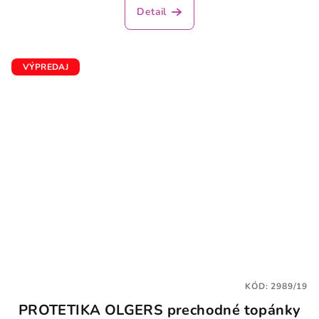
produktu
Detail
je
3,6
z
5
VÝPREDAJ
hviezdičiek.
KÓD:
2989/19
PROTETIKA OLGERS prechodné topánky