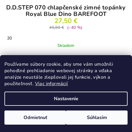
D.D.STEP 070 chlapčenské zimné topánky
Royal Blue Dino BAREFOOT
27,50 €
45,90 €
(–40 %)
20
Skladom
Používame súbory cookie, aby sme vám umožnili
Detail
pohodlné prehliadanie webovej stránky a vďaka
analýze neustále zlepšovali jej funkcie, výkon a
použiteľnosť.
Viac informácií
Odoberať newsletter
Nastavenie
Email
Odmietnuť
Súhlasím
Vložením e-mailu súhlasíte s
podmienkami ochrany