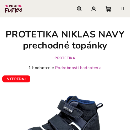
Prejsť
na
obsah
Nákupn
Hľadať
Prihlásenie
PROTETIKA NIKLAS NAVY
košík
prechodné topánky
PROTETIKA
Priemerné
1 hodnotenie
Podrobnosti hodnotenia
hodnotenie
produktu
VÝPREDAJ
je
5,0
z
5
hviezdičiek.