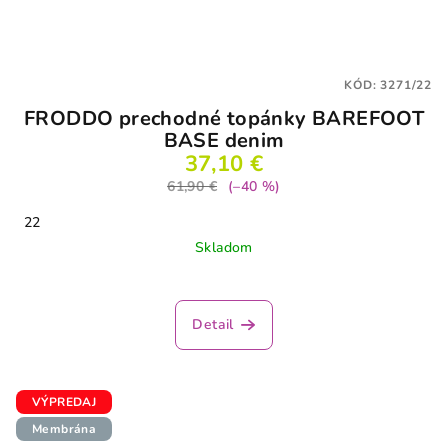
KÓD:
3271/22
FRODDO prechodné topánky BAREFOOT
BASE denim
37,10 €
61,90 €
(–40 %)
22
Skladom
Detail
VÝPREDAJ
Membrána