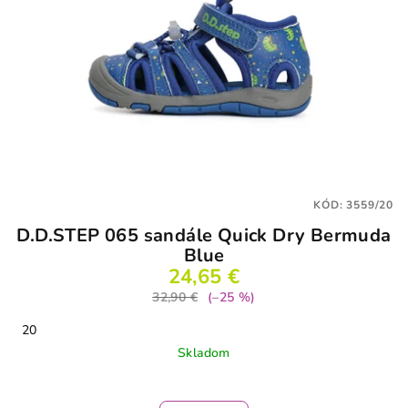
KÓD:
3559/20
D.D.STEP 065 sandále Quick Dry Bermuda
Blue
24,65 €
32,90 €
(–25 %)
20
Skladom
Priemerné
hodnotenie