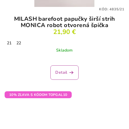
KÓD:
4835/21
MILASH barefoot papučky širší strih
MONICA robot otvorená špička
21,90 €
21
22
Skladom
Priemerné
hodnotenie
produktu
Detail
je
3,5
z
5
10% ZĽAVA S KÓDOM TOPGAL10
hviezdičiek.