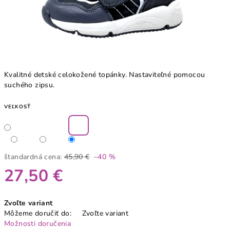
Kvalitné detské celokožené topánky. Nastaviteľné pomocou
suchého zipsu.
VEĽKOSŤ
štandardná cena:
45,90 €
–40 %
27,50 €
Jednotková
Zvoľte variant
cena:
Môžeme doručiť do:
Zvoľte variant
Možnosti doručenia