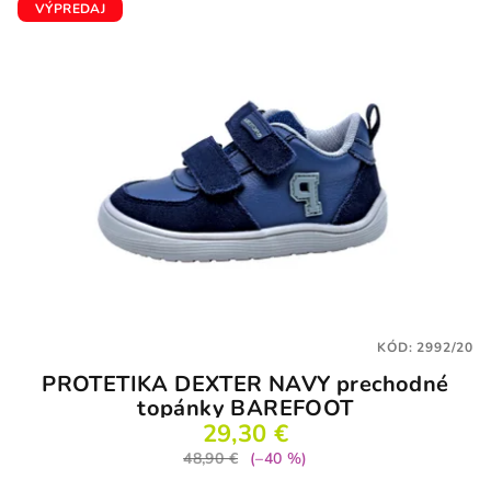
VÝPREDAJ
KÓD:
2992/20
PROTETIKA DEXTER NAVY prechodné
topánky BAREFOOT
29,30 €
48,90 €
(–40 %)