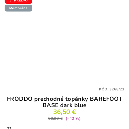
VÝPREDAJ
Membrána
KÓD:
3268/23
FRODDO prechodné topánky BAREFOOT
BASE dark blue
36,50 €
60,90 €
(–40 %)
23