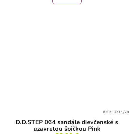
KÓD:
3711/20
D.D.STEP 064 sandále dievčenské s
uzavretou špičkou Pink