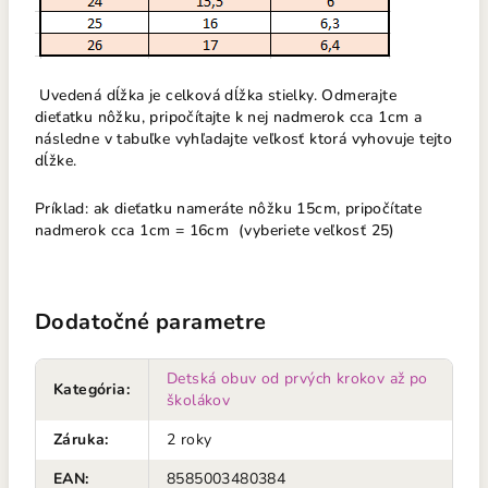
Uvedená dĺžka je celková dĺžka stielky. Odmerajte
dieťatku nôžku, pripočítajte k nej nadmerok cca 1cm a
následne v tabuľke vyhľadajte veľkosť ktorá vyhovuje tejto
dĺžke.
Príklad: ak dieťatku nameráte nôžku 15cm, pripočítate
nadmerok cca 1cm = 16cm (vyberiete veľkosť 25)
Dodatočné parametre
Detská obuv od prvých krokov až po
Kategória
:
školákov
Záruka
:
2 roky
EAN
:
8585003480384