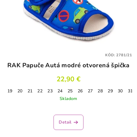
KÓD:
2781/21
RAK Papuče Autá modré otvorená špička
22,90 €
19
20
21
22
23
24
25
26
27
28
29
30
31
Skladom
Priemerné
hodnotenie
produktu
Detail
je
3,1