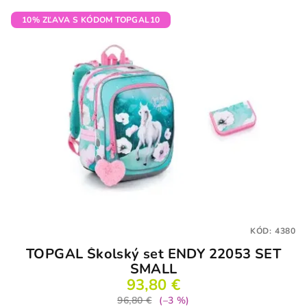
z
5
10% ZĽAVA S KÓDOM TOPGAL10
hviezdičiek.
KÓD:
4380
TOPGAL Školský set ENDY 22053 SET
SMALL
93,80 €
96,80 €
(–3 %)