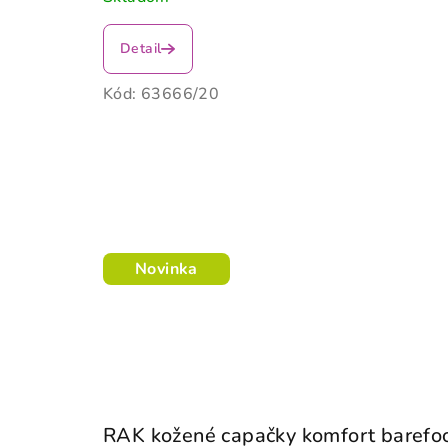
Detail
Kód:
63666/20
Novinka
RAK kožené capačky komfort barefoo