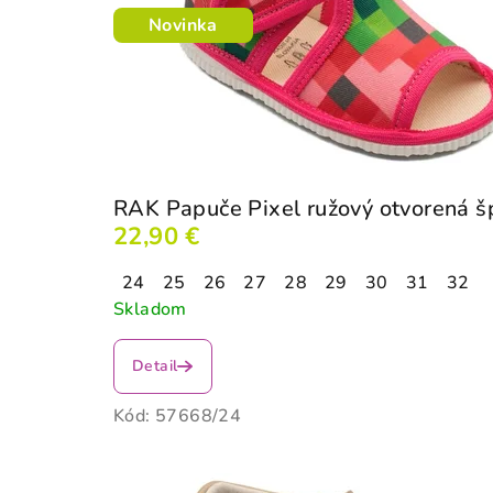
Novinka
RAK Papuče Pixel ružový otvorená š
22,90 €
24
25
26
27
28
29
30
31
32
Skladom
Detail
Kód:
57668/24