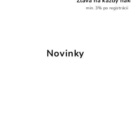
Zľava na každý ná
min. 3% po registrácii
Novinky