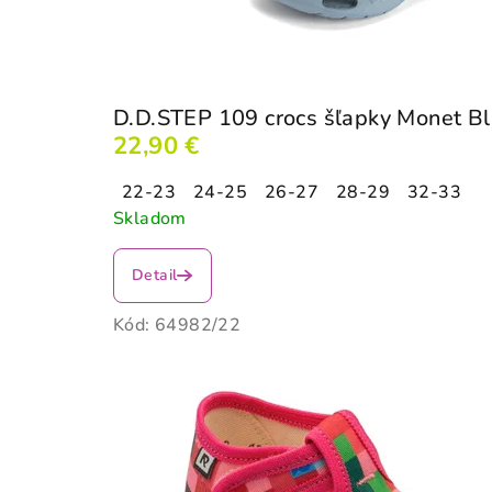
D.D.STEP 109 crocs šľapky Monet B
22,90 €
22-23
24-25
26-27
28-29
32-33
Skladom
Detail
Kód:
64982/22