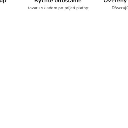
kup
Rýchle odoslanie
Overený 
tovaru skladom po prijatí platby
Dôverujú