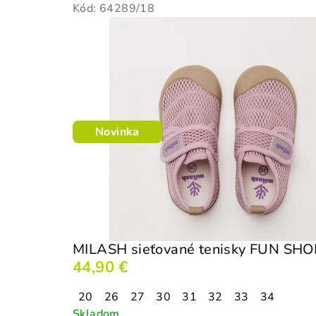
Kód:
64289/18
Novinka
MILASH sieťované tenisky FUN SH
44,90 €
20
26
27
30
31
32
33
34
Skladom