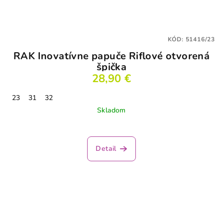
KÓD:
51416/23
RAK Inovatívne papuče Riflové otvorená
špička
28,90 €
23
31
32
Skladom
Detail