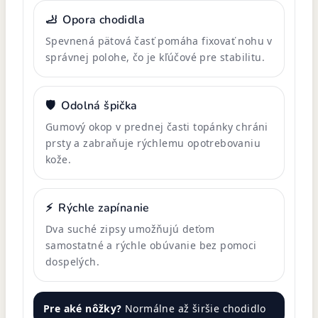
🦶
Opora chodidla
Spevnená pätová časť pomáha fixovať nohu v
správnej polohe, čo je kľúčové pre stabilitu.
🛡️
Odolná špička
Gumový okop v prednej časti topánky chráni
prsty a zabraňuje rýchlemu opotrebovaniu
kože.
⚡
Rýchle zapínanie
Dva suché zipsy umožňujú deťom
samostatné a rýchle obúvanie bez pomoci
dospelých.
Pre aké nôžky?
Normálne až širšie chodidlo