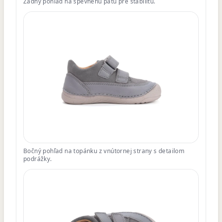
Zadný pohľad na spevnenú pätu pre stabilitu.
Bočný pohľad na topánku z vnútornej strany s detailom
podrážky.