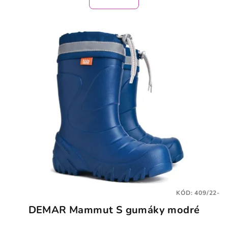
je
5,0
z
5
hviezdičiek.
KÓD:
409/22-
DEMAR Mammut S gumáky modré