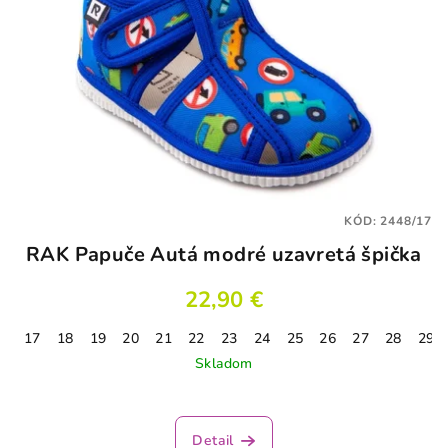
KÓD:
2448/17
RAK Papuče Autá modré uzavretá špička
22,90 €
17
18
19
20
21
22
23
24
25
26
27
28
29
Skladom
Priemerné
hodnotenie
produktu
Detail