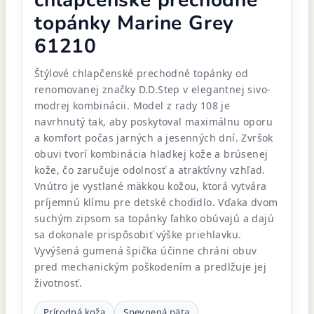
chlapčenské prechodné
topánky Marine Grey
61210
Štýlové chlapčenské prechodné topánky od
renomovanej značky D.D.Step v elegantnej sivo-
modrej kombinácii. Model z rady 108 je
navrhnutý tak, aby poskytoval maximálnu oporu
a komfort počas jarných a jesenných dní. Zvršok
obuvi tvorí kombinácia hladkej kože a brúsenej
kože, čo zaručuje odolnosť a atraktívny vzhľad.
Vnútro je vystlané mäkkou kožou, ktorá vytvára
príjemnú klímu pre detské chodidlo. Vďaka dvom
suchým zipsom sa topánky ľahko obúvajú a dajú
sa dokonale prispôsobiť výške priehlavku.
Vyvýšená gumená špička účinne chráni obuv
pred mechanickým poškodením a predlžuje jej
životnosť.
Prírodná koža
Spevnená päta