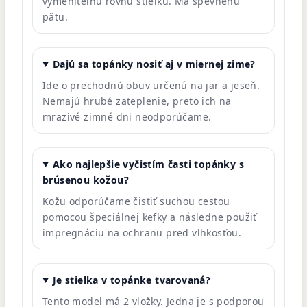
vymeniteľnú rovnú stielku. Má spevnenú
pätu.
Dajú sa topánky nosiť aj v miernej zime?
Ide o prechodnú obuv určenú na jar a jeseň.
Nemajú hrubé zateplenie, preto ich na
mrazivé zimné dni neodporúčame.
Ako najlepšie vyčistím časti topánky s
brúsenou kožou?
Kožu odporúčame čistiť suchou cestou
pomocou špeciálnej kefky a následne použiť
impregnáciu na ochranu pred vlhkosťou.
Je stielka v topánke tvarovaná?
Tento model má 2 vložky. Jedna je s podporou