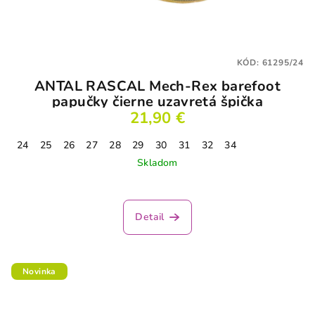
KÓD:
61295/24
ANTAL RASCAL Mech-Rex barefoot
papučky čierne uzavretá špička
21,90 €
24
25
26
27
28
29
30
31
32
34
Skladom
Detail
Novinka