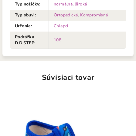
Typ nožičky
:
normálna
,
široká
Typ obuvi
:
Ortopedická
,
Kompromisná
Určenie
:
Chlapci
Podrážka
108
D.D.STEP
:
Súvisiaci tovar