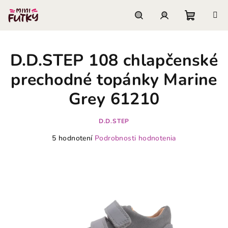
Prejsť
na
obsah
Nákupn
Hľadať
Prihlásenie
D.D.STEP 108 chlapčenské
košík
prechodné topánky Marine
Grey 61210
D.D.STEP
Priemerné
5 hodnotení
Podrobnosti hodnotenia
hodnotenie
produktu
je
4,0
z
5
hviezdičiek.