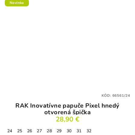
Novinka
KÓD:
66561/24
RAK Inovatívne papuče Pixel hnedý
otvorená špička
28,90 €
24
25
26
27
28
29
30
31
32