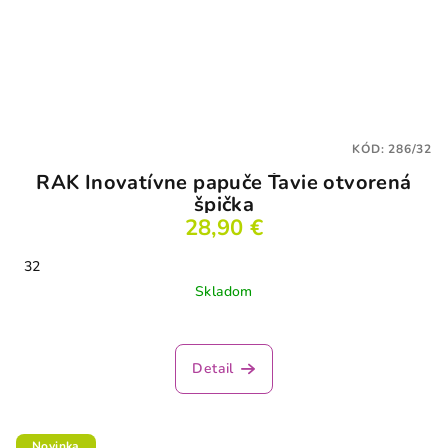
KÓD:
286/32
RAK Inovatívne papuče Ťavie otvorená
špička
28,90 €
32
Skladom
Priemerné
hodnotenie
produktu
Detail
je
3,3
z
5
Novinka