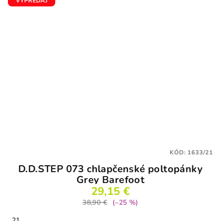
VÝPREDAJ
KÓD:
1633/21
D.D.STEP 073 chlapčenské poltopánky
Grey Barefoot
29,15 €
38,90 €
(–25 %)
21