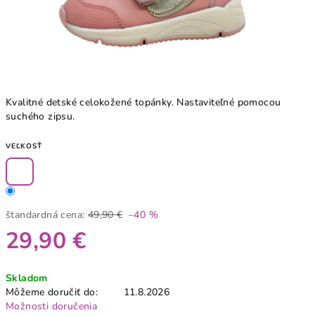
Kvalitné detské celokožené topánky. Nastaviteľné pomocou
suchého zipsu.
VEĽKOSŤ
štandardná cena:
49,90 €
–40 %
29,90 €
Jednotková
Skladom
cena:
Môžeme doručiť do:
11.8.2026
Možnosti doručenia