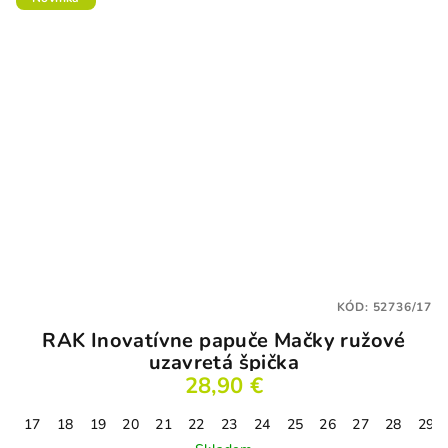
hviezdičiek.
KÓD:
52736/17
RAK Inovatívne papuče Mačky ružové
uzavretá špička
28,90 €
17
18
19
20
21
22
23
24
25
26
27
28
29