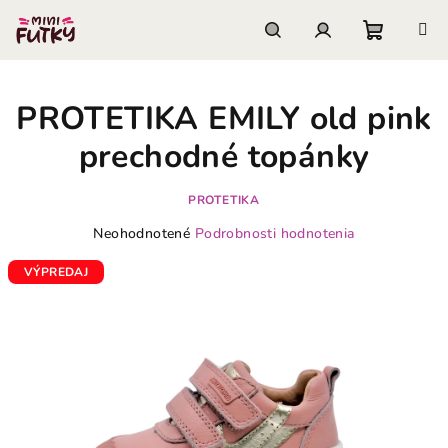
Prejsť
na
obsah
Nákupn
Hľadať
Prihlásenie
PROTETIKA EMILY old pink
košík
prechodné topánky
PROTETIKA
Priemerné
Neohodnotené
Podrobnosti hodnotenia
hodnotenie
produktu
VÝPREDAJ
je
0,0
z
5
hviezdičiek.