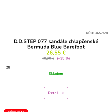
KÓD:
3657/28
D.D.STEP 077 sandále chlapčenské
Bermuda Blue Barefoot
26,55 €
40,90 €
(–35 %)
28
Skladom
Detail