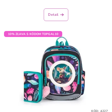
Priemerné
hodnotenie
produktu
Detail
je
3,9
z
5
10% ZĽAVA S KÓDOM TOPGAL10
hviezdičiek.
KÓD:
4227