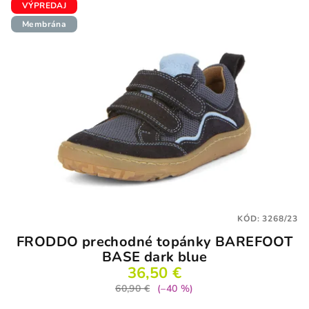
VÝPREDAJ
Membrána
KÓD:
3268/23
FRODDO prechodné topánky BAREFOOT
BASE dark blue
36,50 €
60,90 €
(–40 %)