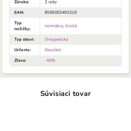
Záruka
:
2 roky
EAN
:
8585003492318
Typ
normálna
,
široká
nožičky
:
Typ obuvi
:
Ortopedická
Určenie
:
Dievčatá
Zľava
:
-40%
Súvisiaci tovar