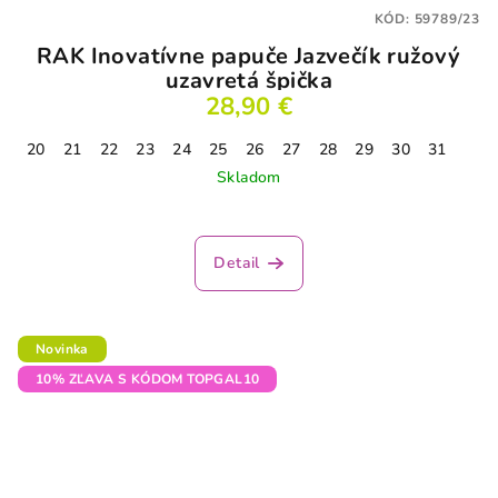
KÓD:
59789/23
RAK Inovatívne papuče Jazvečík ružový
uzavretá špička
28,90 €
20
21
22
23
24
25
26
27
28
29
30
31
Skladom
Detail
Novinka
10% ZĽAVA S KÓDOM TOPGAL10