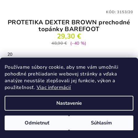
KÓD:
3153/20
PROTETIKA DEXTER BROWN prechodné
topánky BAREFOOT
29,30 €
48,90 €
(–40 %)
20
Skladom
Používame súbory cookie, aby sme vám umožnili
pohodlné prehliadanie webovej stránky a vďaka
analýze neustále zlepšovali jej funkcie, výkon a
Detail
použiteľnosť.
Viac informácií
Nastavenie
VÝPREDAJ
Odmietnuť
Súhlasím