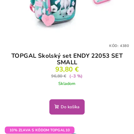
KÓD:
4380
TOPGAL Školský set ENDY 22053 SET
SMALL
93,80 €
96,80 €
(–3 %)
Skladom
Do košíka
10% ZĽAVA S KÓDOM TOPGAL10