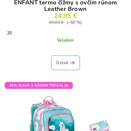
ENFANT termo čižmy s ovčím rúnom
Leather Brown
24,95 €
49,90 €
(–50 %)
20
Skladom
Detail
10% ZĽAVA S KÓDOM TOPGAL10