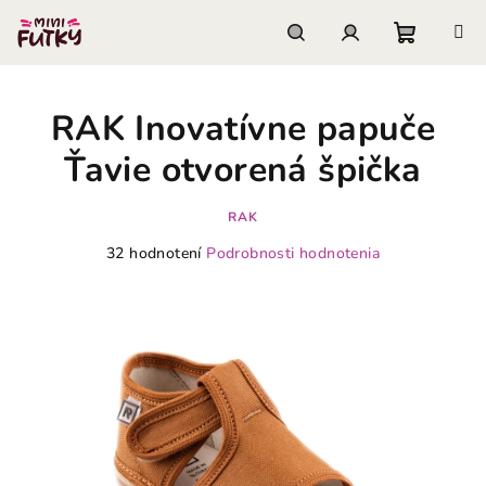
Prejsť
na
obsah
Nákupn
Hľadať
Prihlásenie
RAK Inovatívne papuče
košík
Ťavie otvorená špička
RAK
Priemerné
32 hodnotení
Podrobnosti hodnotenia
hodnotenie
produktu
je
3,3
z
5
hviezdičiek.