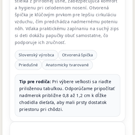
stielka z prírodnej usne, zabezpečujúca komfort
a hygienu pri celodennom nosení. Otvorená
špička je kľúčovým prvkom pre lepšiu cirkuláciu
vzduchu, čím predchádza nadmernému poteniu
nôh. Vďaka praktickému zapínaniu na suchý zips
si deti dokážu papučky obuť samostatne, čo
podporuje ich zručnosť.
Slovenský výrobca
Otvorená špička
Priedušné
Anatomicky tvarované
Tip pre rodiča:
Pri výbere veľkosti sa riaďte
priloženou tabuľkou. Odporúčame pripočítať
nadmerok približne 0,8 až 1,2 cm k dĺžke
chodidla dieťaťa, aby mali prsty dostatok
priestoru pri chôdzi.