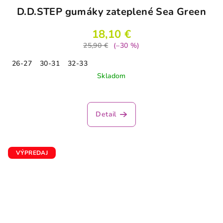
D.D.STEP gumáky zateplené Sea Green
18,10 €
25,90 €
(–30 %)
26-27
30-31
32-33
Skladom
Detail
VÝPREDAJ