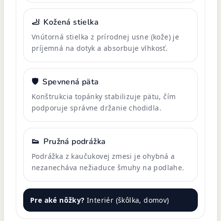
🦶
Kožená stielka
Vnútorná stielka z prírodnej usne (kože) je
príjemná na dotyk a absorbuje vlhkosť.
🛡️
Spevnená päta
Konštrukcia topánky stabilizuje pätu, čím
podporuje správne držanie chodidla.
👟
Pružná podrážka
Podrážka z kaučukovej zmesi je ohybná a
nezanecháva nežiaduce šmuhy na podlahe.
Pre aké nôžky?
Interiér (škôlka, domov)