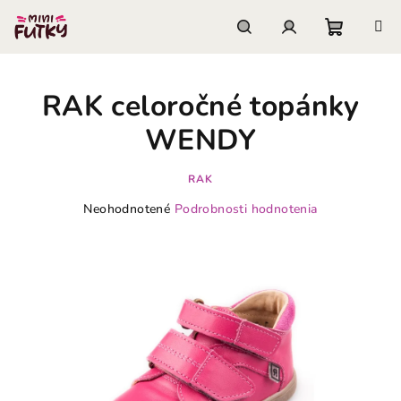
Prejsť
na
obsah
Nákupn
Hľadať
Prihlásenie
RAK celoročné topánky
košík
WENDY
RAK
Priemerné
Neohodnotené
Podrobnosti hodnotenia
hodnotenie
produktu
je
0,0
z
5
hviezdičiek.