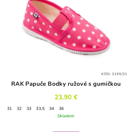
KÓD:
3195/31
RAK Papuče Bodky ružové s gumičkou
23,90 €
31
32
33
33,5
34
36
Skladom