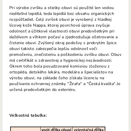
Pri výrobe zvršku a stielky obuvi sú použité len vodou
riediteľné lepidlá, teda lepidlá bez obsahu organických
rozpúšťadiel. Celý zvršok obuvi je vyrobený z hladkej
lícovej kože Nappa, ktorej povrchová úprava zvyšuje
odolnosť a úžitkové vlastnosti obuvi predovšetkým pri
daždivom a vlhkom počasí a zjednodušuje ošetrovanie a
čistenie obuvi. Zvýšený okraj podošvy s prekrytím špice
obuvi takisto zabezpečia lepšiu odolnosť voči
premočeniu, znečisteniu a poškodeniu zvršku obuvi. Obuv
má certifikát o zdravotnej a hygienickej nezávadnosti.
Okrem toho bola posudzované komisiou zloženou z
ortopéda, detského lekára, modelára a špecialistov na
výrobu obuvi, na základe čoho získala licenciu na
používanie ochrannej známky "Žirafa" a "Česká kvalita".Je
určená predovšetkým do exteriéru.
Veľkostná tabuľka: