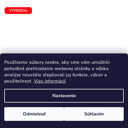
VÝPREDAJ
Používame súbory cookie, aby sme vám umožnili
pohodlné prehliadanie webovej stránky a vďaka
analýze neustále zlepšovali jej funkcie, výkon a
použiteľnosť.
Viac informácií
Nastavenie
KÓD:
3373/30
FRODDO plátenky BAREFOOT Dark Blue
Odmietnuť
Súhlasím
27,20 €
od
38,90 €
(–30 %)