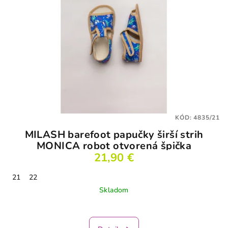
KÓD:
4835/21
MILASH barefoot papučky širší strih
MONICA robot otvorená špička
21,90 €
21
22
Skladom
Priemerné
hodnotenie
produktu