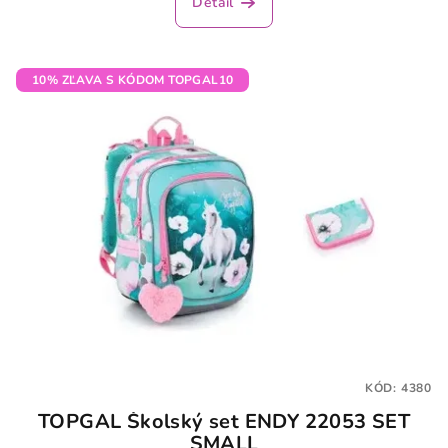
Detail
je
3,5
z
5
10% ZĽAVA S KÓDOM TOPGAL10
hviezdičiek.
KÓD:
4380
TOPGAL Školský set ENDY 22053 SET
SMALL