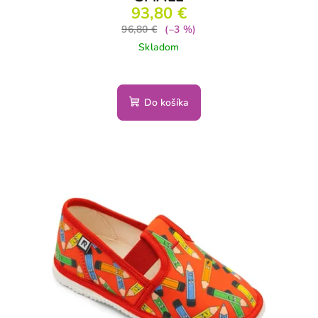
93,80 €
96,80 €
(–3 %)
Skladom
Do košíka