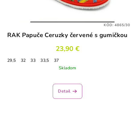
KÓD:
4865/30
RAK Papuče Ceruzky červené s gumičkou
23,90 €
29,5
32
33
33,5
37
Skladom
Detail