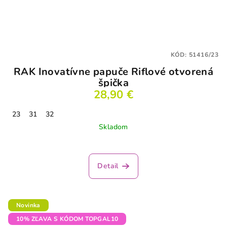
KÓD:
51416/23
RAK Inovatívne papuče Riflové otvorená
špička
28,90 €
23
31
32
Skladom
Detail
Novinka
10% ZĽAVA S KÓDOM TOPGAL10