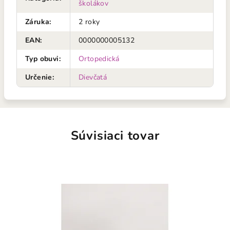
školákov
Záruka
:
2 roky
EAN
:
0000000005132
Typ obuvi
:
Ortopedická
Určenie
:
Dievčatá
Súvisiaci tovar