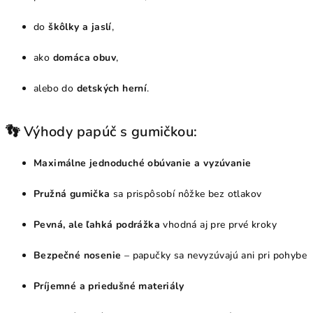
p
r
do
škôlky a jaslí
,
v
k
ako
domáca obuv
,
y
v
alebo do
detských herní
.
ý
p
i
👣 Výhody papúč s gumičkou:
s
u
Maximálne jednoduché obúvanie a vyzúvanie
Pružná gumička
sa prispôsobí nôžke bez otlakov
Pevná, ale ľahká podrážka
vhodná aj pre prvé kroky
Bezpečné nosenie
– papučky sa nevyzúvajú ani pri pohybe
Príjemné a priedušné materiály