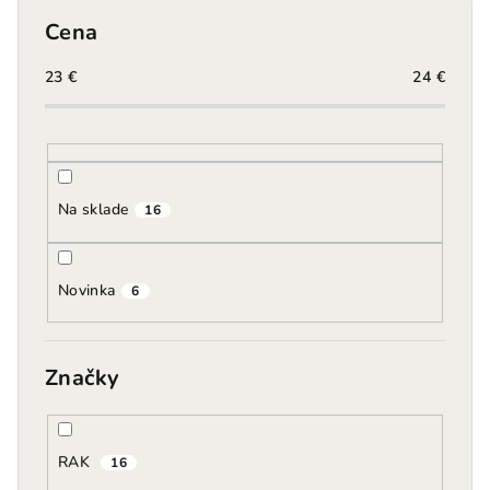
e
Cena
p
r
23
€
24
€
o
d
u
k
Na sklade
16
t
o
Novinka
v
6
Značky
RAK
16