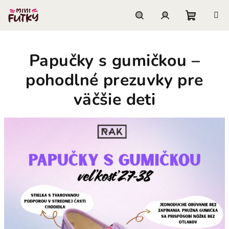
Prejsť
na
obsah
Nákupn
Hľadať
Prihlásenie
Papučky s gumičkou –
košík
pohodlné prezuvky pre
väčšie deti