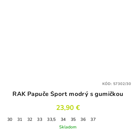
KÓD:
57302/30
RAK Papuče Šport modrý s gumičkou
23,90 €
30
31
32
33
33,5
34
35
36
37
Skladom