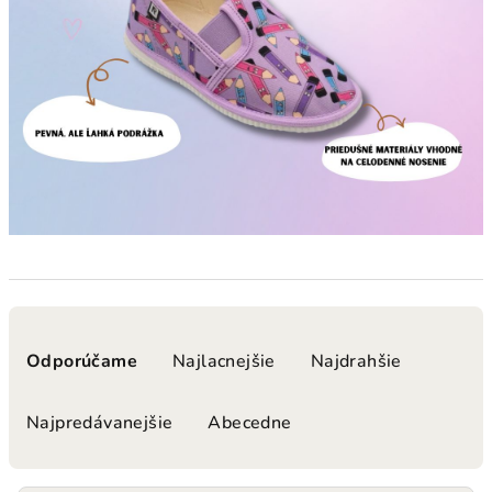
R
a
Odporúčame
Najlacnejšie
Najdrahšie
d
e
Najpredávanejšie
Abecedne
n
i