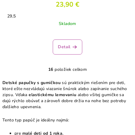
23,90 €
29,5
Skladom
Detail
16
položiek celkom
O
v
Detské papučky s gumičkou
sú praktickým riešením pre deti,
l
ktoré ešte nezvládajú viazanie šnúrok alebo zapínanie suchého
á
zipsu. Vďaka
elastickému lemovaniu
alebo všitej gumičke sa
d
dajú rýchlo obúvať a zároveň dobre držia na nohe bez potreby
a
ďalšieho upevnenia.
c
i
Tento typ papúč je ideálny najmä:
e
pre
malé deti od 1 roka
,