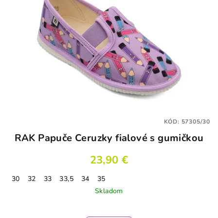
i
s
p
r
o
d
u
k
t
KÓD:
57305/30
o
RAK Papuče Ceruzky fialové s gumičkou
v
23,90 €
30
32
33
33,5
34
35
Skladom