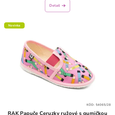
Detail
Novinka
KÓD:
54065/28
RAK Papuče Ceruzky ružové s gumičkou