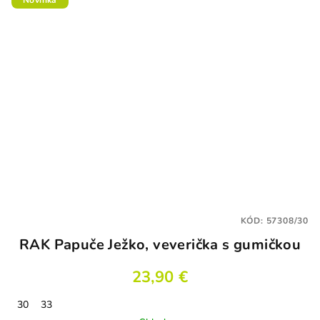
Novinka
KÓD:
57308/30
RAK Papuče Ježko, veverička s gumičkou
23,90 €
30
33