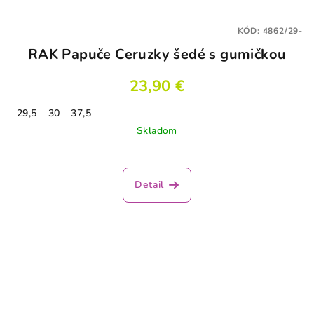
KÓD:
4862/29-
RAK Papuče Ceruzky šedé s gumičkou
23,90 €
29,5
30
37,5
Skladom
Detail