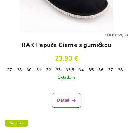
KÓD:
859/30
RAK Papuče Čierne s gumičkou
23,90 €
27
28
30
31
32
33
33,5
34
35
36
37
38
37
Skladom
Detail
Novinka