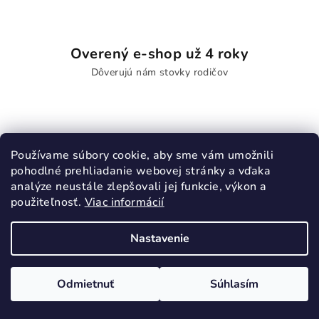
Overený e-shop už 4 roky
Dôverujú nám stovky rodičov
Doprava ZADARMO
Používame súbory cookie, aby sme vám umožnili
pohodlné prehliadanie webovej stránky a vďaka
pri nákupe nad 70 €
analýze neustále zlepšovali jej funkcie, výkon a
použiteľnosť.
Viac informácií
Nastavenie
Odoberať newsletter
Odmietnuť
Súhlasím
Email
Vložením e-mailu súhlasíte s
podmienkami ochrany