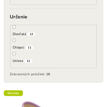
Určenie
Dievčatá
13
Chlapci
11
Unisex
11
Zobrazených položiek:
16
V
Novinka
ý
p