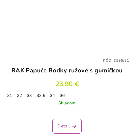
KÓD:
3195/31
RAK Papuče Bodky ružové s gumičkou
23,90 €
31
32
33
33,5
34
36
Skladom
Detail