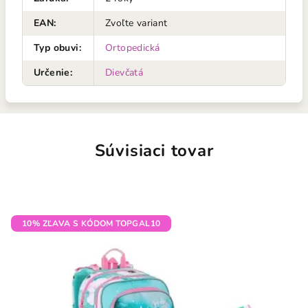
EAN
:
Zvoľte variant
Typ obuvi
:
Ortopedická
Určenie
:
Dievčatá
Súvisiaci tovar
10% ZĽAVA S KÓDOM TOPGAL10