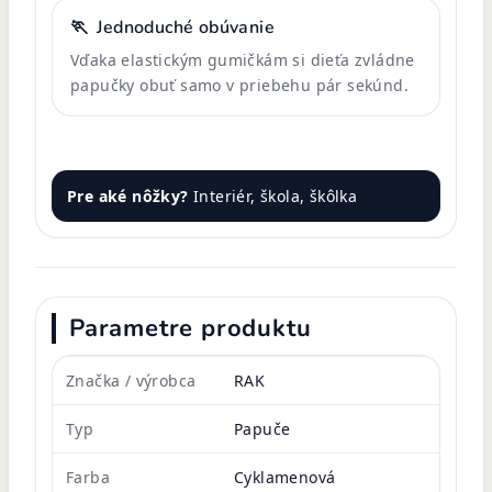
🏃
Jednoduché obúvanie
Vďaka elastickým gumičkám si dieťa zvládne
papučky obuť samo v priebehu pár sekúnd.
Pre aké nôžky?
Interiér, škola, škôlka
Parametre produktu
Značka / výrobca
RAK
Typ
Papuče
Farba
Cyklamenová