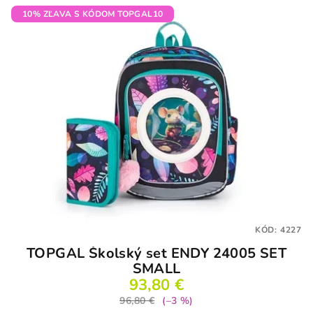
10% ZĽAVA S KÓDOM TOPGAL10
KÓD:
4227
TOPGAL Školský set ENDY 24005 SET
SMALL
93,80 €
96,80 €
(–3 %)