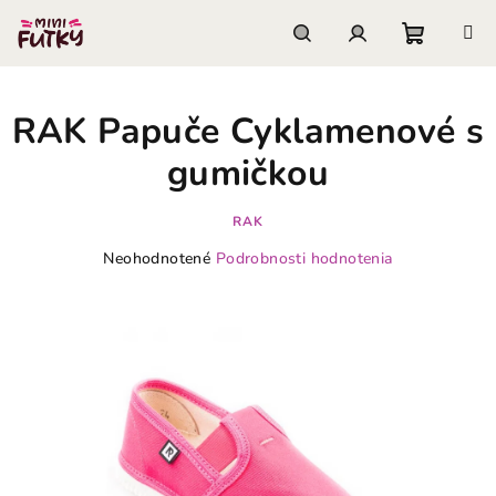
Prejsť
na
obsah
Nákupn
Hľadať
Prihlásenie
RAK Papuče Cyklamenové s
košík
gumičkou
RAK
Priemerné
Neohodnotené
Podrobnosti hodnotenia
hodnotenie
produktu
je
0,0
z
5
hviezdičiek.