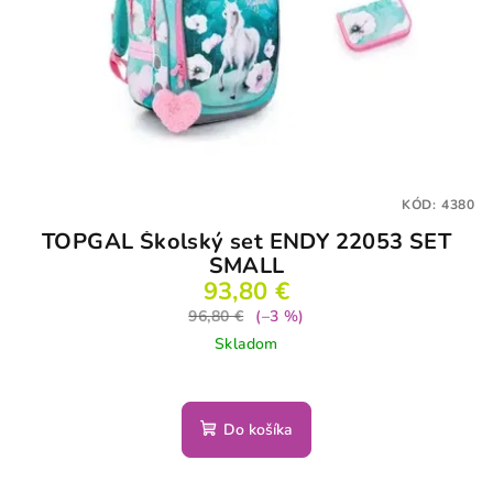
KÓD:
4380
TOPGAL Školský set ENDY 22053 SET
SMALL
93,80 €
96,80 €
(–3 %)
Skladom
Do košíka