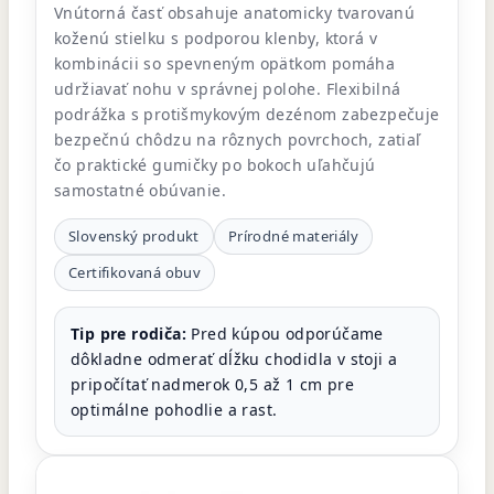
Vnútorná časť obsahuje anatomicky tvarovanú
koženú stielku s podporou klenby, ktorá v
kombinácii so spevneným opätkom pomáha
udržiavať nohu v správnej polohe. Flexibilná
podrážka s protišmykovým dezénom zabezpečuje
bezpečnú chôdzu na rôznych povrchoch, zatiaľ
čo praktické gumičky po bokoch uľahčujú
samostatné obúvanie.
Slovenský produkt
Prírodné materiály
Certifikovaná obuv
Tip pre rodiča:
Pred kúpou odporúčame
dôkladne odmerať dĺžku chodidla v stoji a
pripočítať nadmerok 0,5 až 1 cm pre
optimálne pohodlie a rast.