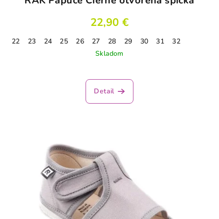
RAK Papuče Čierne otvorená špička
22,90 €
22
23
24
25
26
27
28
29
30
31
32
Skladom
Priemerné
hodnotenie
produktu
Detail
je
4,0
z
5
hviezdičiek.