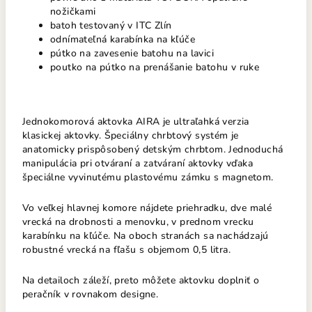
nožičkami
batoh testovaný v ITC Zlín
odnímateľná karabínka na kľúče
pútko na zavesenie batohu na lavici
poutko na pútko na prenášanie batohu v ruke
Jednokomorová aktovka AIRA je ultraľahká verzia
klasickej aktovky. Špeciálny chrbtový systém je
anatomicky prispôsobený detským chrbtom. Jednoduchá
manipulácia pri otváraní a zatváraní aktovky vďaka
špeciálne vyvinutému plastovému zámku s magnetom.
Vo veľkej hlavnej komore nájdete priehradku, dve malé
vrecká na drobnosti a menovku, v prednom vrecku
karabínku na kľúče. Na oboch stranách sa nachádzajú
robustné vrecká na fľašu
s objemom 0,5 litra.
Na detailoch záleží, preto môžete aktovku doplniť o
peračník
v rovnakom designe.