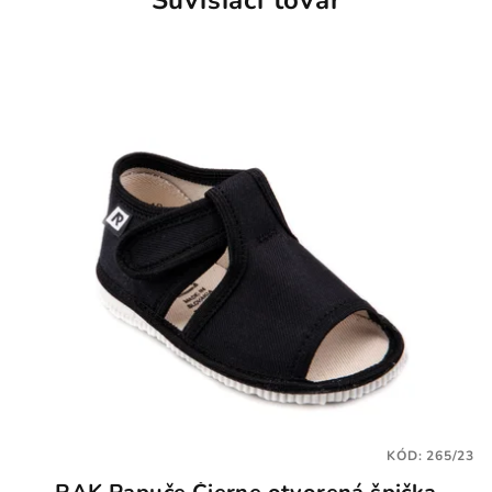
Súvisiaci tovar
KÓD:
265/23