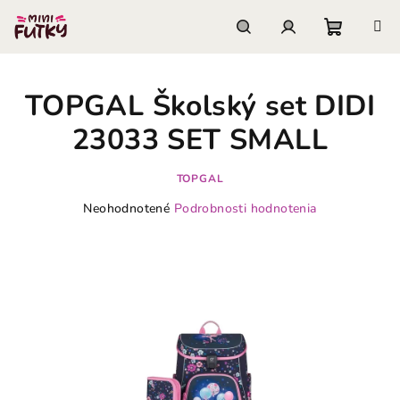
Prejsť
na
obsah
Nákupn
Hľadať
Prihlásenie
TOPGAL Školský set DIDI
košík
23033 SET SMALL
TOPGAL
Priemerné
Neohodnotené
Podrobnosti hodnotenia
hodnotenie
produktu
je
0,0
z
5
hviezdičiek.