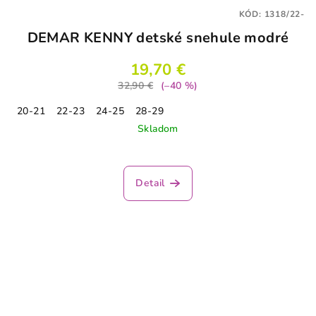
KÓD:
1318/22-
DEMAR KENNY detské snehule modré
19,70 €
32,90 €
(–40 %)
20-21
22-23
24-25
28-29
Skladom
Priemerné
hodnotenie
produktu
Detail
je
5,0
z
5
hviezdičiek.