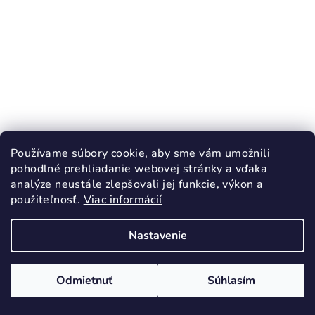
Používame súbory cookie, aby sme vám umožnili
pohodlné prehliadanie webovej stránky a vďaka
analýze neustále zlepšovali jej funkcie, výkon a
použiteľnosť.
Viac informácií
KÓD:
4177
Nastavenie
BAAGL Vrecko s priehradkou na zips T-
REX
13,90 €
Odmietnuť
Súhlasím
Skladom