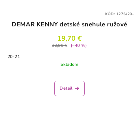
KÓD:
1276/20-
DEMAR KENNY detské snehule ružové
19,70 €
32,90 €
(–40 %)
20-21
Skladom
Detail