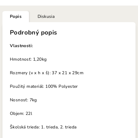
Popis
Diskusia
Podrobný popis
Vlastnosti:
Hmotnosť: 1,20kg
Rozmery (v x h x š): 37 x 21 x 29cm
Použitý materiál: 100% Polyester
Nosno
sť: 7k
g
Objem: 22l
Školská trieda: 1. trieda, 2. trieda