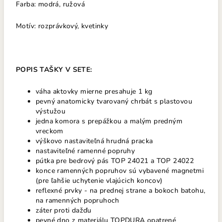
Farba: modrá, ružová
Motív: rozprávkový, kvetinky
POPIS TAŠKY V SETE:
váha aktovky mierne presahuje 1 kg
pevný anatomicky tvarovaný chrbát s plastovou
výstužou
jedna komora s prepážkou a malým predným
vreckom
výškovo nastaviteľná hrudná pracka
nastaviteľné ramenné popruhy
pútka pre bedrový pás TOP 24021 a TOP 24022
konce ramenných popruhov sú vybavené magnetmi
(pre ľahšie uchytenie vlajúcich koncov)
reflexné prvky - na prednej strane a bokoch batohu,
na ramenných popruhoch
záter proti dažďu
pevné dno z materiálu TOPDURA opatrené