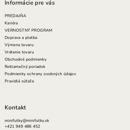
p
Informácie pre vás
ä
PREDAJŇA
t
Kariéra
i
VERNOSTNÝ PROGRAM
e
Doprava a platba
Výmena tovaru
Vrátenie tovaru
Obchodné podmienky
Reklamačný poriadok
Podmienky ochrany osobných údajov
Pravidlá súťaže
Kontakt
minifutky
@
minifutky.sk
+421 949 486 452