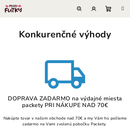
Prejsť
na
obsah
Nákupn
Hľadať
Prihlásenie
Konkurenčné výhody
košík
DOPRAVA ZADARMO na výdajné miesta
packety PRI NÁKUPE NAD 70€
Nakúpte tovar v našom obchode nad 70€ a my Vám ho pošleme
zadarmo na Vami zvolenú pobočku Packety.