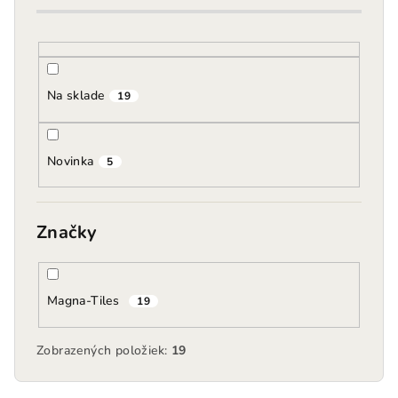
o
d
u
k
Na sklade
19
t
o
Novinka
v
5
Značky
Magna-Tiles
19
Zobrazených položiek:
19