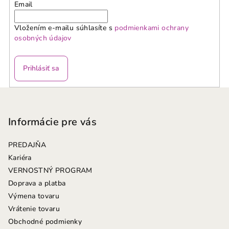
Email
Vložením e-mailu súhlasíte s
podmienkami ochrany
osobných údajov
Prihlásiť sa
Z
á
p
Informácie pre vás
ä
PREDAJŇA
t
Kariéra
i
VERNOSTNÝ PROGRAM
e
Doprava a platba
Výmena tovaru
Vrátenie tovaru
Obchodné podmienky