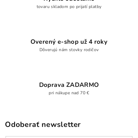
v
tovaru skladom po prijatí platby
ý
p
i
s
u
Overený e-shop už 4 roky
Dôverujú nám stovky rodičov
Doprava ZADARMO
pri nákupe nad 70 €
Odoberať newsletter