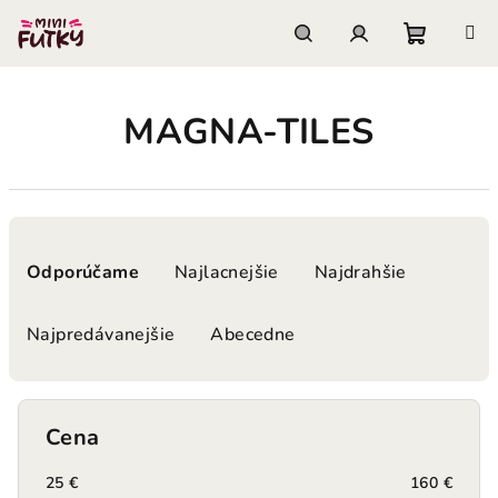
Prejsť
na
obsah
Nákupn
Hľadať
Prihlásenie
MAGNA-TILES
košík
R
a
Odporúčame
Najlacnejšie
Najdrahšie
d
e
Najpredávanejšie
Abecedne
n
i
e
Cena
p
r
25
€
160
€