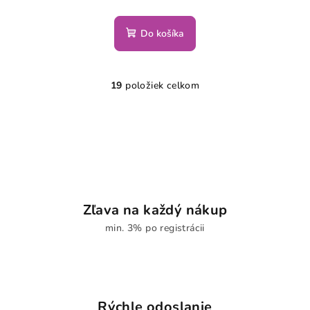
Do košíka
19
položiek celkom
O
v
l
á
d
a
c
i
Zľava na každý nákup
e
min. 3% po registrácii
p
r
v
k
y
Rýchle odoslanie