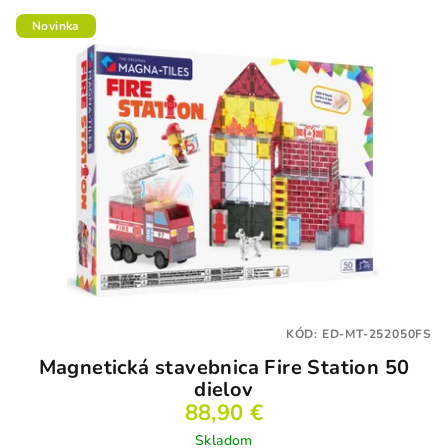
V
Novinka
ý
p
i
s
p
r
o
d
u
k
t
KÓD:
ED-MT-252050FS
o
Magnetická stavebnica Fire Station 50
v
dielov
88,90 €
Skladom