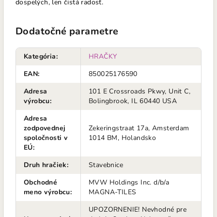
dospelých, len čistá radosť.
Dodatočné parametre
Kategória
:
HRAČKY
EAN
:
850025176590
Adresa
101 E Crossroads Pkwy, Unit C,
výrobcu
:
Bolingbrook, IL 60440 USA
Adresa
zodpovednej
Zekeringstraat 17a, Amsterdam
spoločnosti v
1014 BM, Holandsko
EÚ
:
Druh hračiek
:
Stavebnice
Obchodné
MVW Holdings Inc. d/b/a
meno výrobcu
:
MAGNA-TILES
UPOZORNENIE! Nevhodné pre