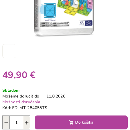
49,90 €
Jednotková
Skladom
cena:
Môžeme doručiť do:
11.8.2026
Možnosti doručenia
Kód:
ED-MT-254055TS
−
+
Do košíka