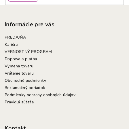
Z
á
p
Informácie pre vás
ä
PREDAJŇA
t
Kariéra
i
VERNOSTNÝ PROGRAM
e
Doprava a platba
Výmena tovaru
Vrátenie tovaru
Obchodné podmienky
Reklamačný poriadok
Podmienky ochrany osobných údajov
Pravidlá súťaže
Kontakt