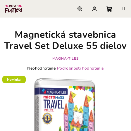
Prejsť
na
obsah
Nákupn
Hľadať
Prihlásenie
Magnetická stavebnica
košík
Travel Set Deluxe 55 dielov
MAGNA-TILES
Priemerné
Neohodnotené
Podrobnosti hodnotenia
hodnotenie
produktu
Novinka
je
0,0
z
5
hviezdičiek.