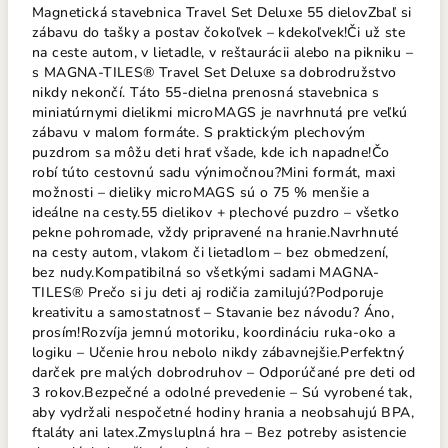
Magnetická stavebnica Travel Set Deluxe 55 dielovZbaľ si
zábavu do tašky a postav čokoľvek – kdekoľvek!Či už ste
na ceste autom, v lietadle, v reštaurácii alebo na pikniku –
s MAGNA-TILES® Travel Set Deluxe sa dobrodružstvo
nikdy nekončí. Táto 55-dielna prenosná stavebnica s
miniatúrnymi dielikmi microMAGS je navrhnutá pre veľkú
zábavu v malom formáte. S praktickým plechovým
puzdrom sa môžu deti hrať všade, kde ich napadne!Čo
robí túto cestovnú sadu výnimočnou?Mini formát, maxi
možnosti – dieliky microMAGS sú o 75 % menšie a
ideálne na cesty.55 dielikov + plechové puzdro – všetko
pekne pohromade, vždy pripravené na hranie.Navrhnuté
na cesty autom, vlakom či lietadlom – bez obmedzení,
bez nudy.Kompatibilná so všetkými sadami MAGNA-
TILES® Prečo si ju deti aj rodičia zamilujú?Podporuje
kreativitu a samostatnosť – Stavanie bez návodu? Áno,
prosím!Rozvíja jemnú motoriku, koordináciu ruka-oko a
logiku – Učenie hrou nebolo nikdy zábavnejšie.Perfektný
darček pre malých dobrodruhov – Odporúčané pre deti od
3 rokov.Bezpečné a odolné prevedenie – Sú vyrobené tak,
aby vydržali nespočetné hodiny hrania a neobsahujú BPA,
ftaláty ani latex.Zmysluplná hra – Bez potreby asistencie