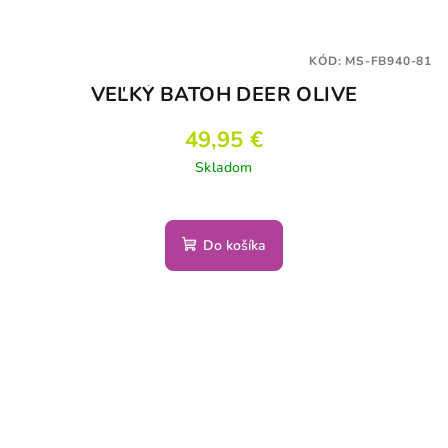
KÓD:
MS-FB940-81
VEĽKÝ BATOH DEER OLIVE
49,95 €
Skladom
Priemerné
hodnotenie
produktu
Do košíka
je
5,0
z
5
hviezdičiek.