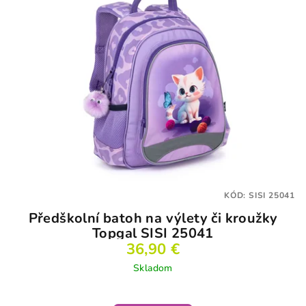
p
i
s
p
r
o
d
u
k
t
KÓD:
SISI 25041
o
Předškolní batoh na výlety či kroužky
v
Topgal SISI 25041
36,90 €
Skladom