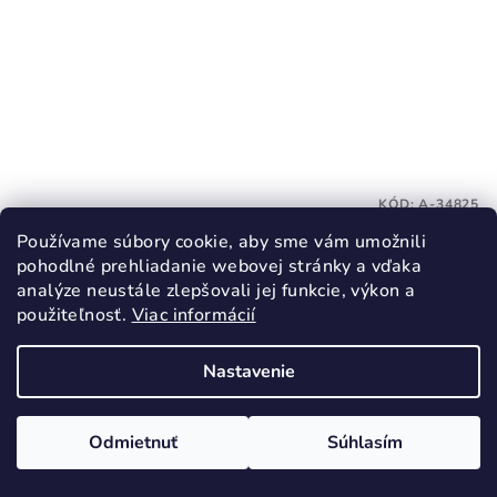
KÓD:
A-34825
BAAGL Batoh Buddy Bager GRS
Používame súbory cookie, aby sme vám umožnili
pohodlné prehliadanie webovej stránky a vďaka
36,90 €
analýze neustále zlepšovali jej funkcie, výkon a
použiteľnosť.
Viac informácií
Skladom
Nastavenie
Do košíka
Odmietnuť
Súhlasím