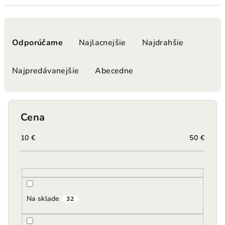
R
a
Odporúčame
Najlacnejšie
Najdrahšie
d
e
Najpredávanejšie
Abecedne
n
i
e
Cena
p
r
10
€
50
€
o
d
u
k
Na sklade
32
t