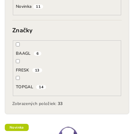
o
Novinka
v
11
Značky
BAAGL
6
FRESK
13
TOPGAL
14
Zobrazených položiek:
33
V
Novinka
ý