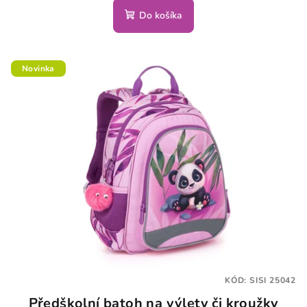
Do košíka
Novinka
KÓD:
SISI 25042
Předškolní batoh na výlety či kroužky