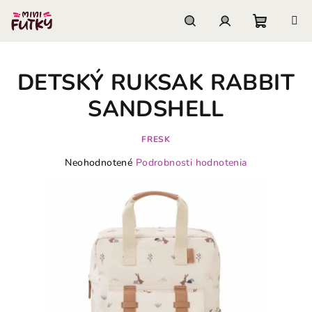
Prejsť
na
obsah
Nákupn
Hľadať
Prihlásenie
DETSKÝ RUKSAK RABBIT
košík
SANDSHELL
FRESK
Priemerné
Neohodnotené
Podrobnosti hodnotenia
hodnotenie
produktu
je
0,0
z
5
hviezdičiek.