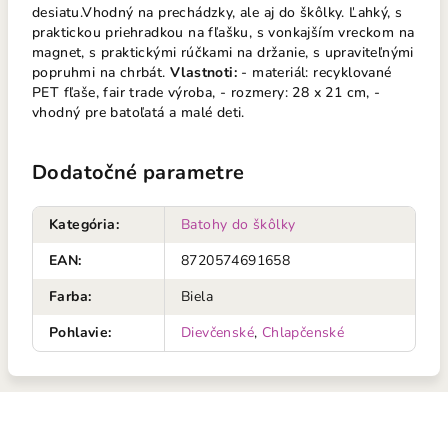
desiatu.Vhodný na prechádzky, ale aj do škôlky. Ľahký, s
praktickou priehradkou na fľašku, s vonkajším vreckom na
magnet, s praktickými rúčkami na držanie, s upraviteľnými
popruhmi na chrbát.
Vlastnoti:
- materiál: recyklované
PET fľaše, fair trade výroba, - rozmery: 28 x 21 cm, -
vhodný pre batoľatá a malé deti.
Dodatočné parametre
Kategória
:
Batohy do škôlky
EAN
:
8720574691658
Farba
:
Biela
Pohlavie
:
Dievčenské
,
Chlapčenské