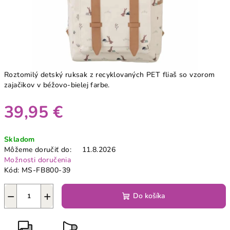
Roztomilý detský ruksak z recyklovaných PET fliaš so vzorom
zajačikov v béžovo-bielej farbe.
39,95 €
Jednotková
Skladom
cena:
Môžeme doručiť do:
11.8.2026
Možnosti doručenia
Kód:
MS-FB800-39
−
+
Do košíka