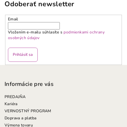
Odoberať newsletter
Email
Vložením e-mailu súhlasíte s
podmienkami ochrany
osobných údajov
Prihlásiť sa
Z
á
p
Informácie pre vás
ä
PREDAJŇA
t
Kariéra
i
VERNOSTNÝ PROGRAM
e
Doprava a platba
Výmena tovaru