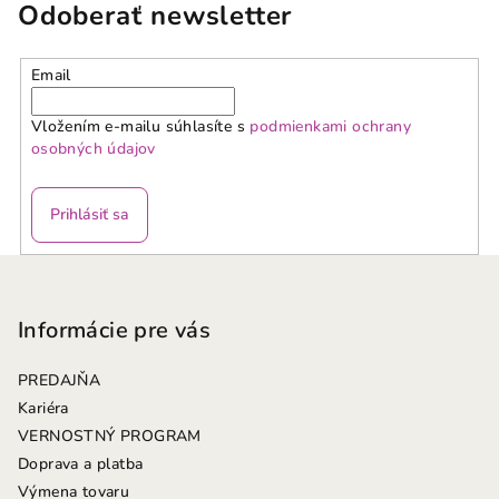
Odoberať newsletter
Email
Vložením e-mailu súhlasíte s
podmienkami ochrany
osobných údajov
Prihlásiť sa
Z
á
p
Informácie pre vás
ä
PREDAJŇA
t
Kariéra
i
VERNOSTNÝ PROGRAM
e
Doprava a platba
Výmena tovaru