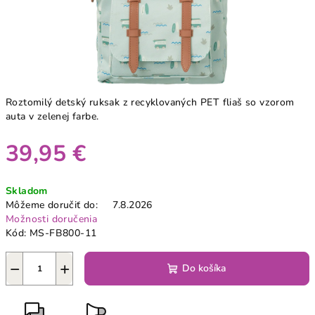
Roztomilý detský ruksak z recyklovaných PET fliaš so vzorom
auta v zelenej farbe.
39,95 €
Jednotková
Skladom
cena:
Môžeme doručiť do:
7.8.2026
Možnosti doručenia
Kód:
MS-FB800-11
−
+
Do košíka