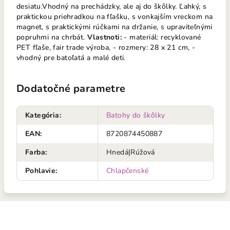
desiatu.Vhodný na prechádzky, ale aj do škôlky. Ľahký, s
praktickou priehradkou na fľašku, s vonkajším vreckom na
magnet, s praktickými rúčkami na držanie, s upraviteľnými
popruhmi na chrbát.
Vlastnoti:
- materiál: recyklované
PET fľaše, fair trade výroba, - rozmery: 28 x 21 cm, -
vhodný pre batoľatá a malé deti.
Dodatočné parametre
Kategória
:
Batohy do škôlky
EAN
:
8720874450887
Farba
:
Hnedá|Rúžová
Pohlavie
:
Chlapčenské