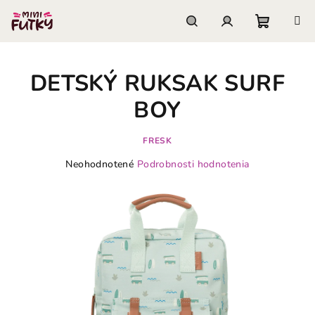
Prejsť
na
obsah
Nákupn
Hľadať
Prihlásenie
DETSKÝ RUKSAK SURF
košík
BOY
FRESK
Priemerné
Neohodnotené
Podrobnosti hodnotenia
hodnotenie
produktu
je
0,0
z
5
hviezdičiek.