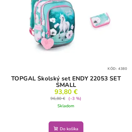
KÓD:
4380
TOPGAL Školský set ENDY 22053 SET
SMALL
93,80 €
96,80 €
(–3 %)
Skladom
Do košíka