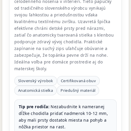
celodenného nosenia v interiéri. Tieto papučky
od tradičného slovenského výrobcu vynikajú
svojou ľahkosťou a priedušnosťou vďaka
kvalitnému textilnému zvršku. Uzavretá špička
efektívne chráni detské prsty pred nárazmi,
zatiaľ čo anatomicky tvarovaná stielka s klenbou
podporuje zdravý vývoj chodidla. Praktické
zapínanie na suchý zips uľahčuje obúvanie a
zabezpečuje, že topánka pevne drží na nohe.
Ideálna voľba pre domáce prostredie aj do
materskej školy.
Slovenský výrobok
Certifikovaná obuv
Anatomická stielka
Priedušný materiál
Tip pre rodiča:
Nezabudnite k nameranej
dĺžke chodidla pridať nadmerok 10-12 mm,
aby mali prsty dostatok miesta na pohyb a
nôžka priestor na rast.