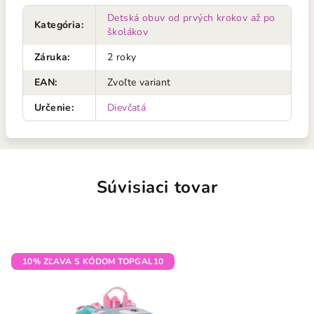
Detská obuv od prvých krokov až po
Kategória
:
školákov
Záruka
:
2 roky
EAN
:
Zvoľte variant
Určenie
:
Dievčatá
Súvisiaci tovar
10% ZĽAVA S KÓDOM TOPGAL10