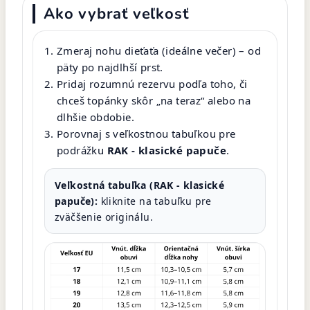
Ako vybrať veľkosť
Zmeraj nohu dieťaťa (ideálne večer) – od
päty po najdlhší prst.
Pridaj rozumnú rezervu podľa toho, či
chceš topánky skôr „na teraz“ alebo na
dlhšie obdobie.
Porovnaj s veľkostnou tabuľkou pre
podrážku
RAK - klasické papuče
.
Veľkostná tabuľka (RAK - klasické
papuče):
kliknite na tabuľku pre
zväčšenie originálu.