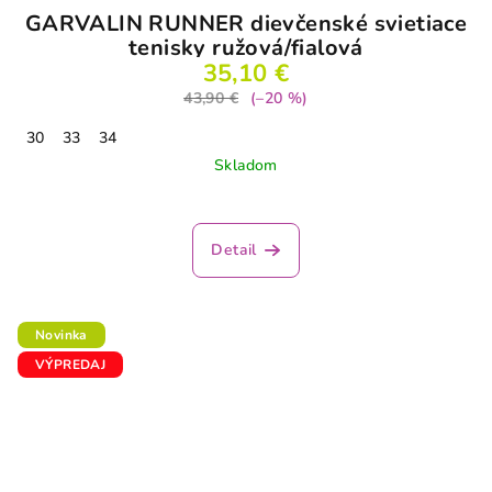
GARVALIN RUNNER dievčenské svietiace
tenisky ružová/fialová
35,10 €
43,90 €
(–20 %)
30
33
34
Skladom
Detail
Novinka
VÝPREDAJ