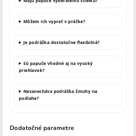
Majú papuče vyberateľnú stielku?
Môžem ich vyprať v práčke?
Je podrážka dostatočne flexibilná?
Sú papuče vhodné aj na vysoký
priehlavok?
Nezanecháva podrážka šmuhy na
podlahe?
Dodatočné parametre