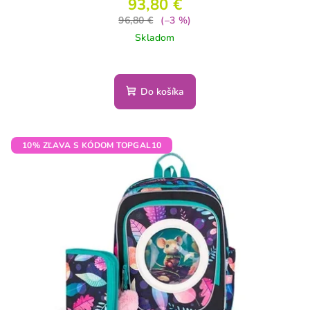
93,80 €
96,80 €
(–3 %)
Skladom
Do košíka
10% ZĽAVA S KÓDOM TOPGAL10