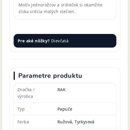
Motív jednorožcov a srdiečok si okamžite
získa srdcia malých slečien.
Pre aké nôžky?
Dievčatá
Parametre produktu
Značka /
RAK
výrobca
Typ
Papuče
Farba
Ružová, Tyrkysová