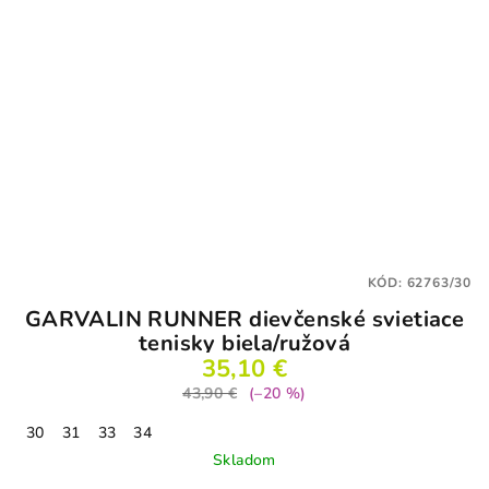
KÓD:
62763/30
GARVALIN RUNNER dievčenské svietiace
tenisky biela/ružová
35,10 €
43,90 €
(–20 %)
30
31
33
34
Skladom