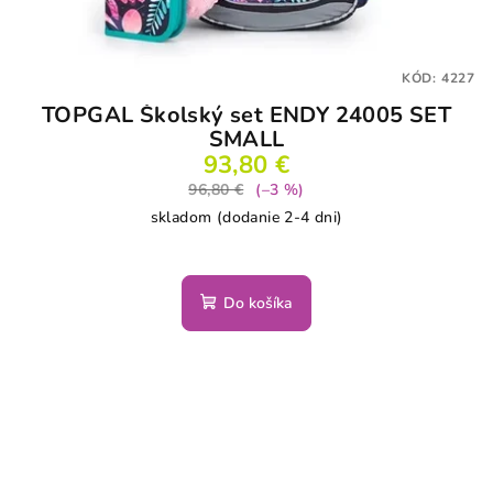
KÓD:
4227
TOPGAL Školský set ENDY 24005 SET
SMALL
93,80 €
96,80 €
(–3 %)
skladom (dodanie 2-4 dni)
Do košíka