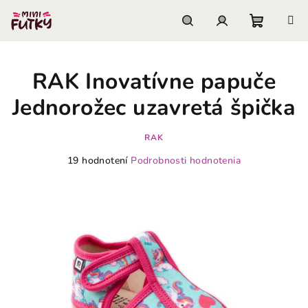
Prejsť
na
obsah
Nákupn
Hľadať
Prihlásenie
RAK Inovatívne papuče
košík
Jednorožec uzavretá špička
RAK
Priemerné
19 hodnotení
Podrobnosti hodnotenia
hodnotenie
produktu
je
3,9
z
5
hviezdičiek.