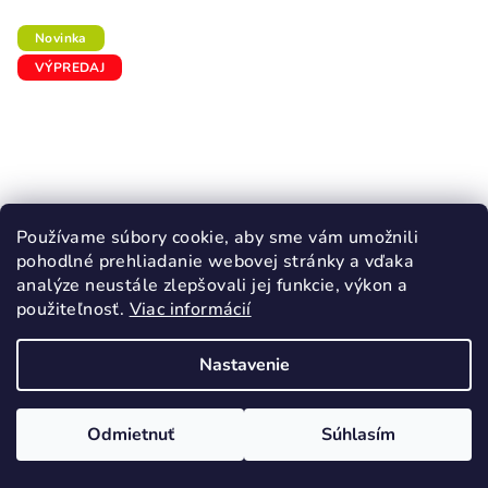
Novinka
VÝPREDAJ
Používame súbory cookie, aby sme vám umožnili
pohodlné prehliadanie webovej stránky a vďaka
analýze neustále zlepšovali jej funkcie, výkon a
použiteľnosť.
Viac informácií
Nastavenie
KÓD:
62781/22
GARVALIN BLUEY dievčenské svietiace
tenisky ružová
Odmietnuť
Súhlasím
28,60 €
40,90 €
(–30 %)