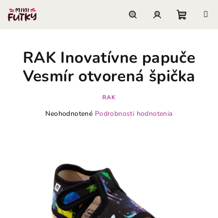
Prejsť
na
obsah
Nákupn
Hľadať
Prihlásenie
RAK Inovatívne papuče
košík
Vesmír otvorená špička
RAK
Priemerné
Neohodnotené
Podrobnosti hodnotenia
hodnotenie
produktu
je
0,0
z
5
hviezdičiek.