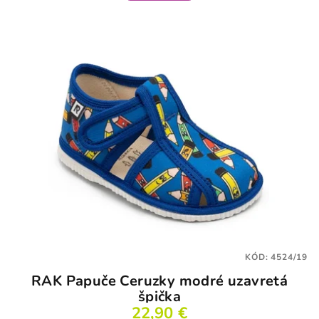
4,1
z
5
hviezdičiek.
KÓD:
4524/19
RAK Papuče Ceruzky modré uzavretá
špička
22,90 €