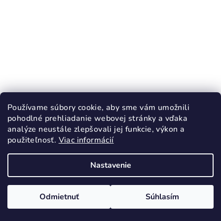
Používame súbory cookie, aby sme vám umožnili
KÓD:
2938/17
pohodlné prehliadanie webovej stránky a vďaka
RAK Flexi papučky farma modrá uzavretá
analýze neustále zlepšovali jej funkcie, výkon a
špička
použiteľnosť.
Viac informácií
28,90 €
Nastavenie
17
23
Skladom
Odmietnuť
Súhlasím