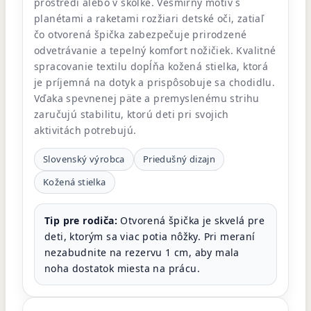
prostredí alebo v škôlke. Vesmírny motív s
planétami a raketami rozžiari detské oči, zatiaľ
čo otvorená špička zabezpečuje prirodzené
odvetrávanie a tepelný komfort nožičiek. Kvalitné
spracovanie textilu dopĺňa kožená stielka, ktorá
je príjemná na dotyk a prispôsobuje sa chodidlu.
Vďaka spevnenej päte a premyslenému strihu
zaručujú stabilitu, ktorú deti pri svojich
aktivitách potrebujú.
Slovenský výrobca
Priedušný dizajn
Kožená stielka
Tip pre rodiča:
Otvorená špička je skvelá pre
deti, ktorým sa viac potia nôžky. Pri meraní
nezabudnite na rezervu 1 cm, aby mala
noha dostatok miesta na prácu.