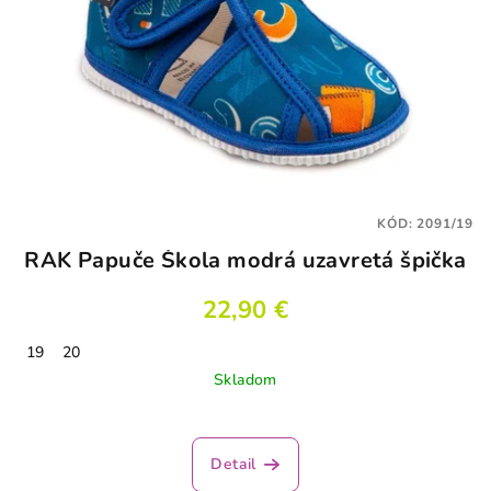
KÓD:
2091/19
RAK Papuče Škola modrá uzavretá špička
22,90 €
19
20
Skladom
Priemerné
hodnotenie
produktu
Detail
je