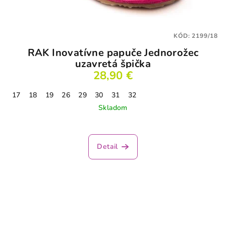
KÓD:
2199/18
RAK Inovatívne papuče Jednorožec
uzavretá špička
28,90 €
17
18
19
26
29
30
31
32
Skladom
Priemerné
hodnotenie
produktu
Detail
je
3,9
z
5
hviezdičiek.