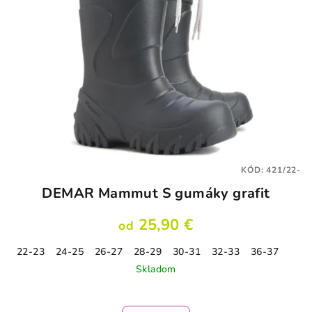
KÓD:
421/22-
DEMAR Mammut S gumáky grafit
25,90 €
od
22-23
24-25
26-27
28-29
30-31
32-33
36-37
Skladom
Priemerné
hodnotenie