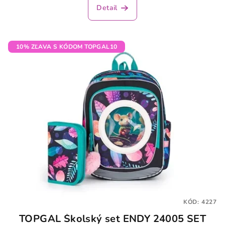
produktu
Detail
je
5,0
z
5
10% ZĽAVA S KÓDOM TOPGAL10
hviezdičiek.
KÓD:
4227
TOPGAL Školský set ENDY 24005 SET