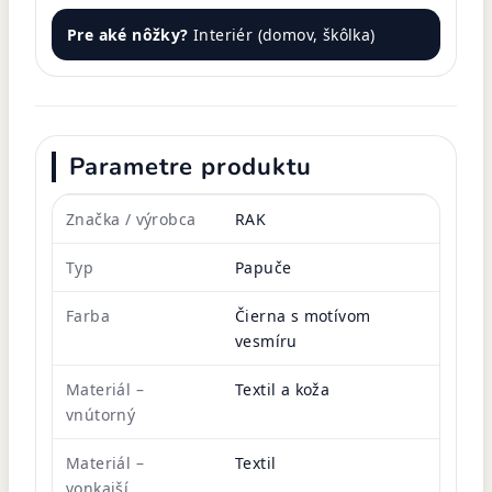
Pre aké nôžky?
Interiér (domov, škôlka)
Parametre produktu
Značka / výrobca
RAK
Typ
Papuče
Farba
Čierna s motívom
vesmíru
Materiál –
Textil a koža
vnútorný
Materiál –
Textil
vonkajší