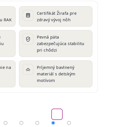
Certifikát Žirafa pre
cu RAK
zdravý vývoj nôh
e
Pevná päta
iu
zabezpečujúca stabilitu
pri chôdzi
ie na
Príjemný bavlnený
materiál s detským
motívom