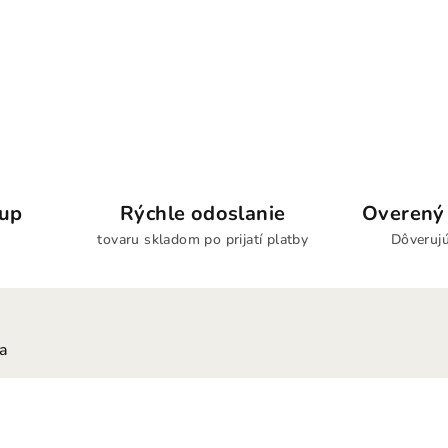
kup
Rýchle odoslanie
Overený 
tovaru skladom po prijatí platby
Dôverujú
ia