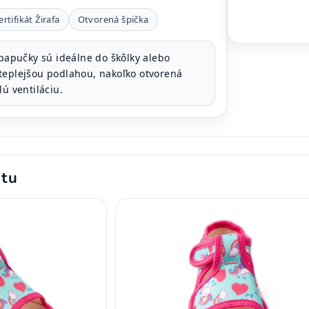
ertifikát Žirafa
Otvorená špička
papučky sú ideálne do škôlky alebo
teplejšou podlahou, nakoľko otvorená
lú ventiláciu.
ktu