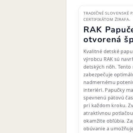
TRADIČNÉ SLOVENSKÉ 
CERTIFIKÁTOM ŽIRAFA.
RAK Papuče
otvorená š
Kvalitné detské pap
výrobcu RAK sú navr
detských nôh. Tento
zabezpečuje optimál
nadmernému poteniu
interiéri. Papučky m
spevnenú pätovú časť
pri každom kroku. Zv
atraktívnou potlačou 
okamžite obľúbia. Za
obúvanie a umožňuje