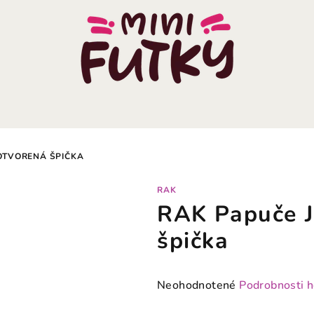
OTVORENÁ ŠPIČKA
RAK
RAK Papuče J
špička
Priemerné
Neohodnotené
Podrobnosti 
hodnotenie