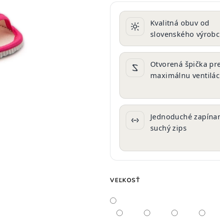
produktu
je
Kvalitná obuv od
0,0
slovenského výrob
z
5
hviezdičiek.
Otvorená špička pr
maximálnu ventilác
Jednoduché zapínan
suchý zips
VEĽKOSŤ