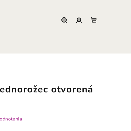
Hľadať
Prihlásenie
Nákupný
košík
ednorožec otvorená
hodnotenia