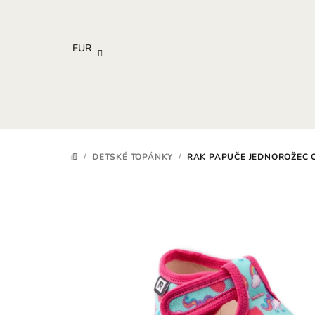
Prejsť
na
obsah
EUR
/
DETSKÉ TOPÁNKY
/
RAK PAPUČE JEDNOROŽEC 
DOMOV