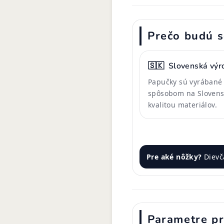
Prečo budú s
🇸🇰
Slovenská výr
Papučky sú vyrábané
spôsobom na Slovens
kvalitou materiálov.
Pre aké nôžky?
Dievč
Parametre p