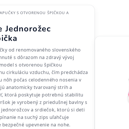
PAPUČKY S OTVORENOU ŠPIČKOU A
 Jednorožec
pička
učky od renomovaného slovenského
hnuté s dôrazom na zdravý vývoj
 model s otvorenou špičkou
nu cirkuláciu vzduchu, čím predchádza
 nôh počas celodenného nosenia v
ajú anatomicky tvarovaný strih a
, ktorá poskytuje potrebnú stabilitu
ršok je vyrobený z priedušnej bavlny s
jednorožcov a srdiečok, ktorú si deti
pínanie na suchý zips uľahčuje
 bezpečné upevnenie na nohe.