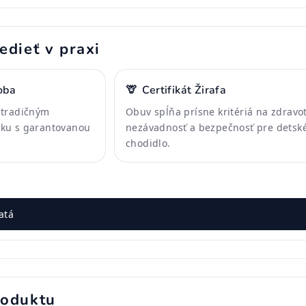
edieť v praxi
oba
🦒
Certifikát Žirafa
 tradičným
Obuv spĺňa prísne kritériá na zdravo
ku s garantovanou
nezávadnosť a bezpečnosť pre detsk
chodidlo.
atá
roduktu