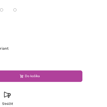
riant
Do košíka
Strážiť