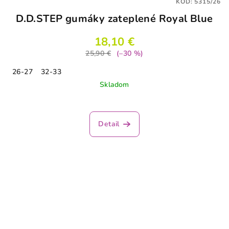
KÓD:
5315/26
D.D.STEP gumáky zateplené Royal Blue
18,10 €
25,90 €
(–30 %)
26-27
32-33
Skladom
Detail