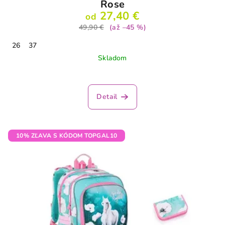
Rose
27,40 €
od
49,90 €
(až –45 %)
26
37
Skladom
Priemerné
hodnotenie
produktu
Detail
je
3,7
z
5
10% ZĽAVA S KÓDOM TOPGAL10
hviezdičiek.