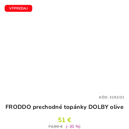
VÝPREDAJ
KÓD:
3192/31
FRODDO prechodné topánky DOLBY olive
51 €
72,90 €
(–30 %)