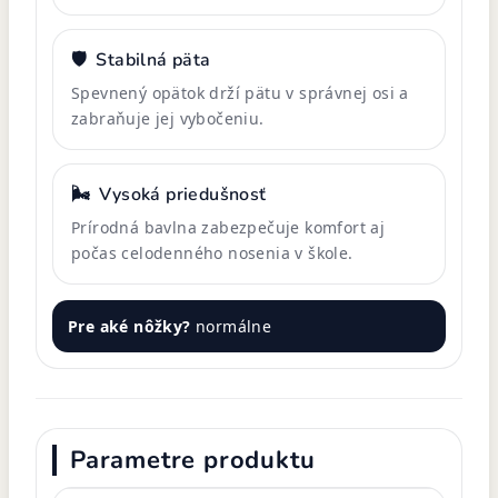
🛡️
Stabilná päta
Spevnený opätok drží pätu v správnej osi a
zabraňuje jej vybočeniu.
🌬️
Vysoká priedušnosť
Prírodná bavlna zabezpečuje komfort aj
počas celodenného nosenia v škole.
Pre aké nôžky?
normálne
Parametre produktu