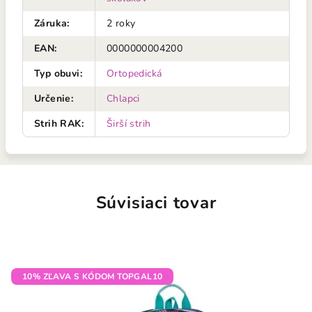
Záruka
:
2 roky
EAN
:
0000000004200
Typ obuvi
:
Ortopedická
Určenie
:
Chlapci
Strih RAK
:
Širší strih
Súvisiaci tovar
10% ZĽAVA S KÓDOM TOPGAL10