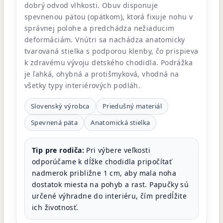
dobrý odvod vlhkosti. Obuv disponuje
spevnenou pätou (opätkom), ktorá fixuje nohu v
správnej polohe a predchádza nežiaducim
deformáciám. Vnútri sa nachádza anatomicky
tvarovaná stielka s podporou klenby, čo prispieva
k zdravému vývoju detského chodidla. Podrážka
je ľahká, ohybná a protišmyková, vhodná na
všetky typy interiérových podláh.
Slovenský výrobca
Priedušný materiál
Spevnená päta
Anatomická stielka
Tip pre rodiča:
Pri výbere veľkosti
odporúčame k dĺžke chodidla pripočítať
nadmerok približne 1 cm, aby mala noha
dostatok miesta na pohyb a rast. Papučky sú
určené výhradne do interiéru, čím predĺžite
ich životnosť.