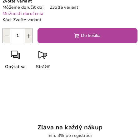
Zvoľte variant
cena:
Môžeme doručiť do:
Zvoľte variant
Možnosti doručenia
Kód:
Zvoľte variant
−
+
Do košíka
Opýtať sa
Strážiť
Zľava na každý nákup
min. 3% po registrácii