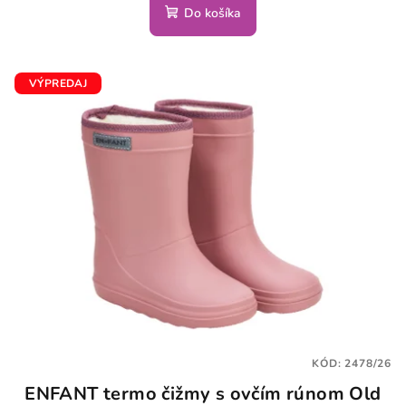
Do košíka
VÝPREDAJ
KÓD:
2478/26
ENFANT termo čižmy s ovčím rúnom Old