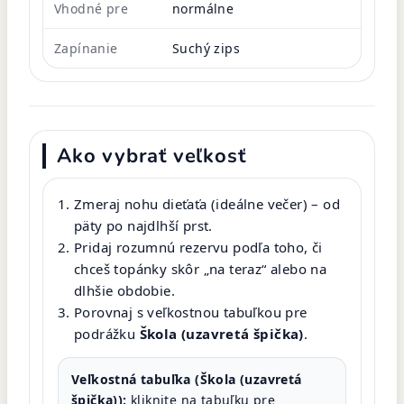
Vhodné pre
normálne
Zapínanie
Suchý zips
Ako vybrať veľkosť
Zmeraj nohu dieťaťa (ideálne večer) – od
päty po najdlhší prst.
Pridaj rozumnú rezervu podľa toho, či
chceš topánky skôr „na teraz“ alebo na
dlhšie obdobie.
Porovnaj s veľkostnou tabuľkou pre
podrážku
Škola (uzavretá špička)
.
Veľkostná tabuľka (Škola (uzavretá
špička)):
kliknite na tabuľku pre