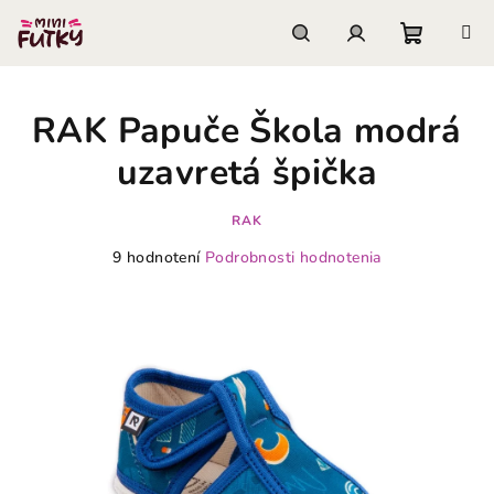
Prejsť
na
obsah
Nákupn
Hľadať
Prihlásenie
RAK Papuče Škola modrá
košík
uzavretá špička
RAK
Priemerné
9 hodnotení
Podrobnosti hodnotenia
hodnotenie
produktu
je
4,1
z
5
hviezdičiek.