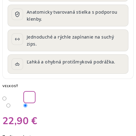
Anatomicky tvarovaná stielka s podporou
klenby.
Jednoduché a rýchle zapínanie na suchý
zips.
Ľahká a ohybná protišmyková podrážka.
VEĽKOSŤ
22,90 €
Jednotková