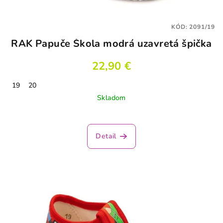
KÓD:
2091/19
RAK Papuče Škola modrá uzavretá špička
22,90 €
19
20
Skladom
Priemerné
hodnotenie
produktu
Detail
je
4,1
z
5
hviezdičiek.