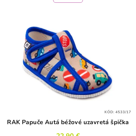
KÓD:
4533/17
RAK Papuče Autá béžové uzavretá špička