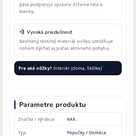
päta podporujú správne držanie tela a
klenby.
💨
Vysoká priedušnosť
Bavlnený textilný materiál zvršku umožňuje
nohám dýchať aj počas aktívneho pohybu.
Pre aké nôžky?
Interiér (doma, škôlka)
Parametre produktu
Značka / výrobca
RAK
Typ
Papučky / Domáca