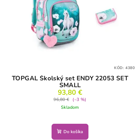
KÓD:
4380
TOPGAL Školský set ENDY 22053 SET
SMALL
93,80 €
96,80 €
(–3 %)
Skladom
Do košíka