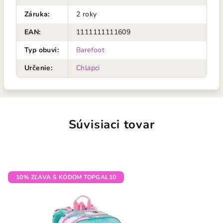
Záruka
:
2 roky
EAN
:
1111111111609
Typ obuvi
:
Barefoot
Určenie
:
Chlapci
Súvisiaci tovar
10% ZĽAVA S KÓDOM TOPGAL10