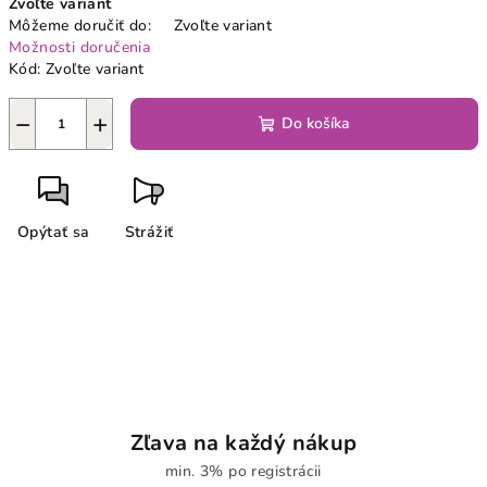
Zvoľte variant
cena:
Môžeme doručiť do:
Zvoľte variant
Možnosti doručenia
Kód:
Zvoľte variant
−
+
Do košíka
Opýtať sa
Strážiť
Zľava na každý nákup
min. 3% po registrácii