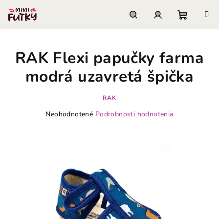
Prejsť
na
obsah
Nákupn
Hľadať
Prihlásenie
RAK Flexi papučky farma
košík
modrá uzavretá špička
RAK
Priemerné
Neohodnotené
Podrobnosti hodnotenia
hodnotenie
produktu
je
0,0
z
5
hviezdičiek.