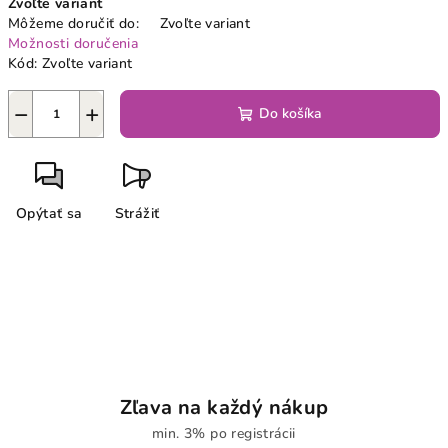
Zvoľte variant
cena:
Môžeme doručiť do:
Zvoľte variant
Možnosti doručenia
Kód:
Zvoľte variant
−
+
Do košíka
Opýtať sa
Strážiť
Zľava na každý nákup
min. 3% po registrácii