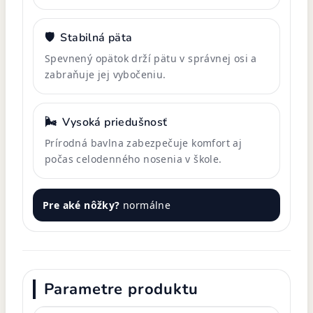
🛡️
Stabilná päta
Spevnený opätok drží pätu v správnej osi a
zabraňuje jej vybočeniu.
🌬️
Vysoká priedušnosť
Prírodná bavlna zabezpečuje komfort aj
počas celodenného nosenia v škole.
Pre aké nôžky?
normálne
Parametre produktu