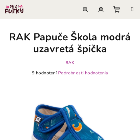
Prejsť
na
obsah
Nákupn
Hľadať
Prihlásenie
RAK Papuče Škola modrá
košík
uzavretá špička
RAK
Priemerné
9 hodnotení
Podrobnosti hodnotenia
hodnotenie
produktu
je
4,1
z
5
hviezdičiek.