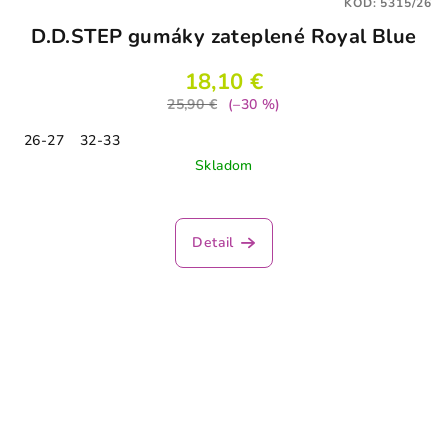
KÓD:
5315/26
D.D.STEP gumáky zateplené Royal Blue
18,10 €
25,90 €
(–30 %)
26-27
32-33
Skladom
Detail