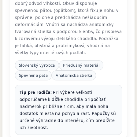
dobrý odvod vlhkosti. Obuv disponuje
spevnenou pätou (opätkom), ktorá fixuje nohu v
správnej polohe a predchádza nežiaducim
deformáciám. Vnútri sa nachádza anatomicky
tvarovaná stielka s podporou klenby, čo prispieva
k zdravému vývoju detského chodidla. Podrážka
je ľahká, ohybná a protišmyková, vhodná na
všetky typy interiérových podláh.
Slovenský výrobca
Priedušný materiál
Spevnená päta
Anatomická stielka
Tip pre rodiča:
Pri výbere veľkosti
odporúčame k dĺžke chodidla pripočítať
nadmerok približne 1 cm, aby mala noha
dostatok miesta na pohyb a rast. Papučky sú
určené výhradne do interiéru, čím predĺžite
ich životnosť.