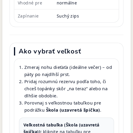
Vhodné pre
normálne
Zapínanie
Suchý zips
Ako vybrať veľkosť
Zmeraj nohu dieťaťa (ideálne večer) – od
päty po najdlhší prst.
Pridaj rozumnú rezervu podľa toho, či
chceš topánky skôr „na teraz“ alebo na
dlhšie obdobie.
Porovnaj s veľkostnou tabuľkou pre
podrážku
Škola (uzavretá špička)
.
Veľkostná tabuľka (Škola (uzavretá
špička)):
kliknite na tabuľku pre