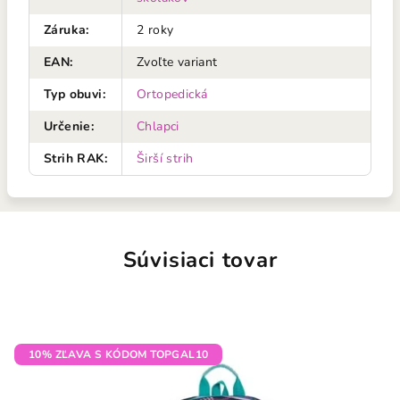
Záruka
:
2 roky
EAN
:
Zvoľte variant
Typ obuvi
:
Ortopedická
Určenie
:
Chlapci
Strih RAK
:
Širší strih
Súvisiaci tovar
10% ZĽAVA S KÓDOM TOPGAL10