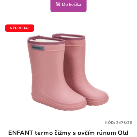
Do košíka
VÝPREDAJ
KÓD:
2478/26
ENFANT termo čižmy s ovčím rúnom Old