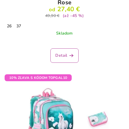
Rose
27,40 €
od
49,90 €
(až –45 %)
26
37
Skladom
Priemerné
hodnotenie
produktu
Detail
je
3,7
z
5
10% ZĽAVA S KÓDOM TOPGAL10
hviezdičiek.