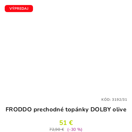
VÝPREDAJ
KÓD:
3192/31
FRODDO prechodné topánky DOLBY olive
51 €
72,90 €
(–30 %)