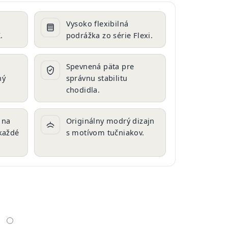
Vysoko flexibilná
.
podrážka zo série Flexi.
Spevnená päta pre
ný
správnu stabilitu
chodidla.
 na
Originálny modrý dizajn
 každé
s motívom tučniakov.