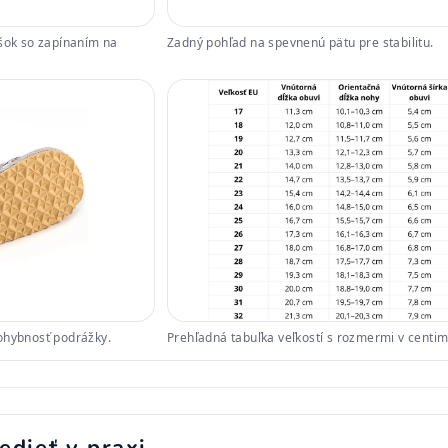
ršok so zapínaním na
Zadný pohľad na spevnenú pätu pre stabilitu.
ohybnosť podrážky.
Prehľadná tabuľka veľkostí s rozmermi v centim