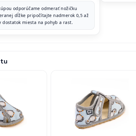
kúpou odporúčame odmerať nožičku
meranej dĺžke pripočítajte nadmerok 0,5 až
y dostatok miesta na pohyb a rast.
ktu