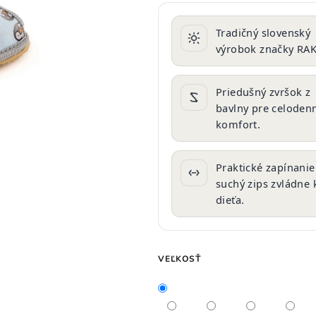
produktu
je
Tradičný slovenský
0,0
výrobok značky RAK
z
5
hviezdičiek.
Priedušný zvršok z
bavlny pre celoden
komfort.
Praktické zapínanie
suchý zips zvládne
dieťa.
VEĽKOSŤ