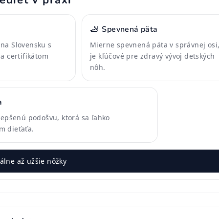
edieť v praxi
a
🦶
Spevnená päta
na Slovensku s
Mierne spevnená päta v správnej osi,
a certifikátom
je kľúčové pre zdravý vývoj detských
nôh.
a
ylepšenú podošvu, ktorá sa ľahko
m dieťaťa.
lne až užšie nôžky