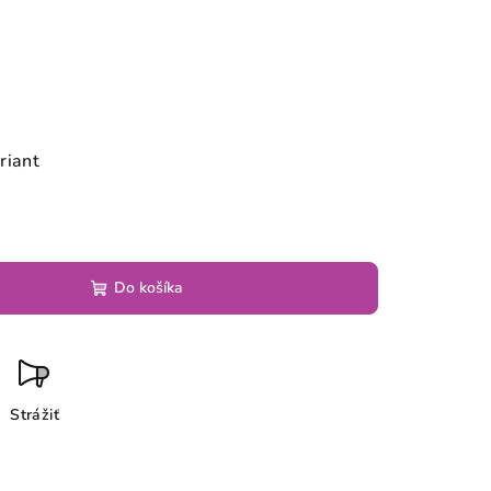
riant
Do košíka
Strážiť