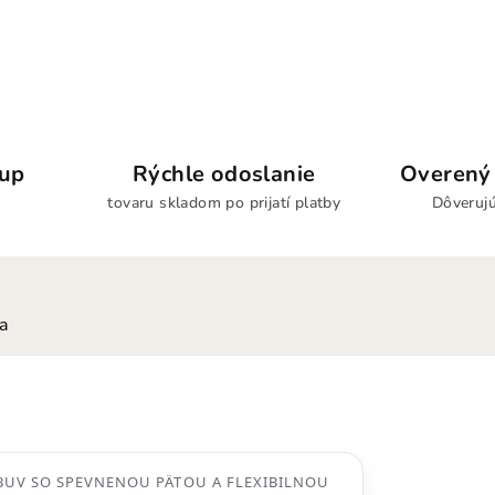
kup
Rýchle odoslanie
Overený 
tovaru skladom po prijatí platby
Dôverujú
ia
UV SO SPEVNENOU PÄTOU A FLEXIBILNOU