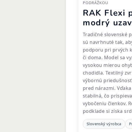
PODRÁŽKOU
RAK Flexi 
modrý uzav
Tradičné slovenské p
sú navrhnuté tak, ab
podporu pri prvých 
či doma. Model sa v
vysokou mierou ohyb
chodidla. Textilný zv
výbornú priedušnosť,
pred nárazmi. Vďaka 
stabilná, čo prispie
vybočeniu členkov. 
podklade si získa sr
Slovenský výrobca
P