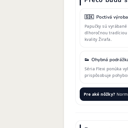
Prečo budú s
🇸🇰
Poctivá výrob
Papučky sú vyrábané 
dlhoročnou tradíciou 
kvality Žirafa.
👟
Ohybná podrážk
Séria Flexi ponúka v
prispôsobuje pohybo
Pre aké nôžky?
Normá