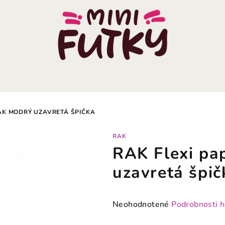
AK MODRÝ UZAVRETÁ ŠPIČKA
RAK
RAK Flexi pa
uzavretá špič
Priemerné
Neohodnotené
Podrobnosti 
hodnotenie