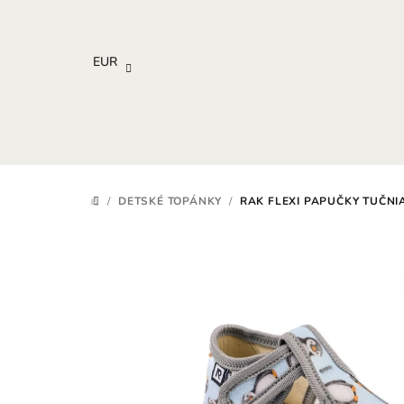
Prejsť
na
obsah
EUR
/
DETSKÉ TOPÁNKY
/
RAK FLEXI PAPUČKY TUČNI
DOMOV