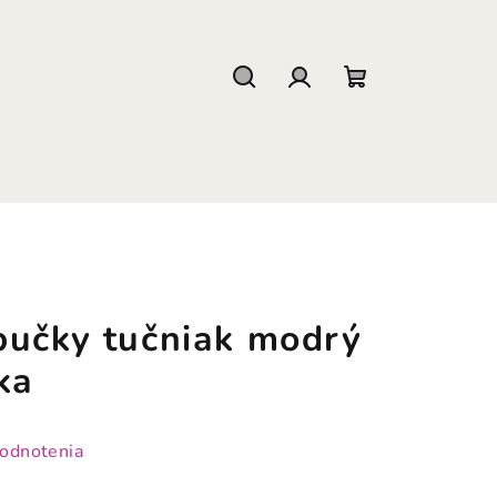
Hľadať
Prihlásenie
Nákupný
košík
pučky tučniak modrý
ka
hodnotenia