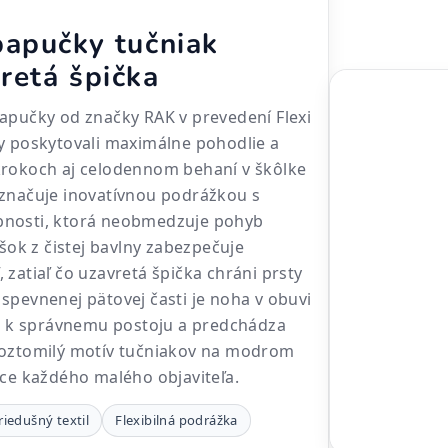
papučky tučniak
retá špička
apučky od značky RAK v prevedení Flexi
y poskytovali maximálne pohodlie a
krokoch aj celodennom behaní v škôlke
yznačuje inovatívnou podrážkou s
nosti, ktorá neobmedzuje pohyb
ršok z čistej bavlny zabezpečuje
 zatiaľ čo uzavretá špička chráni prsty
spevnenej pätovej časti je noha v obuvi
va k správnemu postoju a predchádza
Roztomilý motív tučniakov na modrom
dce každého malého objaviteľa.
riedušný textil
Flexibilná podrážka