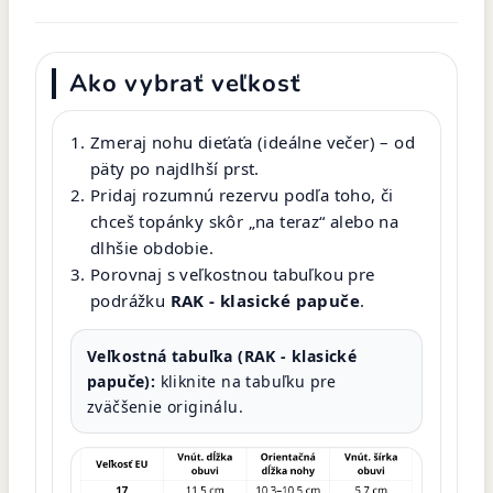
Ako vybrať veľkosť
Zmeraj nohu dieťaťa (ideálne večer) – od
päty po najdlhší prst.
Pridaj rozumnú rezervu podľa toho, či
chceš topánky skôr „na teraz“ alebo na
dlhšie obdobie.
Porovnaj s veľkostnou tabuľkou pre
podrážku
RAK - klasické papuče
.
Veľkostná tabuľka (RAK - klasické
papuče):
kliknite na tabuľku pre
zväčšenie originálu.