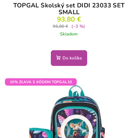
TOPGAL Školský set DIDI 23033 SET
SMALL
93,80 €
96,80 €
(–3 %)
Skladom
Do košíka
10% ZĽAVA S KÓDOM TOPGAL10