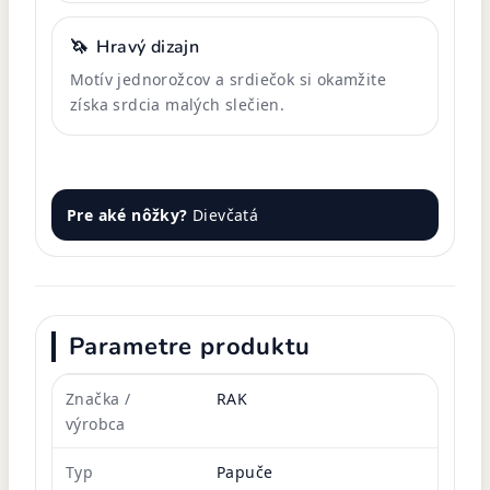
🦄
Hravý dizajn
Motív jednorožcov a srdiečok si okamžite
získa srdcia malých slečien.
Pre aké nôžky?
Dievčatá
Parametre produktu
Značka /
RAK
výrobca
Typ
Papuče