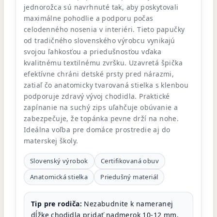
jednorožca sú navrhnuté tak, aby poskytovali
maximálne pohodlie a podporu počas
celodenného nosenia v interiéri. Tieto papučky
od tradičného slovenského výrobcu vynikajú
svojou ľahkosťou a priedušnosťou vďaka
kvalitnému textilnému zvršku. Uzavretá špička
efektívne chráni detské prsty pred nárazmi,
zatiaľ čo anatomicky tvarovaná stielka s klenbou
podporuje zdravý vývoj chodidla. Praktické
zapínanie na suchý zips uľahčuje obúvanie a
zabezpečuje, že topánka pevne drží na nohe.
Ideálna voľba pre domáce prostredie aj do
materskej školy.
Slovenský výrobok
Certifikovaná obuv
Anatomická stielka
Priedušný materiál
Tip pre rodiča:
Nezabudnite k nameranej
dĺžke chodidla pridať nadmerok 10-12 mm,