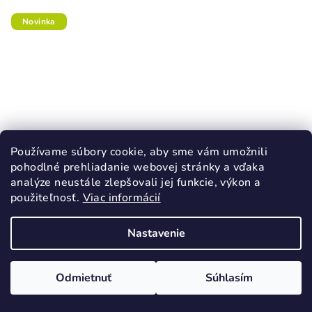
Novinka
Používame súbory cookie, aby sme vám umožnili
pohodlné prehliadanie webovej stránky a vďaka
analýze neustále zlepšovali jej funkcie, výkon a
použiteľnosť.
Viac informácií
Nastavenie
KÓD:
62781/22
GARVALIN BLUEY dievčenské svietiace
tenisky ružová
Odmietnuť
Súhlasím
40,90 €