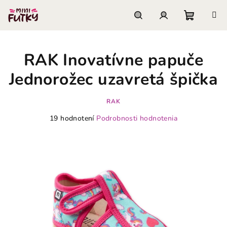
Prejsť
na
obsah
Nákupn
Hľadať
Prihlásenie
RAK Inovatívne papuče
košík
Jednorožec uzavretá špička
RAK
Priemerné
19 hodnotení
Podrobnosti hodnotenia
hodnotenie
produktu
je
3,9
z
5
hviezdičiek.