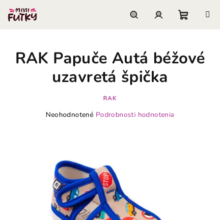
Prejsť
na
obsah
Nákupn
Hľadať
Prihlásenie
RAK Papuče Autá béžové
košík
uzavretá špička
RAK
Priemerné
Neohodnotené
Podrobnosti hodnotenia
hodnotenie
produktu
je
0,0
z
5
hviezdičiek.