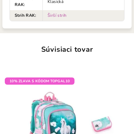
Klasická
RAK
:
Strih RAK
:
Širší strih
Súvisiaci tovar
10% ZĽAVA S KÓDOM TOPGAL10