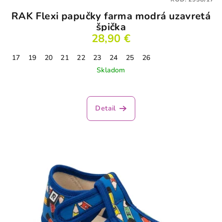
RAK Flexi papučky farma modrá uzavretá
špička
28,90 €
17
19
20
21
22
23
24
25
26
Skladom
Detail