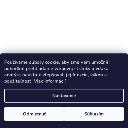
Používame súbory cookie, aby sme vám umožnili
pohodlné prehliadanie webovej stránky a vďaka
analýze neustále zlepšovali jej funkcie, výkon a
použiteľnosť.
Viac informácií
KÓD:
2199/18
Nastavenie
RAK Inovatívne papuče Jednorožec
uzavretá špička
28,90 €
Odmietnuť
Súhlasím
17
18
19
20
21
22
23
24
25
26
27
28
29