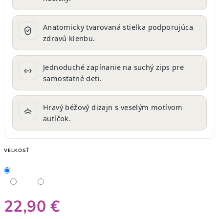
Anatomicky tvarovaná stielka podporujúca
zdravú klenbu.
Jednoduché zapínanie na suchý zips pre
samostatné deti.
Hravý béžový dizajn s veselým motívom
autíčok.
VEĽKOSŤ
22,90 €