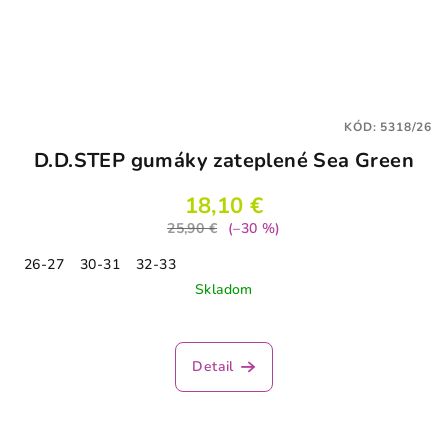
KÓD:
5318/26
D.D.STEP gumáky zateplené Sea Green
18,10 €
25,90 €
(–30 %)
26-27
30-31
32-33
Skladom
Detail