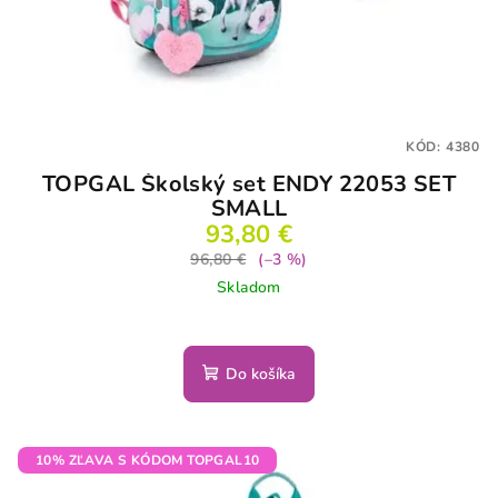
KÓD:
4380
TOPGAL Školský set ENDY 22053 SET
SMALL
93,80 €
96,80 €
(–3 %)
Skladom
Do košíka
10% ZĽAVA S KÓDOM TOPGAL10