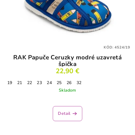
KÓD:
4524/19
RAK Papuče Ceruzky modré uzavretá
špička
22,90 €
19
21
22
23
24
25
26
32
Skladom
Detail