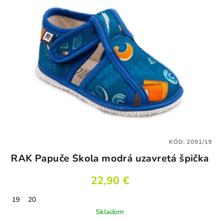
KÓD:
2091/19
RAK Papuče Škola modrá uzavretá špička
22,90 €
19
20
Skladom