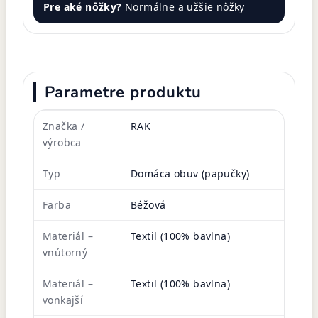
Pre aké nôžky?
Normálne a užšie nôžky
Parametre produktu
Značka /
RAK
výrobca
Typ
Domáca obuv (papučky)
Farba
Béžová
Materiál –
Textil (100% bavlna)
vnútorný
Materiál –
Textil (100% bavlna)
vonkajší