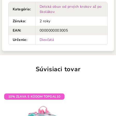
Detská obuv od prvých krokov až po
Kategória
:
školákov
Záruka
:
2 roky
EAN
:
0000000003005
Určenie
:
Dievčatá
Súvisiaci tovar
10% ZĽAVA S KÓDOM TOPGAL10