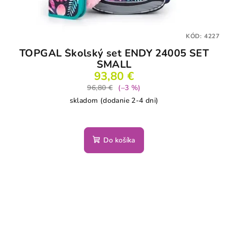
KÓD:
4227
TOPGAL Školský set ENDY 24005 SET
SMALL
93,80 €
96,80 €
(–3 %)
skladom (dodanie 2-4 dni)
Do košíka