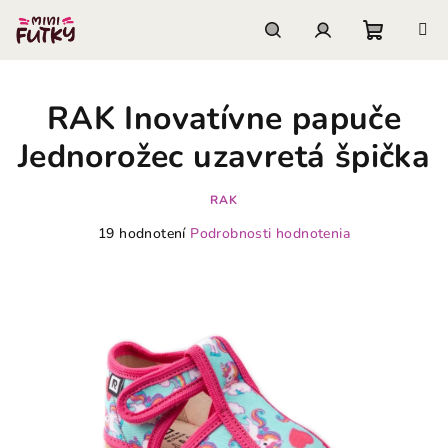
Prejsť
na
obsah
Nákupn
Hľadať
Prihlásenie
RAK Inovatívne papuče
košík
Jednorožec uzavretá špička
RAK
Priemerné
19 hodnotení
Podrobnosti hodnotenia
hodnotenie
produktu
je
3,9
z
5
hviezdičiek.