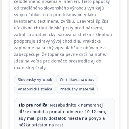
celodenného nosenia v interiéri. Tieto papučky
od tradičného slovenského výrobcu vynikajú
svojou ľahkosťou a priedušnosťou vďaka
kvalitnému textilnému zvršku. Uzavretá špička
efektívne chráni detské prsty pred nárazmi,
zatiaľ čo anatomicky tvarovaná stielka s klenbou
podporuje zdravý vývoj chodidla. Praktické
zapínanie na suchý zips uľahčuje obúvanie a
zabezpečuje, že topánka pevne drží na nohe.
Ideálna voľba pre domáce prostredie aj do
materskej školy.
Slovenský výrobok
Certifikovaná obuv
Anatomická stielka
Priedušný materiál
Tip pre rodiča:
Nezabudnite k nameranej
dĺžke chodidla pridať nadmerok 10-12 mm,
aby mali prsty dostatok miesta na pohyb a
nôžka priestor na rast.