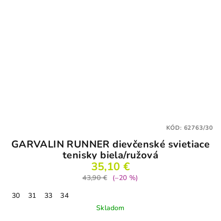
KÓD:
62763/30
GARVALIN RUNNER dievčenské svietiace
tenisky biela/ružová
35,10 €
43,90 €
(–20 %)
30
31
33
34
Skladom