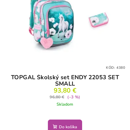
KÓD:
4380
TOPGAL Školský set ENDY 22053 SET
SMALL
93,80 €
96,80 €
(–3 %)
Skladom
Do košíka