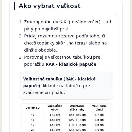
Ako vybrať veľkosť
Zmeraj nohu dieťaťa (ideálne večer) – od
päty po najdlhší prst.
Pridaj rozumnú rezervu podľa toho, či
chceš topánky skôr „na teraz“ alebo na
dlhšie obdobie.
Porovnaj s veľkostnou tabuľkou pre
podrážku
RAK - klasické papuče
.
Veľkostná tabuľka (RAK - klasické
papuče):
kliknite na tabuľku pre
zväčšenie originálu.