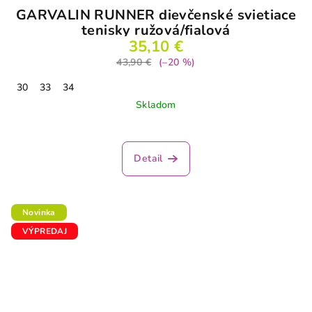
GARVALIN RUNNER dievčenské svietiace
tenisky ružová/fialová
35,10 €
43,90 €
(–20 %)
30
33
34
Skladom
Detail
Novinka
VÝPREDAJ