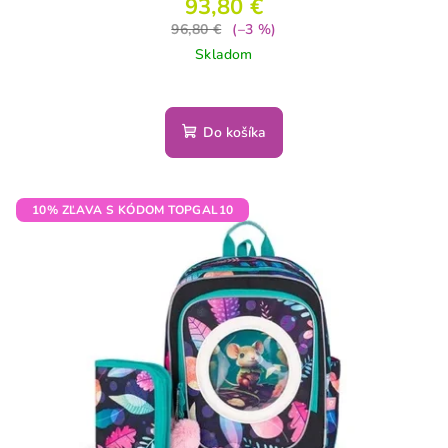
93,80 €
96,80 €
(–3 %)
Skladom
Do košíka
10% ZĽAVA S KÓDOM TOPGAL10