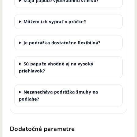
Majú papuče vyberateľnú stielku?
Môžem ich vyprať v práčke?
Je podrážka dostatočne flexibilná?
Sú papuče vhodné aj na vysoký
priehlavok?
Nezanecháva podrážka šmuhy na
podlahe?
Dodatočné parametre