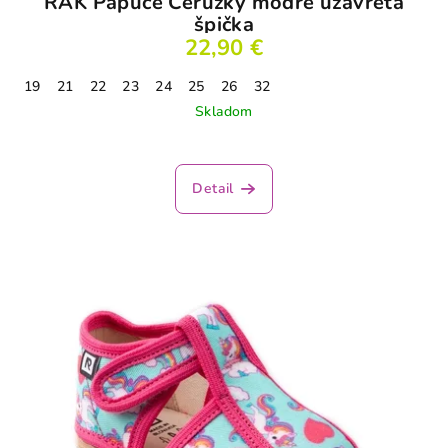
RAK Papuče Ceruzky modré uzavretá
špička
22,90 €
19
21
22
23
24
25
26
32
Skladom
Detail