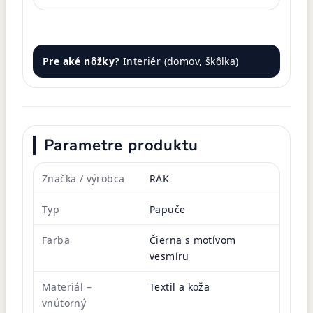
Pre aké nôžky?
Interiér (domov, škôlka)
Parametre produktu
Značka / výrobca
RAK
Typ
Papuče
Farba
Čierna s motívom
vesmíru
Materiál –
Textil a koža
vnútorný