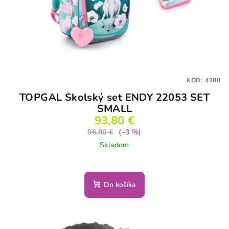
KÓD:
4380
TOPGAL Školský set ENDY 22053 SET
SMALL
93,80 €
96,80 €
(–3 %)
Skladom
Do košíka