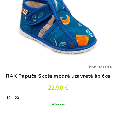
KÓD:
2091/19
RAK Papuče Škola modrá uzavretá špička
22,90 €
19
20
Skladom
Priemerné