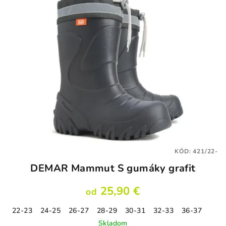
KÓD:
421/22-
DEMAR Mammut S gumáky grafit
25,90 €
od
22-23
24-25
26-27
28-29
30-31
32-33
36-37
Skladom