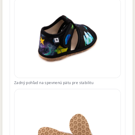
Zadný pohľad na spevnenú pätu pre stabilitu