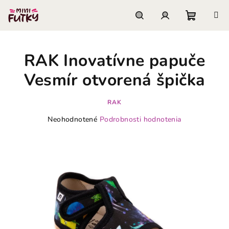
Prejsť
na
obsah
Nákupn
Hľadať
Prihlásenie
RAK Inovatívne papuče
košík
Vesmír otvorená špička
RAK
Priemerné
Neohodnotené
Podrobnosti hodnotenia
hodnotenie
produktu
je
0,0
z
5
hviezdičiek.