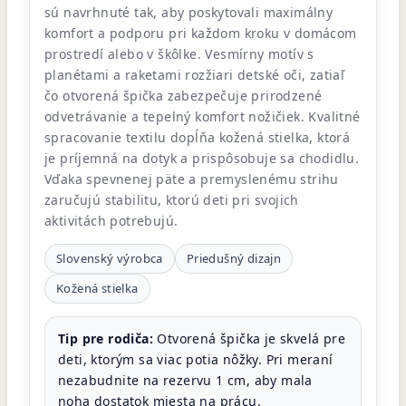
sú navrhnuté tak, aby poskytovali maximálny
komfort a podporu pri každom kroku v domácom
prostredí alebo v škôlke. Vesmírny motív s
planétami a raketami rozžiari detské oči, zatiaľ
čo otvorená špička zabezpečuje prirodzené
odvetrávanie a tepelný komfort nožičiek. Kvalitné
spracovanie textilu dopĺňa kožená stielka, ktorá
je príjemná na dotyk a prispôsobuje sa chodidlu.
Vďaka spevnenej päte a premyslenému strihu
zaručujú stabilitu, ktorú deti pri svojich
aktivitách potrebujú.
Slovenský výrobca
Priedušný dizajn
Kožená stielka
Tip pre rodiča:
Otvorená špička je skvelá pre
deti, ktorým sa viac potia nôžky. Pri meraní
nezabudnite na rezervu 1 cm, aby mala
noha dostatok miesta na prácu.