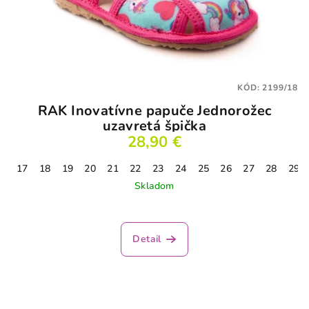
KÓD:
2199/18
RAK Inovatívne papuče Jednorožec
uzavretá špička
28,90 €
17
18
19
20
21
22
23
24
25
26
27
28
29
Skladom
Priemerné
hodnotenie
produktu
Detail
je
3,9
z
5
hviezdičiek.