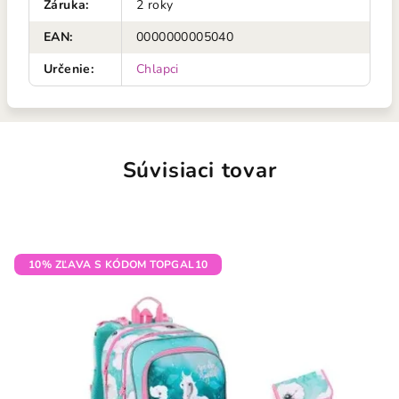
Záruka
:
2 roky
EAN
:
0000000005040
Určenie
:
Chlapci
Súvisiaci tovar
10% ZĽAVA S KÓDOM TOPGAL10