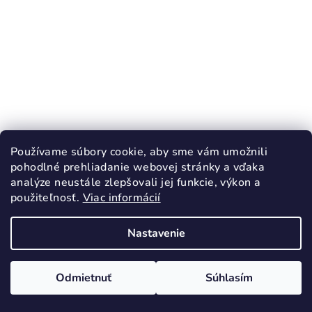
Používame súbory cookie, aby sme vám umožnili
pohodlné prehliadanie webovej stránky a vďaka
analýze neustále zlepšovali jej funkcie, výkon a
použiteľnosť.
Viac informácií
KÓD:
2938/17
RAK Flexi papučky farma modrá uzavretá
Nastavenie
špička
28,90 €
Odmietnuť
Súhlasím
17
19
20
21
22
23
24
25
26
Skladom