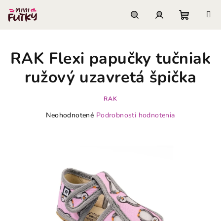
Prejsť
na
obsah
Nákupn
Hľadať
Prihlásenie
RAK Flexi papučky tučniak
košík
ružový uzavretá špička
RAK
Priemerné
Neohodnotené
Podrobnosti hodnotenia
hodnotenie
produktu
je
0,0
z
5
hviezdičiek.