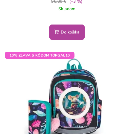
96,80 €
(–3 %)
Skladom
Do košíka
10% ZĽAVA S KÓDOM TOPGAL10