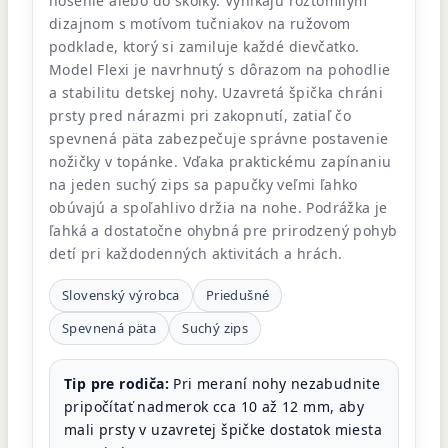
nosenie alebo do škôlky. Vynikajú roztomilým
dizajnom s motívom tučniakov na ružovom
podklade, ktorý si zamiluje každé dievčatko.
Model Flexi je navrhnutý s dôrazom na pohodlie
a stabilitu detskej nohy. Uzavretá špička chráni
prsty pred nárazmi pri zakopnutí, zatiaľ čo
spevnená päta zabezpečuje správne postavenie
nožičky v topánke. Vďaka praktickému zapínaniu
na jeden suchý zips sa papučky veľmi ľahko
obúvajú a spoľahlivo držia na nohe. Podrážka je
ľahká a dostatočne ohybná pre prirodzený pohyb
detí pri každodenných aktivitách a hrách.
Slovenský výrobca
Priedušné
Spevnená päta
Suchý zips
Tip pre rodiča:
Pri meraní nohy nezabudnite
pripočítať nadmerok cca 10 až 12 mm, aby
mali prsty v uzavretej špičke dostatok miesta