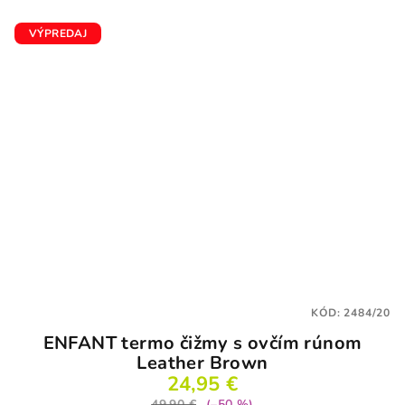
VÝPREDAJ
KÓD:
2484/20
ENFANT termo čižmy s ovčím rúnom
Leather Brown
24,95 €
49,90 €
(–50 %)