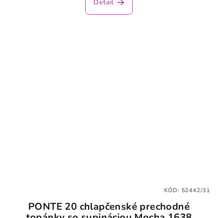
Detail
KÓD:
52442/31
PONTE 20 chlapčenské prechodné
topánky so supináciou Mocha 1638