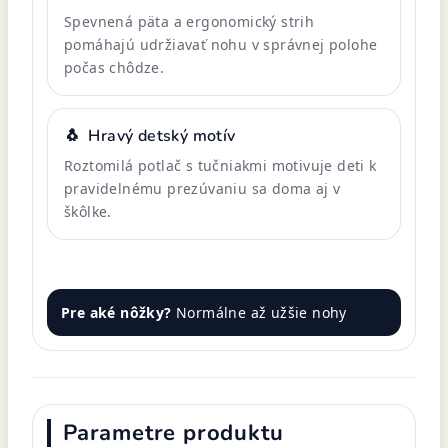
Spevnená päta a ergonomický strih
pomáhajú udržiavať nohu v správnej polohe
počas chôdze.
🐧
Hravý detský motív
Roztomilá potlač s tučniakmi motivuje deti k
pravidelnému prezúvaniu sa doma aj v
škôlke.
Pre aké nôžky?
Normálne až užšie nohy
Parametre produktu