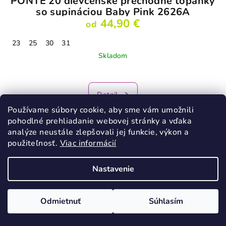
PONTE 20 dievčenské prechodné topánky
so supináciou Baby Pink 2626A
44,90 €
od
23
25
30
31
Skladom
Detail
Používame súbory cookie, aby sme vám umožnili
pohodlné prehliadanie webovej stránky a vďaka
analýze neustále zlepšovali jej funkcie, výkon a
použiteľnosť.
Viac informácií
Podobné produkty
Nastavenie
Odmietnuť
Súhlasím