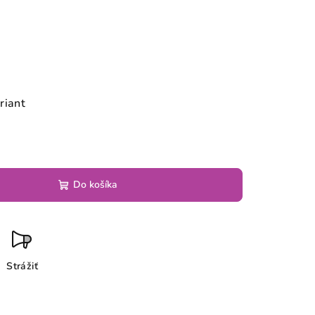
riant
Do košíka
Strážiť