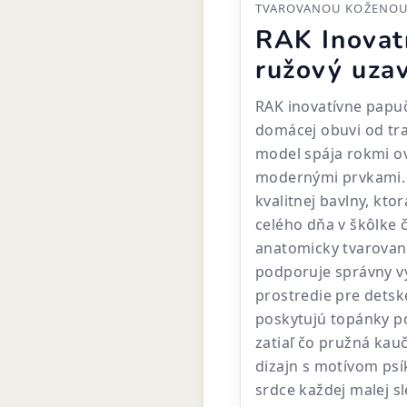
TVAROVANOU KOŽENOU 
RAK Inovat
ružový uzav
RAK inovatívne papuč
domácej obuvi od tr
model spája rokmi o
modernými prvkami. 
kvalitnej bavlny, kt
celého dňa v škôlke 
anatomicky tvarovan
podporuje správny vý
prostredie pre detsk
poskytujú topánky po
zatiaľ čo pružná kau
dizajn s motívom psí
srdce každej malej sl