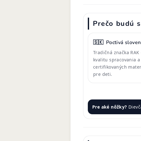
Prečo budú s
🇸🇰
Poctivá slove
Tradičná značka RAK 
kvalitu spracovania a
certifikovaných mate
pre deti.
Pre aké nôžky?
Dievč