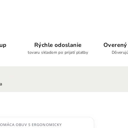
kup
Rýchle odoslanie
Overený 
tovaru skladom po prijatí platby
Dôverujú
ia
DOMÁCA OBUV S ERGONOMICKY