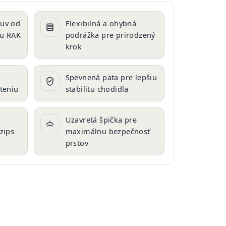
buv od
Flexibilná a ohybná
cu RAK
podrážka pre prirodzený
krok
Spevnená päta pre lepšiu
teniu
stabilitu chodidla
Uzavretá špička pre
zips
maximálnu bezpečnosť
prstov