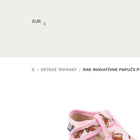
Prejsť
na
obsah
EUR
/
DETSKÉ TOPÁNKY
/
RAK INOVATÍVNE PAPUČE P
DOMOV