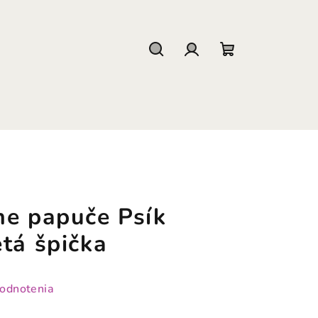
Hľadať
Prihlásenie
Nákupný
košík
ne papuče Psík
tá špička
hodnotenia