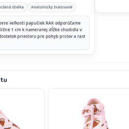
ožená stielka
Anatomicky tvarované
bere veľkosti papučiek RAK odporúčame
ližne 1 cm k nameranej dĺžke chodidla v
 dostatok priestoru pre pohyb prstov a rast
ktu