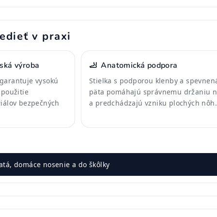
edieť v praxi
nská výroba
🦶
Anatomická podpora
garantuje vysokú
Stielka s podporou klenby a spevnen
 použitie
päta pomáhajú správnemu držaniu 
riálov bezpečných
a predchádzajú vzniku plochých nôh.
atá, domáce nosenie a do škôlky