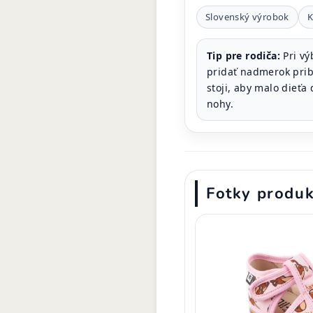
Slovenský výrobok
K
Tip pre rodiča:
Pri vý
pridať nadmerok prib
stoji, aby malo dieťa
nohy.
Fotky produ