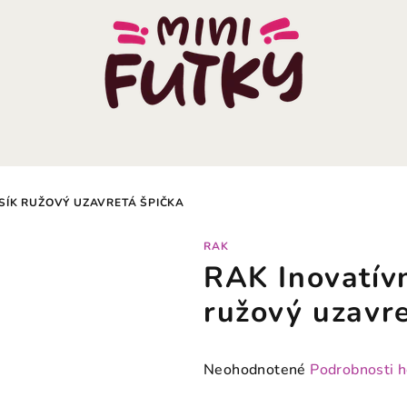
SÍK RUŽOVÝ UZAVRETÁ ŠPIČKA
RAK
RAK Inovatív
ružový uzavre
Priemerné
Neohodnotené
Podrobnosti 
hodnotenie