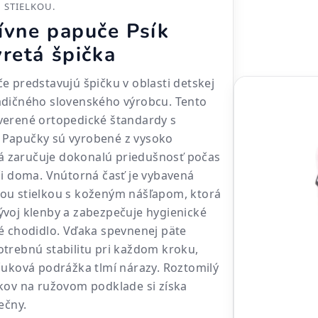
STIELKOU.
ívne papuče Psík
retá špička
e predstavujú špičku v oblasti detskej
adičného slovenského výrobcu. Tento
verené ortopedické štandardy s
Papučky sú vyrobené z vysoko
orá zaručuje dokonalú priedušnosť počas
či doma. Vnútorná časť je vybavená
ou stielkou s koženým nášľapom, ktorá
voj klenby a zabezpečuje hygienické
é chodidlo. Vďaka spevnenej päte
trebnú stabilitu pri každom kroku,
čuková podrážka tlmí nárazy. Roztomilý
kov na ružovom podklade si získa
ečny.