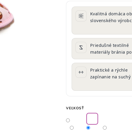
produktu
je
Kvalitná domáca o
0,0
slovenského výrob
z
5
hviezdičiek.
Priedušné textilné
materiály bránia po
Praktické a rýchle
zapínanie na suchý 
VEĽKOSŤ