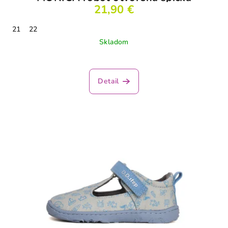
21,90 €
21
22
Skladom
Priemerné
hodnotenie
produktu
Detail
je
3,5
z
5
hviezdičiek.