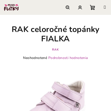
Prejsť
na
obsah
Nákupn
Hľadať
Prihlásenie
RAK celoročné topánky
košík
FIALKA
RAK
Priemerné
Neohodnotené
Podrobnosti hodnotenia
hodnotenie
produktu
je
0,0
z
5
hviezdičiek.