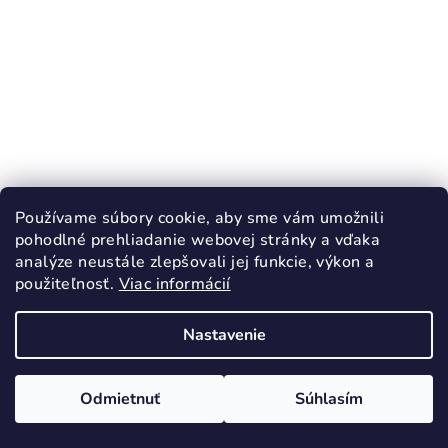
Používame súbory cookie, aby sme vám umožnili
pohodlné prehliadanie webovej stránky a vďaka
analýze neustále zlepšovali jej funkcie, výkon a
použiteľnosť.
Viac informácií
Nastavenie
KÓD:
2082/21
RAK Papuče Škola modrá otvorená špička
Odmietnuť
Súhlasím
22,90 €