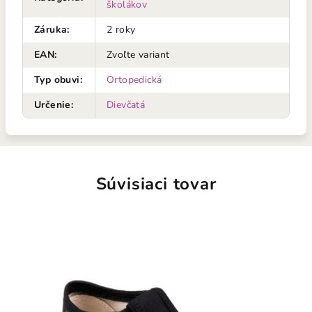
školákov
Záruka
:
2 roky
EAN
:
Zvoľte variant
Typ obuvi
:
Ortopedická
Určenie
:
Dievčatá
Súvisiaci tovar