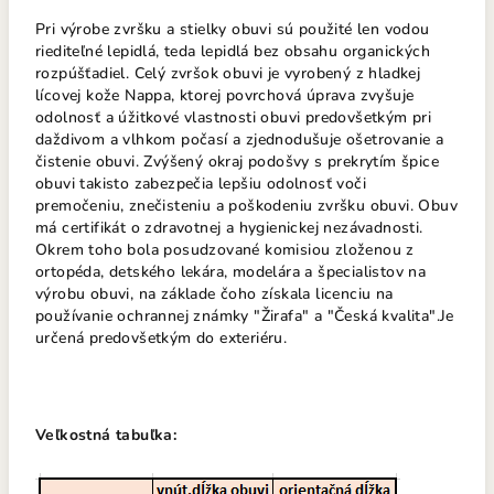
Pri výrobe zvršku a stielky obuvi sú použité len vodou
riediteľné lepidlá, teda lepidlá bez obsahu organických
rozpúšťadiel. Celý zvršok obuvi je vyrobený z hladkej
lícovej kože Nappa, ktorej povrchová úprava zvyšuje
odolnosť a úžitkové vlastnosti obuvi predovšetkým pri
daždivom a vlhkom počasí a zjednodušuje ošetrovanie a
čistenie obuvi. Zvýšený okraj podošvy s prekrytím špice
obuvi takisto zabezpečia lepšiu odolnosť voči
premočeniu, znečisteniu a poškodeniu zvršku obuvi. Obuv
má certifikát o zdravotnej a hygienickej nezávadnosti.
Okrem toho bola posudzované komisiou zloženou z
ortopéda, detského lekára, modelára a špecialistov na
výrobu obuvi, na základe čoho získala licenciu na
používanie ochrannej známky "Žirafa" a "Česká kvalita".Je
určená predovšetkým do exteriéru.
Veľkostná tabuľka: