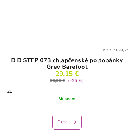
KÓD:
1633/21
D.D.STEP 073 chlapčenské poltopánky
Grey Barefoot
29,15 €
38,90 €
(–25 %)
21
Skladom
Detail