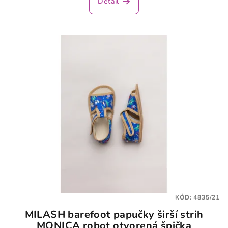
Detail
KÓD:
4835/21
MILASH barefoot papučky širší strih
MONICA robot otvorená špička