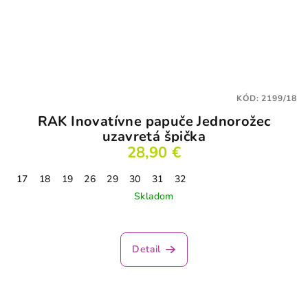
KÓD:
2199/18
RAK Inovatívne papuče Jednorožec
uzavretá špička
28,90 €
17
18
19
26
29
30
31
32
Skladom
Priemerné
hodnotenie
produktu
Detail
je
3,9
z
5