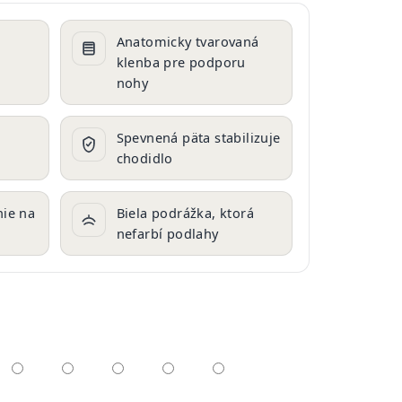
Anatomicky tvarovaná
klenba pre podporu
nohy
o
Spevnená päta stabilizuje
chodidlo
ie na
Biela podrážka, ktorá
nefarbí podlahy