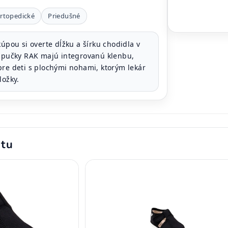
rtopedické
Priedušné
úpou si overte dĺžku a šírku chodidla v
Papučky RAK majú integrovanú klenbu,
pre deti s plochými nohami, ktorým lekár
ložky.
ktu