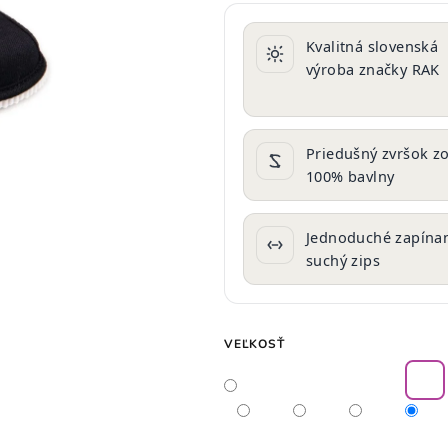
produktu
je
Kvalitná slovenská
0,0
výroba značky RAK
z
5
hviezdičiek.
Priedušný zvršok z
100% bavlny
Jednoduché zapínan
suchý zips
VEĽKOSŤ