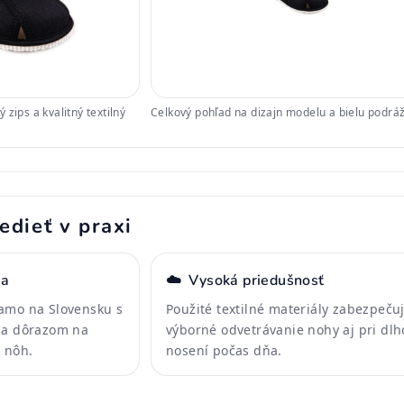
zips a kvalitný textilný
Celkový pohľad na dizajn modelu a bielu podrá
edieť v praxi
ta
☁️
Vysoká priedušnosť
amo na Slovensku s
Použité textilné materiály zabezpeču
 a dôrazom na
výborné odvetrávanie nohy aj pri dl
h nôh.
nosení počas dňa.