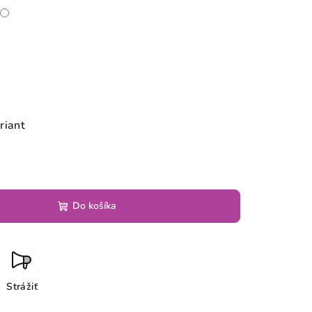
riant
Do košíka
Strážiť