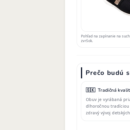
Pohľad na zapínanie na suchý 
zvršok.
Prečo budú s
🇸🇰
Tradičná kvali
Obuv je vyrábaná pri
dlhoročnou tradíciou
zdravý vývoj detskýc