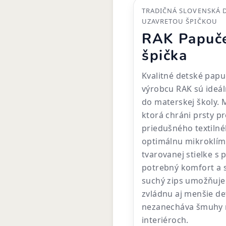
TRADIČNÁ SLOVENSKÁ 
UZAVRETOU ŠPIČKOU
RAK Papuče
špička
Kvalitné detské pap
výrobcu RAK sú ideá
do materskej školy. 
ktorá chráni prsty p
priedušného textilné
optimálnu mikroklím
tvarovanej stielke s
potrebný komfort a s
suchý zips umožňuje
zvládnu aj menšie de
nezanecháva šmuhy n
interiéroch.