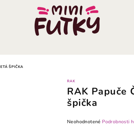
ETÁ ŠPIČKA
RAK
RAK Papuče Č
špička
Priemerné
Neohodnotené
Podrobnosti 
hodnotenie