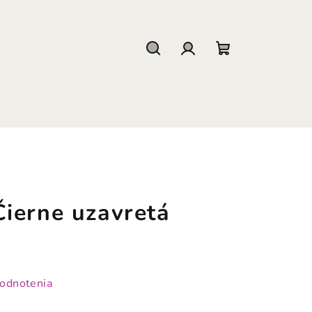
Hľadať
Prihlásenie
Nákupný
košík
ierne uzavretá
hodnotenia