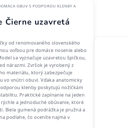
DOMÁCA OBUV S PODPOROU KLENBY A
 Čierne uzavretá
učky od renomovaného slovenského
lnou voľbou pre domáce nosenie alebo
Model sa vyznačuje uzavretou špičkou,
red nárazmi. Zvršok je vyrobený z
ho materiálu, ktorý zabezpečuje
u vo vnútri obuvi. Vďaka anatomicky
 podporou klenby poskytujú nožičkám
tabilitu. Praktické zapínanie na jeden
 rýchle a jednoduché obúvanie, ktoré
ti. Biela gumená podrážka je pružná a
a podlahe, čo oceníte najmä v