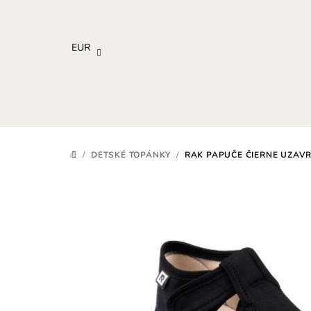
Prejsť
na
obsah
EUR
/
DETSKÉ TOPÁNKY
/
RAK PAPUČE ČIERNE UZAVR
DOMOV