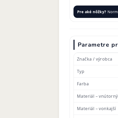
Pre aké nôžky?
Normá
Parametre p
Značka / výrobca
Typ
Farba
Materiál – vnútorný
Materiál – vonkajší