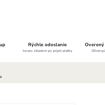
kup
Rýchle odoslanie
Overený 
tovaru skladom po prijatí platby
Dôverujú
ia