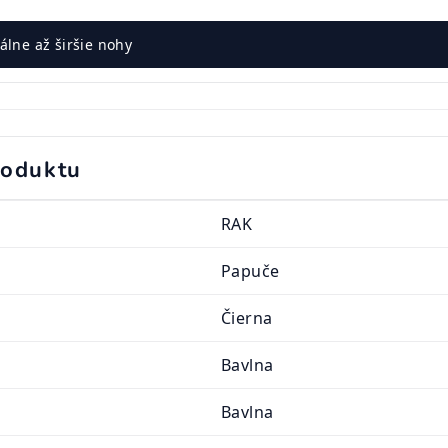
lne až širšie nohy
roduktu
RAK
Papuče
Čierna
Bavlna
Bavlna