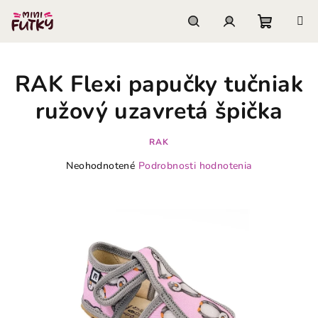
Prejsť
na
obsah
Nákupn
Hľadať
Prihlásenie
RAK Flexi papučky tučniak
košík
ružový uzavretá špička
RAK
Priemerné
Neohodnotené
Podrobnosti hodnotenia
hodnotenie
produktu
je
0,0
z
5
hviezdičiek.