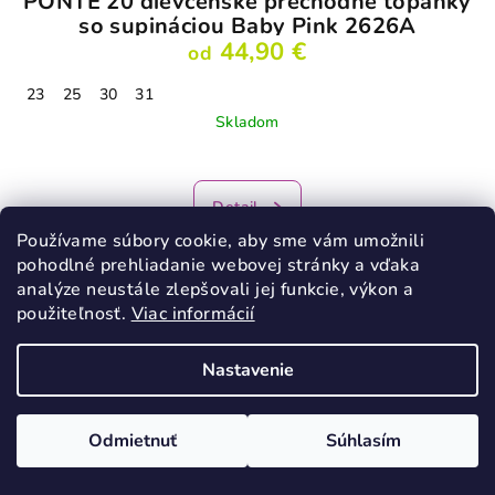
PONTE 20 dievčenské prechodné topánky
so supináciou Baby Pink 2626A
44,90 €
od
23
25
30
31
Skladom
Detail
Používame súbory cookie, aby sme vám umožnili
pohodlné prehliadanie webovej stránky a vďaka
analýze neustále zlepšovali jej funkcie, výkon a
použiteľnosť.
Viac informácií
Podobné produkty
Nastavenie
Odmietnuť
Súhlasím