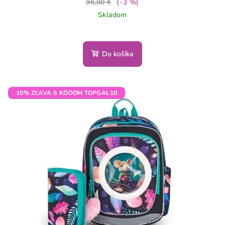
96,80 €
(–3 %)
Skladom
Do košíka
10% ZĽAVA S KÓDOM TOPGAL10