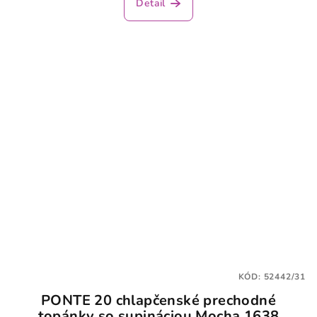
Detail
KÓD:
52442/31
PONTE 20 chlapčenské prechodné
topánky so supináciou Mocha 1638