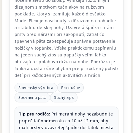
nosenie alebo do škôlky. Vynikajú roztomilým
dizajnom s motívom tučniakov na ružovom
podklade, ktorý si zamiluje každé dievčatko.
Model Flexi je navrhnutý s dôrazom na pohodlie
a stabilitu detskej nohy. Uzavretá špička chráni
prsty pred nárazmi pri zakopnutí, zatiaľ čo
spevnená päta zabezpečuje správne postavenie
nožičky v topánke. Vďaka praktickému zapínaniu
na jeden suchý zips sa papučky veľmi ľahko
obúvajú a spoľahlivo držia na nohe. Podrážka je
ľahká a dostatočne ohybná pre prirodzený pohyb
detí pri každodenných aktivitách a hrách.
Slovenský výrobca
Priedušné
Spevnená päta
Suchý zips
Tip pre rodiča:
Pri meraní nohy nezabudnite
pripočítať nadmerok cca 10 až 12 mm, aby
mali prsty v uzavretej špičke dostatok miesta