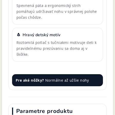
Spevnená päta a ergonomický strih
pomáhajú udržiavať nohu v správnej polohe
počas chôdze.
🐧
Hravý detský motív
Roztomilá potlač s tučniakmi motivuje deti k
pravidelnému prezúvaniu sa doma aj v
škôlke.
Pre aké nôžky?
Normálne až užšie nohy
Parametre produktu