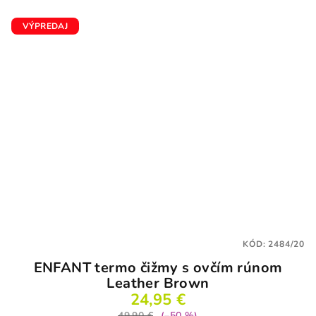
VÝPREDAJ
KÓD:
2484/20
ENFANT termo čižmy s ovčím rúnom
Leather Brown
24,95 €
49,90 €
(–50 %)