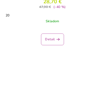
28,70 €
47,90 €
(–40 %)
20
Skladom
Detail