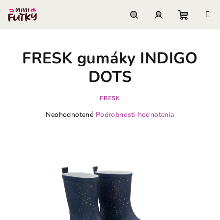
Prejsť
na
obsah
Nákupn
Hľadať
Prihlásenie
FRESK gumáky INDIGO
košík
DOTS
FRESK
Priemerné
Neohodnotené
Podrobnosti hodnotenia
hodnotenie
produktu
je
0,0
z
5
hviezdičiek.