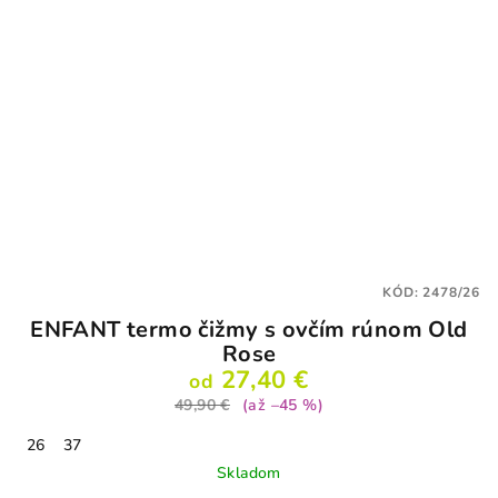
KÓD:
2478/26
ENFANT termo čižmy s ovčím rúnom Old
Rose
27,40 €
od
49,90 €
(až –45 %)
26
37
Skladom