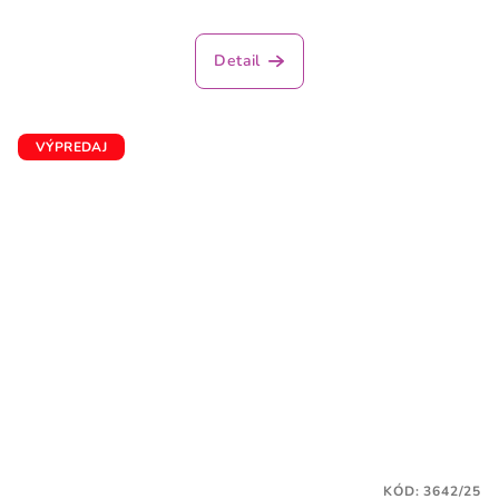
Priemerné
hodnotenie
produktu
Detail
je
3,7
z
5
VÝPREDAJ
hviezdičiek.
KÓD:
3642/25