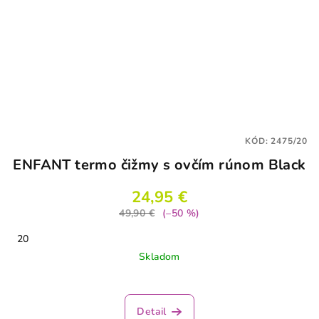
KÓD:
2475/20
ENFANT termo čižmy s ovčím rúnom Black
24,95 €
49,90 €
(–50 %)
20
Skladom
Priemerné
hodnotenie
produktu
Detail