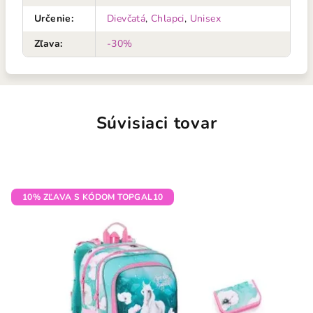
Určenie
:
Dievčatá
,
Chlapci
,
Unisex
Zľava
:
-30%
Súvisiaci tovar
10% ZĽAVA S KÓDOM TOPGAL10