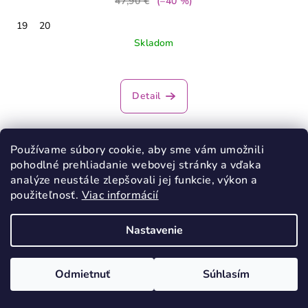
47,90 €
(–40 %)
19
20
Skladom
Detail
Používame súbory cookie, aby sme vám umožnili
VÝPREDAJ
pohodlné prehliadanie webovej stránky a vďaka
analýze neustále zlepšovali jej funkcie, výkon a
použiteľnosť.
Viac informácií
Nastavenie
Odmietnuť
Súhlasím