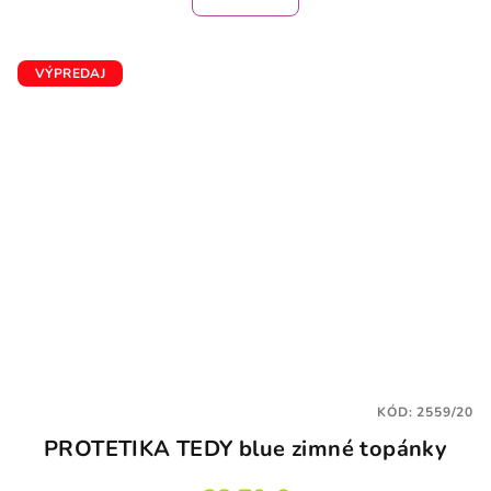
je
4,2
z
5
VÝPREDAJ
hviezdičiek.
KÓD:
2559/20
PROTETIKA TEDY blue zimné topánky