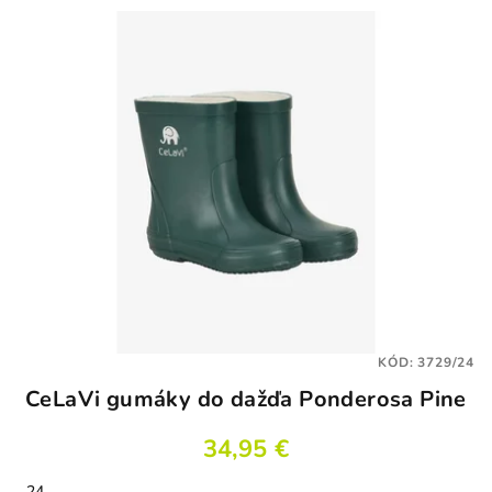
KÓD:
3729/24
CeLaVi gumáky do dažďa Ponderosa Pine
34,95 €
24