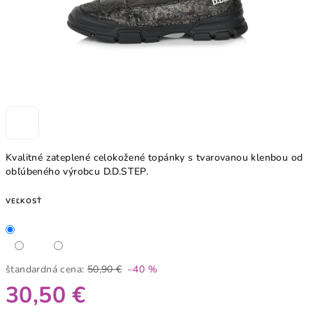
Kvalitné zateplené celokožené topánky s tvarovanou klenbou od
obľúbeného výrobcu D.D.STEP.
VEĽKOSŤ
štandardná cena:
50,90 €
–40 %
30,50 €