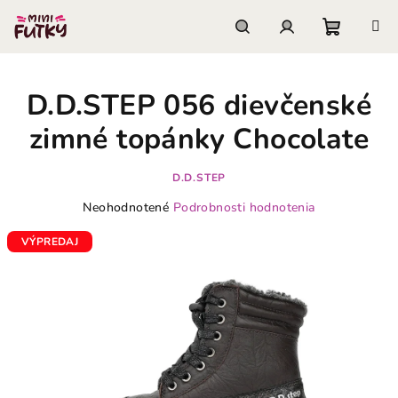
Prejsť
na
obsah
Nákupn
Hľadať
Prihlásenie
D.D.STEP 056 dievčenské
košík
zimné topánky Chocolate
D.D.STEP
Priemerné
Neohodnotené
Podrobnosti hodnotenia
hodnotenie
produktu
VÝPREDAJ
je
0,0
z
5
hviezdičiek.