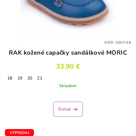
KÓD:
2007/18
RAK kožené capačky sandálkové MÓRIC
33,90 €
18
19
20
21
Skladom
Detail
VÝPREDAJ