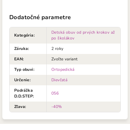
Dodatočné parametre
Detská obuv od prvých krokov až
Kategória
:
po školákov
Záruka
:
2 roky
EAN
:
Zvoľte variant
Typ obuvi
:
Ortopedická
Určenie
:
Dievčatá
Podrážka
056
D.D.STEP
:
Zľava
:
-40%