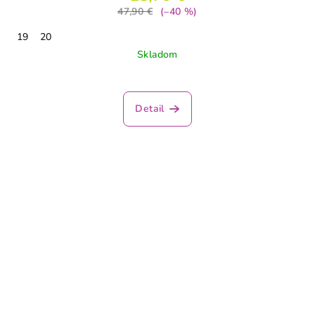
47,90 €
(–40 %)
19
20
Skladom
Detail