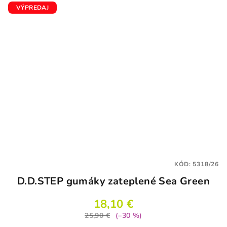
VÝPREDAJ
KÓD:
5318/26
D.D.STEP gumáky zateplené Sea Green
18,10 €
25,90 €
(–30 %)