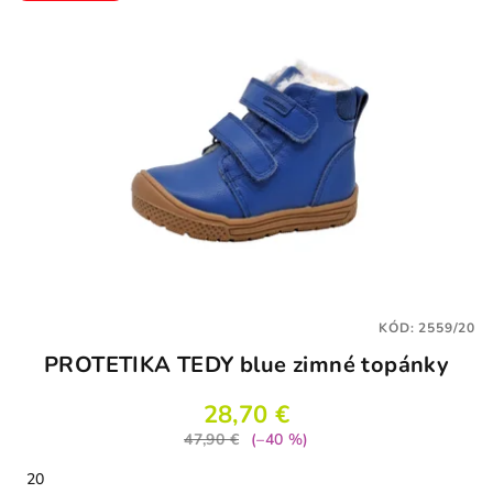
KÓD:
2559/20
PROTETIKA TEDY blue zimné topánky
28,70 €
47,90 €
(–40 %)
20