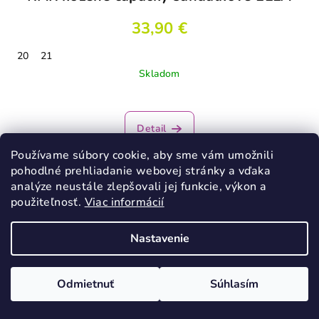
33,90 €
20
21
Skladom
Detail
Používame súbory cookie, aby sme vám umožnili
pohodlné prehliadanie webovej stránky a vďaka
VÝPREDAJ
analýze neustále zlepšovali jej funkcie, výkon a
použiteľnosť.
Viac informácií
Nastavenie
Odmietnuť
Súhlasím